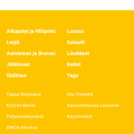
Footer
Alkupalat ja Välipalat
Lounas
Leipä
Salaatit
Aamiainen ja Brunssi
Lisukkeet
Jälkiruoat
Keitot
Illallinen
Tags
Tapaa Stephanie
Ota Yhteyttä
Kirjoita Meille
Saavutettavuus Lausunto
Paljastuskäytäntö
Käyttöehdot
DMCA-ilmoitus