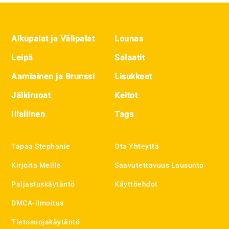
Footer
Alkupalat ja Välipalat
Lounas
Leipä
Salaatit
Aamiainen ja Brunssi
Lisukkeet
Jälkiruoat
Keitot
Illallinen
Tags
Tapaa Stephanie
Ota Yhteyttä
Kirjoita Meille
Saavutettavuus Lausunto
Paljastuskäytäntö
Käyttöehdot
DMCA-ilmoitus
Tietosuojakäytäntö