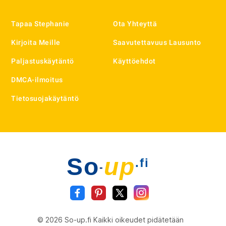
Tapaa Stephanie
Ota Yhteyttä
Kirjoita Meille
Saavutettavuus Lausunto
Paljastuskäytäntö
Käyttöehdot
DMCA-ilmoitus
Tietosuojakäytäntö
So
up
.fi
-
© 2026 So-up.fi Kaikki oikeudet pidätetään