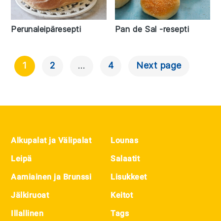
Perunaleipäresepti
Pan de Sal -resepti
1
2
…
4
Next page
Artikkelien
Selaus
Footer
Alkupalat ja Välipalat
Lounas
Leipä
Salaatit
Aamiainen ja Brunssi
Lisukkeet
Jälkiruoat
Keitot
Illallinen
Tags