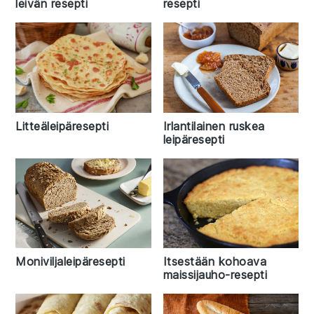
leivän resepti
resepti
Litteäleipäresepti
Irlantilainen ruskea
leipäresepti
Moniviljaleipäresepti
Itsestään kohoava
maissijauho-resepti