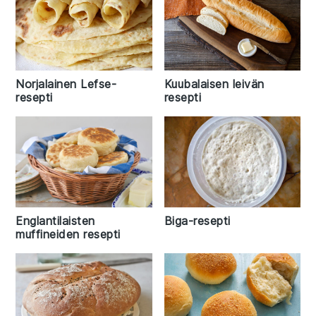
Norjalainen Lefse-
Kuubalaisen leivän
resepti
resepti
Englantilaisten
Biga-resepti
muffineiden resepti