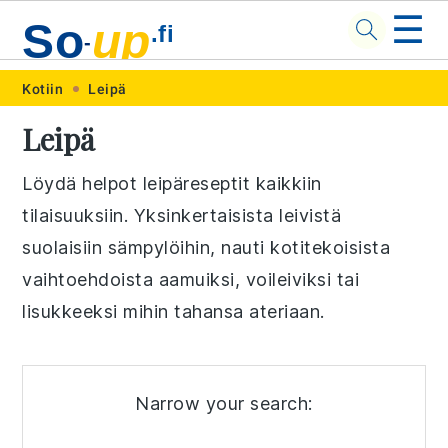
☰
So
up
.fi
-
Skip
Skip
Skip
Skip
Kotiin
Leipä
to
to
to
to
Leipä
primary
main
primary
footer
navigation
content
sidebar
Löydä helpot leipäreseptit kaikkiin
tilaisuuksiin. Yksinkertaisista leivistä
suolaisiin sämpylöihin, nauti kotitekoisista
vaihtoehdoista aamuiksi, voileiviksi tai
lisukkeeksi mihin tahansa ateriaan.
Narrow your search: