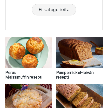
Ei kategorioita
Perus
Pumpernickel-leivän
Maissimuffiniresepti
resepti