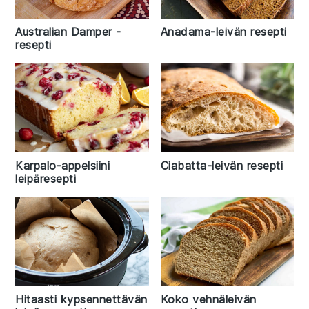
Australian Damper -
Anadama-leivän resepti
resepti
Karpalo-appelsiini
Ciabatta-leivän resepti
leipäresepti
Hitaasti kypsennettävän
Koko vehnäleivän