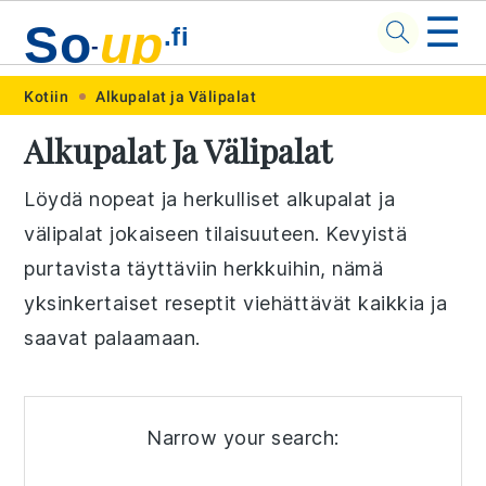
☰
So
up
.fi
-
Skip
Skip
Skip
Skip
Kotiin
Alkupalat ja Välipalat
to
to
to
to
Alkupalat Ja Välipalat
primary
main
primary
footer
navigation
content
sidebar
Löydä nopeat ja herkulliset alkupalat ja
välipalat jokaiseen tilaisuuteen. Kevyistä
purtavista täyttäviin herkkuihin, nämä
yksinkertaiset reseptit viehättävät kaikkia ja
saavat palaamaan.
Narrow your search: