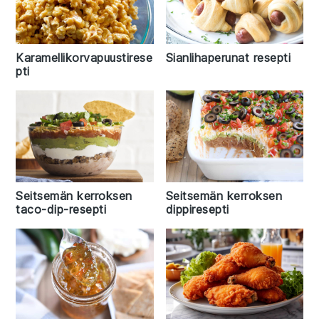
Karamellikorvapuustirese
Sianlihaperunat resepti
pti
Seitsemän kerroksen
Seitsemän kerroksen
taco-dip-resepti
dippiresepti