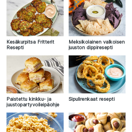
Kesäkurpitsa Fritterit
Meksikolainen valkoisen
Resepti
juuston dippiresepti
Paistettu kinkku- ja
Sipulirenkaat resepti
juustopartyvoileipäohje