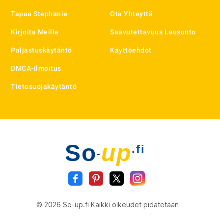
Tapaa Stephanie
Ota Yhteyttä
Kirjoita Meille
Saavutettavuus Lausunto
Paljastuskäytäntö
Käyttöehdot
DMCA-ilmoitus
Tietosuojakäytäntö
So
up
.fi
-
© 2026 So-up.fi Kaikki oikeudet pidätetään