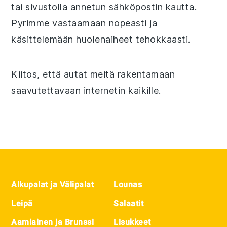
tai sivustolla annetun sähköpostin kautta.
Pyrimme vastaamaan nopeasti ja
käsittelemään huolenaiheet tehokkaasti.
Kiitos, että autat meitä rakentamaan
saavutettavaan internetin kaikille.
Footer
Alkupalat ja Välipalat
Lounas
Leipä
Salaatit
Aamiainen ja Brunssi
Lisukkeet