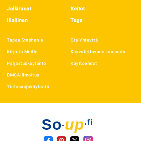
Jälkiruoat
Keitot
Illallinen
Tags
Tapaa Stephanie
Ota Yhteyttä
Kirjoita Meille
Saavutettavuus Lausunto
Paljastuskäytäntö
Käyttöehdot
DMCA-ilmoitus
Tietosuojakäytäntö
So
up
.fi
-