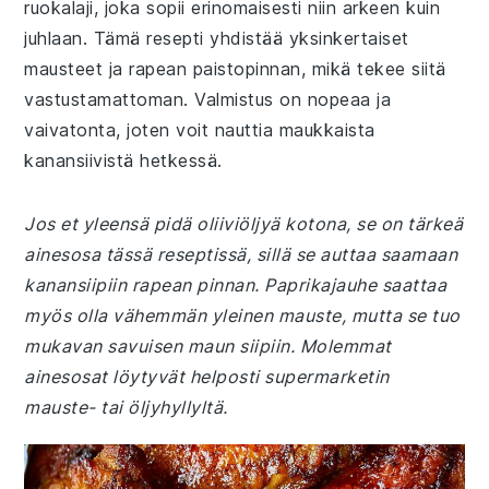
ruokalaji, joka sopii erinomaisesti niin arkeen kuin
juhlaan. Tämä resepti yhdistää yksinkertaiset
mausteet ja rapean paistopinnan, mikä tekee siitä
vastustamattoman. Valmistus on nopeaa ja
vaivatonta, joten voit nauttia maukkaista
kanansiivistä hetkessä.
Jos et yleensä pidä oliiviöljyä kotona, se on tärkeä
ainesosa tässä reseptissä, sillä se auttaa saamaan
kanansiipiin rapean pinnan. Paprikajauhe saattaa
myös olla vähemmän yleinen mauste, mutta se tuo
mukavan savuisen maun siipiin. Molemmat
ainesosat löytyvät helposti supermarketin
mauste- tai öljyhyllyltä.