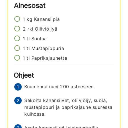
Ainesosat
1
kg
Kanansiipiä
2
rkl
Oliiviöljyä
1
tl
Suolaa
1
tl
Mustapippuria
1
tl
Paprikajauhetta
Ohjeet
Kuumenna uuni 200 asteeseen.
Sekoita kanansiivet, oliiviöljy, suola,
mustapippuri ja paprikajauhe suuressa
kulhossa.
Aseta kanansiivet leivinpaperilla