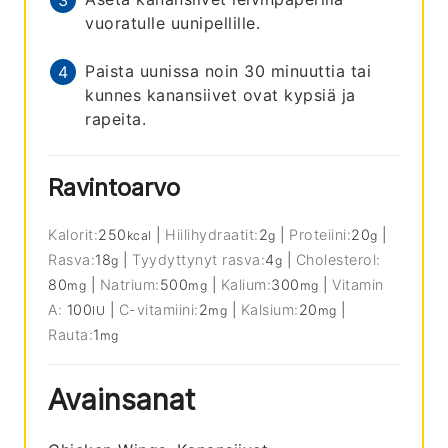
vuoratulle uunipellille.
Paista uunissa noin 30 minuuttia tai
kunnes kanansiivet ovat kypsiä ja
rapeita.
Ravintoarvo
Kalorit:
250
|
Hiilihydraatit:
2
|
Proteiini:
20
|
kcal
g
g
Rasva:
18
|
Tyydyttynyt rasva:
4
|
Cholesterol:
g
g
80
|
Natrium:
500
|
Kalium:
300
|
Vitamin
mg
mg
mg
A:
100
|
C-vitamiini:
2
|
Kalsium:
20
|
IU
mg
mg
Rauta:
1
mg
Avainsanat