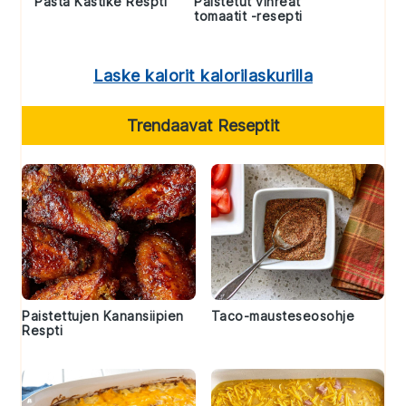
Pasta Kastike Respti
Paistetut vihreät
tomaatit -resepti
Laske kalorit kalorilaskurilla
Trendaavat Reseptit
Paistettujen Kanansiipien
Taco-mausteseosohje
Respti