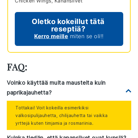
Chicken Wings, Kanansiivet
Oletko kokeillut tätä
reseptiä?
Kerro meille
miten se oli!!
FAQ:
Voinko käyttää muita mausteita kuin
paprikajauhetta?
Tottakai! Voit kokeilla esimerkiksi
valkosipulijauhetta, chilijauhetta tai vaikka
yrttejä kuten timjamia ja rosmariinia.
Kuinka tiedän, että kanansiivet ovat kypsiä?