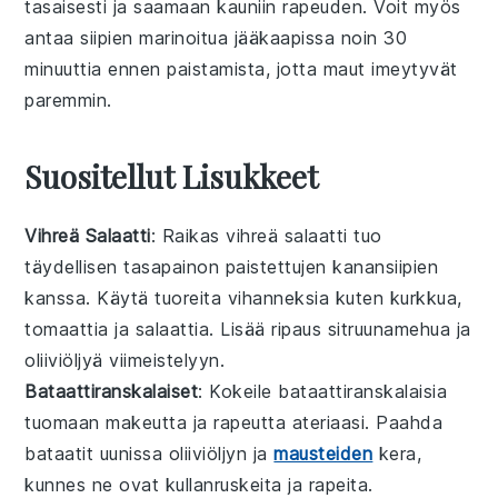
tasaisesti ja saamaan kauniin
rapeuden
. Voit myös
antaa siipien marinoitua jääkaapissa noin 30
minuuttia ennen paistamista, jotta maut imeytyvät
paremmin.
Suositellut Lisukkeet
Vihreä Salaatti
: Raikas
vihreä salaatti
tuo
täydellisen tasapainon
paistettujen kanansiipien
kanssa. Käytä tuoreita
vihanneksia
kuten
kurkkua
,
tomaattia
ja
salaattia
. Lisää ripaus
sitruunamehua
ja
oliiviöljyä
viimeistelyyn.
Bataattiranskalaiset
: Kokeile
bataattiranskalaisia
tuomaan makeutta ja rapeutta ateriaasi. Paahda
bataatit
uunissa
oliiviöljyn
ja
mausteiden
kera,
kunnes ne ovat kullanruskeita ja rapeita.