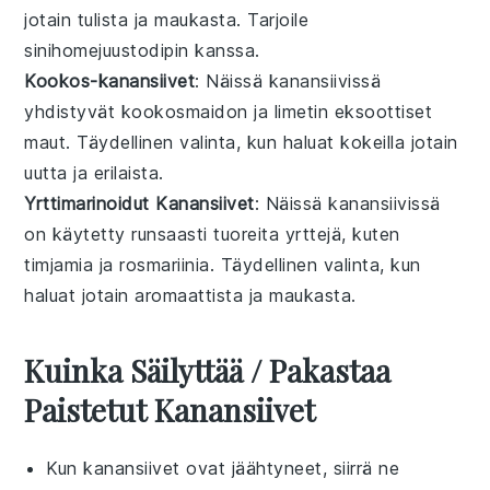
jotain tulista ja maukasta. Tarjoile
sinihomejuustodipin
kanssa.
Kookos-kanansiivet
: Näissä
kanansiivissä
yhdistyvät
kookosmaidon
ja
limetin
eksoottiset
maut. Täydellinen valinta, kun haluat kokeilla jotain
uutta ja erilaista.
Yrttimarinoidut Kanansiivet
: Näissä
kanansiivissä
on käytetty runsaasti tuoreita
yrttejä
, kuten
timjamia
ja
rosmariinia
. Täydellinen valinta, kun
haluat jotain aromaattista ja maukasta.
Kuinka Säilyttää / Pakastaa
Paistetut Kanansiivet
Kun
kanansiivet
ovat jäähtyneet, siirrä ne