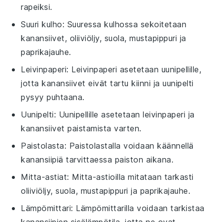
rapeiksi.
Suuri kulho
: Suuressa kulhossa sekoitetaan
kanansiivet, oliiviöljy, suola, mustapippuri ja
paprikajauhe.
Leivinpaperi
: Leivinpaperi asetetaan uunipellille,
jotta kanansiivet eivät tartu kiinni ja uunipelti
pysyy puhtaana.
Uunipelti
: Uunipellille asetetaan leivinpaperi ja
kanansiivet paistamista varten.
Paistolasta
: Paistolastalla voidaan käännellä
kanansiipiä tarvittaessa paiston aikana.
Mitta-astiat
: Mitta-astioilla mitataan tarkasti
oliiviöljy, suola, mustapippuri ja paprikajauhe.
Lämpömittari
: Lämpömittarilla voidaan tarkistaa
kanansiipien sisälämpötila, jotta ne ovat