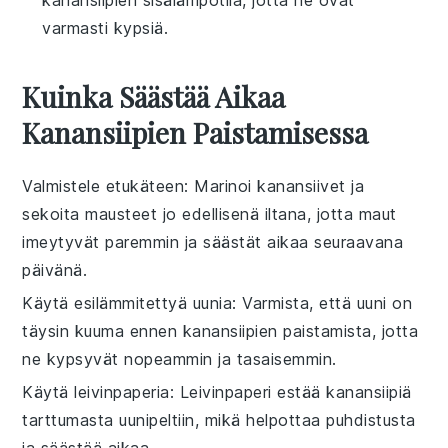
varmasti kypsiä.
Kuinka Säästää Aikaa
Kanansiipien Paistamisessa
Valmistele etukäteen
: Marinoi
kanansiivet
ja
sekoita mausteet jo edellisenä iltana, jotta maut
imeytyvät paremmin ja säästät aikaa seuraavana
päivänä.
Käytä esilämmitettyä uunia
: Varmista, että uuni on
täysin kuuma ennen
kanansiipien
paistamista, jotta
ne kypsyvät nopeammin ja tasaisemmin.
Käytä leivinpaperia
: Leivinpaperi estää
kanansiipiä
tarttumasta uunipeltiin, mikä helpottaa puhdistusta
ja säästää aikaa.