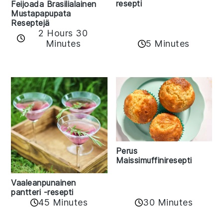
resepti
Feijoada Brasilialainen
Mustapapupata
Reseptejä
2 Hours 30
Minutes
5 Minutes
Perus
Maissimuffiniresepti
Vaaleanpunainen
pantteri -resepti
45 Minutes
30 Minutes