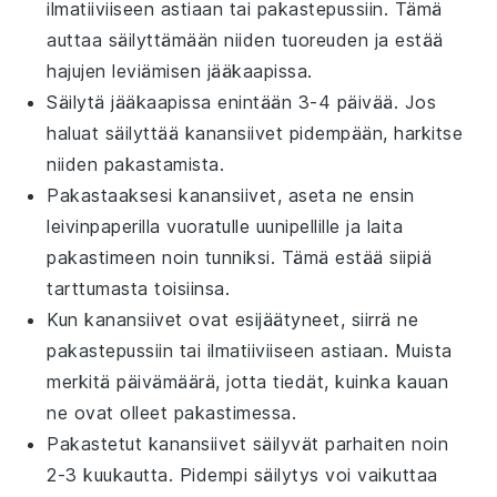
ilmatiiviiseen astiaan tai pakastepussiin. Tämä
auttaa säilyttämään niiden tuoreuden ja estää
hajujen leviämisen jääkaapissa.
Säilytä jääkaapissa enintään 3-4 päivää. Jos
haluat säilyttää
kanansiivet
pidempään, harkitse
niiden pakastamista.
Pakastaaksesi
kanansiivet
, aseta ne ensin
leivinpaperilla vuoratulle uunipellille ja laita
pakastimeen noin tunniksi. Tämä estää siipiä
tarttumasta toisiinsa.
Kun
kanansiivet
ovat esijäätyneet, siirrä ne
pakastepussiin tai ilmatiiviiseen astiaan. Muista
merkitä päivämäärä, jotta tiedät, kuinka kauan
ne ovat olleet pakastimessa.
Pakastetut
kanansiivet
säilyvät parhaiten noin
2-3 kuukautta. Pidempi säilytys voi vaikuttaa