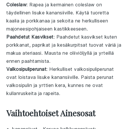
Coleslaw
: Rapea ja kermainen
coleslaw
on
täydellinen lisuke
kanansiiville
. Käytä tuoretta
kaalia
ja
porkkanaa
ja sekoita ne herkulliseen
majoneesipohjaiseen kastikkeeseen
.
Paahdetut Kasvikset
: Paahdetut
kasvikset
kuten
porkkanat
,
paprikat
ja
kesäkurpitsat
tuovat väriä ja
makua ateriaasi. Mausta ne
oliiviöljyllä
ja
yrteillä
ennen paahtamista.
Valkosipuliperunat
: Herkulliset
valkosipuliperunat
ovat loistava lisuke
kanansiiville
. Paista
perunat
valkosipulin
ja
yrttien
kera, kunnes ne ovat
kullanruskeita ja rapeita.
Vaihtoehtoiset Ainesosat
kanansiivet
- Korvaa
kalkkunansiivet
: