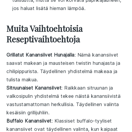
jos haluat lisätä hieman lämpöä.
Muita Vaihtoehtoisia
Reseptivaihtoehtoja
Grillatut Kanansiivet Hunajalla
: Nämä
kanansiivet
saavat makean ja mausteisen twistin
hunajasta
ja
chilipippurista
. Täydellinen yhdistelmä makeaa ja
tulista makua.
Sitruunaiset Kanansiivet
: Raikkaan
sitruunan
ja
valkosipulin
yhdistelmä tekee näistä
kanansiivistä
vastustamattoman herkullisia. Täydellinen valinta
kesäisiin grillijuhliin.
Buffalo Kanansiivet
: Klassiset
buffalo
-tyyliset
kanansiivet
ovat täydellinen valinta, kun kaipaat