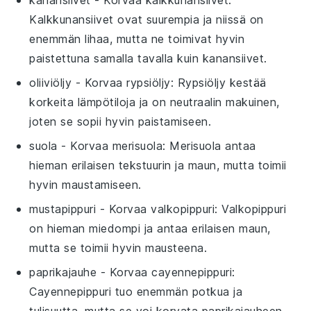
Kalkkunansiivet ovat suurempia ja niissä on
enemmän lihaa, mutta ne toimivat hyvin
paistettuna samalla tavalla kuin kanansiivet.
oliiviöljy
- Korvaa
rypsiöljy
: Rypsiöljy kestää
korkeita lämpötiloja ja on neutraalin makuinen,
joten se sopii hyvin paistamiseen.
suola
- Korvaa
merisuola
: Merisuola antaa
hieman erilaisen tekstuurin ja maun, mutta toimii
hyvin maustamiseen.
mustapippuri
- Korvaa
valkopippuri
: Valkopippuri
on hieman miedompi ja antaa erilaisen maun,
mutta se toimii hyvin mausteena.
paprikajauhe
- Korvaa
cayennepippuri
:
Cayennepippuri tuo enemmän potkua ja
tulisuutta, mutta se voi korvata paprikajauheen,