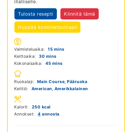
illalliselle.
Tulosta resepti
Kiinnitä tämä
Hyppää kommentoimaan
minutes
Valmisteluaika:
15
mins
minutes
Keittoaika:
30
mins
minutes
Kokonaisaika:
45
mins
Ruokalaji:
Main Course, Pääruoka
Keittiö:
American, Amerikkalainen
Kalorit:
250
kcal
Annokset:
4
annosta