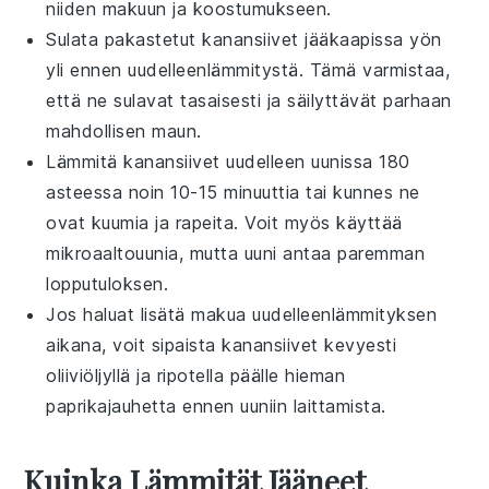
niiden makuun ja koostumukseen.
Sulata pakastetut
kanansiivet
jääkaapissa yön
yli ennen uudelleenlämmitystä. Tämä varmistaa,
että ne sulavat tasaisesti ja säilyttävät parhaan
mahdollisen maun.
Lämmitä
kanansiivet
uudelleen uunissa 180
asteessa noin 10-15 minuuttia tai kunnes ne
ovat kuumia ja rapeita. Voit myös käyttää
mikroaaltouunia, mutta uuni antaa paremman
lopputuloksen.
Jos haluat lisätä makua uudelleenlämmityksen
aikana, voit sipaista
kanansiivet
kevyesti
oliiviöljyllä
ja ripotella päälle hieman
paprikajauhetta
ennen uuniin laittamista.
Kuinka Lämmität Jääneet