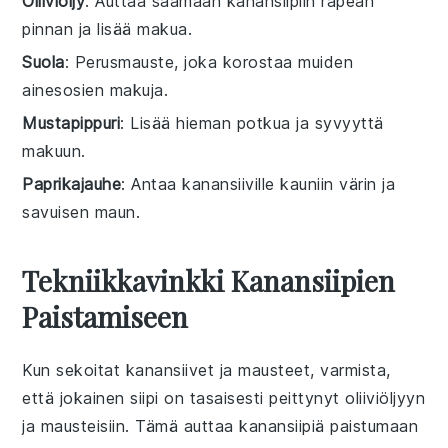
Oliiviöljy
: Auttaa saamaan kanansiipiin rapean
pinnan ja lisää makua.
Suola
: Perusmauste, joka korostaa muiden
ainesosien makuja.
Mustapippuri
: Lisää hieman potkua ja syvyyttä
makuun.
Paprikajauhe
: Antaa kanansiiville kauniin värin ja
savuisen maun.
Tekniikkavinkki Kanansiipien
Paistamiseen
Kun sekoitat
kanansiivet
ja mausteet, varmista,
että jokainen siipi on tasaisesti peittynyt
oliiviöljyyn
ja mausteisiin. Tämä auttaa
kanansiipiä
paistumaan