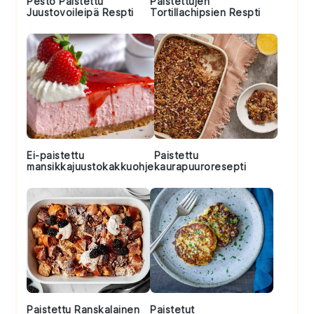
Pesto Paistettu
Paistettujen
Juustovoileipä Respti
Tortillachipsien Respti
Ei-paistettu
Paistettu
mansikkajuustokakkuohje
kaurapuuroresepti
Paistettu Ranskalainen
Paistetut