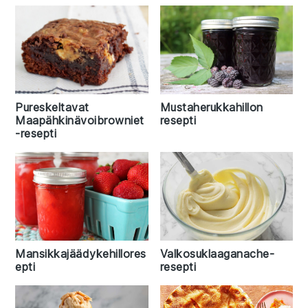
Pureskeltavat
Mustaherukkahillon
Maapähkinävoibrowniet
resepti
-resepti
Mansikkajäädykehillores
Valkosuklaaganache-
epti
resepti