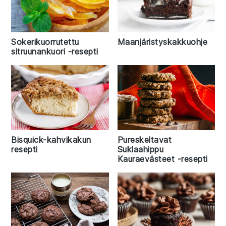
Sokerikuorrutettu
Maanjäristyskakkuohje
sitruunankuori -resepti
Bisquick-kahvikakun
Pureskeltavat
resepti
Suklaahippu
Kauraevästeet -resepti