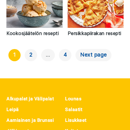
Kookosjäätelön resepti
Persikkapiirakan resepti
1
2
…
4
Next page
Artikkelien
Selaus
Footer
Alkupalat ja Välipalat
Lounas
Leipä
Salaatit
Aamiainen ja Brunssi
Lisukkeet