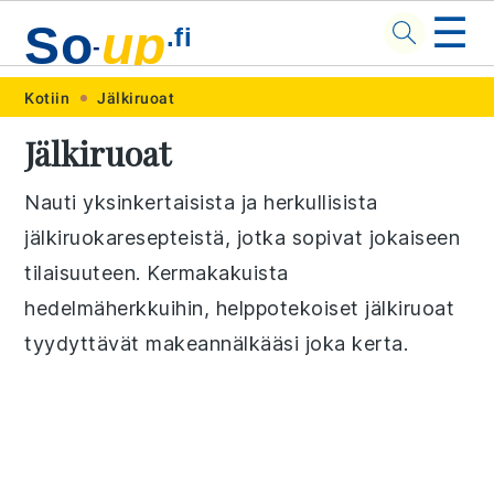
☰
So
up
.fi
-
Skip
Skip
Skip
Skip
Kotiin
Jälkiruoat
to
to
to
to
Jälkiruoat
primary
main
primary
footer
navigation
content
sidebar
Nauti yksinkertaisista ja herkullisista
jälkiruokaresepteistä, jotka sopivat jokaiseen
tilaisuuteen. Kermakakuista
hedelmäherkkuihin, helppotekoiset jälkiruoat
tyydyttävät makeannälkääsi joka kerta.