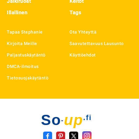
Jälkiruoat
Keitot
Illallinen
Tags
Tapaa Stephanie
Ota Yhteyttä
Kirjoita Meille
Saavutettavuus Lausunto
Paljastuskäytäntö
Käyttöehdot
DMCA-ilmoitus
Tietosuojakäytäntö
So
up
.fi
-