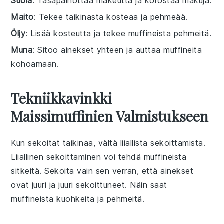
Suola
: Tasapainottaa makeutta ja korostaa makuja.
Maito
: Tekee taikinasta kosteaa ja pehmeää.
Öljy
: Lisää kosteutta ja tekee muffineista pehmeitä.
Muna
: Sitoo ainekset yhteen ja auttaa muffineita
kohoamaan.
Tekniikkavinkki
Maissimuffinien Valmistukseen
Kun sekoitat
taikinaa
, vältä liiallista sekoittamista.
Liiallinen sekoittaminen voi tehdä
muffineista
sitkeitä. Sekoita vain sen verran, että ainekset
ovat juuri ja juuri sekoittuneet. Näin saat
muffineista
kuohkeita ja pehmeitä.