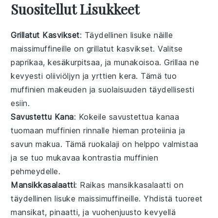
Suositellut Lisukkeet
Grillatut Kasvikset
: Täydellinen
lisuke
näille
maissimuffineille
on
grillatut kasvikset
. Valitse
paprikaa
,
kesäkurpitsaa
, ja
munakoisoa
. Grillaa ne
kevyesti
oliiviöljyn
ja
yrttien
kera. Tämä tuo
muffinien
makeuden ja suolaisuuden täydellisesti
esiin.
Savustettu Kana
: Kokeile
savustettua kanaa
tuomaan
muffinien
rinnalle hieman
proteiinia
ja
savun makua
. Tämä
ruokalaji
on helppo valmistaa
ja se tuo mukavaa kontrastia
muffinien
pehmeydelle.
Mansikkasalaatti
: Raikas
mansikkasalaatti
on
täydellinen
lisuke
maissimuffineille
. Yhdistä
tuoreet
mansikat
,
pinaatti
, ja
vuohenjuusto
kevyellä