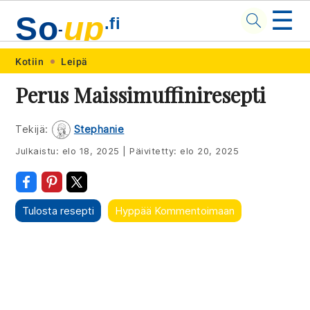
☰
So
up
.fi
-
Skip
Skip
Skip
Skip
Kotiin
Leipä
to
to
to
to
Perus Maissimuffiniresepti
primary
main
primary
footer
navigation
content
sidebar
Tekijä:
Stephanie
Julkaistu:
elo 18, 2025
|
Päivitetty:
elo 20, 2025
Tulosta resepti
Hyppää Kommentoimaan