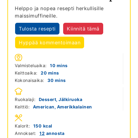
Helppo ja nopea resepti herkullisille
maissimuffineille.
Tulosta resepti
Kiinnitä tämä
Hyppää kommentoimaan
minutes
Valmisteluaika:
10
mins
minutes
Keittoaika:
20
mins
minutes
Kokonaisaika:
30
mins
Ruokalaji:
Dessert, Jälkiruoka
Keittiö:
American, Amerikkalainen
Kalorit:
150
kcal
Annokset:
12
annosta