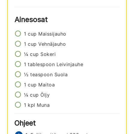
Ainesosat
1
cup
Maissijauho
1
cup
Vehnäjauho
¼
cup
Sokeri
1
tablespoon
Leivinjauhe
½
teaspoon
Suola
1
cup
Maitoa
¼
cup
Öljy
1
kpl
Muna
Ohjeet