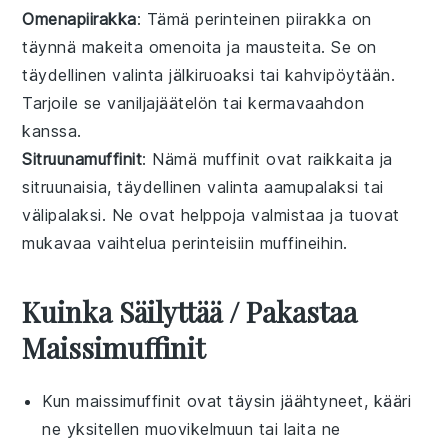
Omenapiirakka
: Tämä perinteinen
piirakka
on
täynnä makeita
omenoita
ja mausteita. Se on
täydellinen valinta
jälkiruoaksi
tai
kahvipöytään
.
Tarjoile se
vaniljajäätelön
tai
kermavaahdon
kanssa.
Sitruunamuffinit
: Nämä
muffinit
ovat raikkaita ja
sitruunaisia, täydellinen valinta
aamupalaksi
tai
välipalaksi
. Ne ovat helppoja valmistaa ja tuovat
mukavaa vaihtelua perinteisiin
muffineihin
.
Kuinka Säilyttää / Pakastaa
Maissimuffinit
Kun
maissimuffinit
ovat täysin jäähtyneet, kääri
ne yksitellen muovikelmuun tai laita ne