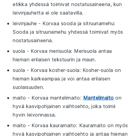
etikka yhdessä toimivat nostatusaineena, kun
leivinjauhetta ei ole saatavilla.
leivinjauhe
- Korvaa
sooda ja sitruunamehu
:
Sooda ja sitruunamehu yhdessä toimivat myös
nostatusaineena.
suola
- Korvaa
merisuola
: Merisuola antaa
hieman erilaisen tekstuurin ja maun.
suola
- Korvaa
kosher-suola
: Kosher-suola on
hieman karkeampaa ja voi antaa erilaisen
suolaisuuden.
maito
- Korvaa
mantelimaito
:
Mantelimaito
on
hyvä kasvipohjainen vaihtoehto, joka toimii
hyvin leivonnassa.
maito
- Korvaa
kauramaito
: Kauramaito on myös
hyvä kasvipohjainen vaihtoehto ja antaa hieman