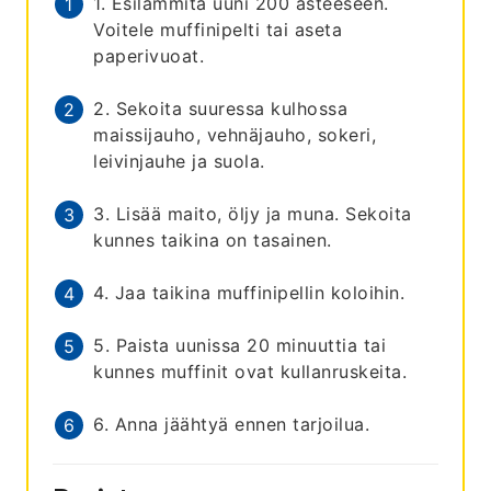
1. Esilämmitä uuni 200 asteeseen.
Voitele muffinipelti tai aseta
paperivuoat.
2. Sekoita suuressa kulhossa
maissijauho, vehnäjauho, sokeri,
leivinjauhe ja suola.
3. Lisää maito, öljy ja muna. Sekoita
kunnes taikina on tasainen.
4. Jaa taikina muffinipellin koloihin.
5. Paista uunissa 20 minuuttia tai
kunnes muffinit ovat kullanruskeita.
6. Anna jäähtyä ennen tarjoilua.