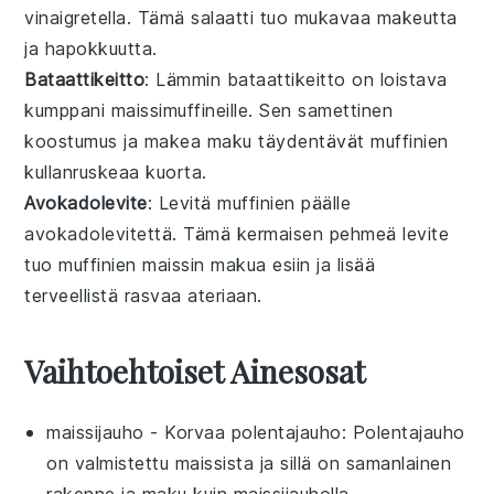
vinaigretella
. Tämä
salaatti
tuo mukavaa
makeutta
ja
hapokkuutta
.
Bataattikeitto
: Lämmin
bataattikeitto
on loistava
kumppani
maissimuffineille
. Sen
samettinen
koostumus
ja
makea maku
täydentävät
muffinien
kullanruskeaa
kuorta
.
Avokadolevite
: Levitä
muffinien
päälle
avokadolevitettä
. Tämä
kermaisen pehmeä
levite
tuo
muffinien
maissin makua
esiin ja lisää
terveellistä rasvaa
ateriaan
.
Vaihtoehtoiset Ainesosat
maissijauho
- Korvaa
polentajauho
: Polentajauho
on valmistettu maissista ja sillä on samanlainen
rakenne ja maku kuin maissijauholla.