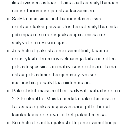
ilmatiiviiseen astiaan. Tämä auttaa säilyttämään
niiden tuoreuden ja estää kuivumisen.
Säilytä
maissimuffinit
huoneenlämmössä
enintään kaksi päivää. Jos haluat säilyttää niitä
pidempään, siirrä ne jääkaappiin, missä ne
säilyvät noin viikon ajan.
Jos haluat pakastaa
maissimuffinit
, kääri ne
ensin yksitellen muovikelmuun ja laita ne sitten
pakastuspussiin tai ilmatiiviiseen astiaan. Tämä
estää pakastimen hajujen imeytymisen
muffineihin ja säilyttää niiden maun.
Pakastetut
maissimuffinit
säilyvät parhaiten noin
2-3 kuukautta. Muista merkitä pakastuspussiin
tai astiaan pakastuspäivämäärä, jotta tiedät,
kuinka kauan ne ovat olleet pakastimessa.
Kun haluat nauttia pakastettuja
maissimuffineja
,