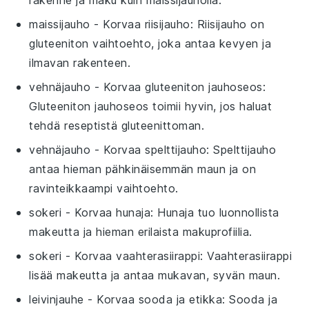
maissijauho
- Korvaa
riisijauho
: Riisijauho on
gluteeniton vaihtoehto, joka antaa kevyen ja
ilmavan rakenteen.
vehnäjauho
- Korvaa
gluteeniton jauhoseos
:
Gluteeniton jauhoseos toimii hyvin, jos haluat
tehdä reseptistä gluteenittoman.
vehnäjauho
- Korvaa
spelttijauho
: Spelttijauho
antaa hieman pähkinäisemmän maun ja on
ravinteikkaampi vaihtoehto.
sokeri
- Korvaa
hunaja
: Hunaja tuo luonnollista
makeutta ja hieman erilaista makuprofiilia.
sokeri
- Korvaa
vaahterasiirappi
: Vaahterasiirappi
lisää makeutta ja antaa mukavan, syvän maun.
leivinjauhe
- Korvaa
sooda ja etikka
: Sooda ja