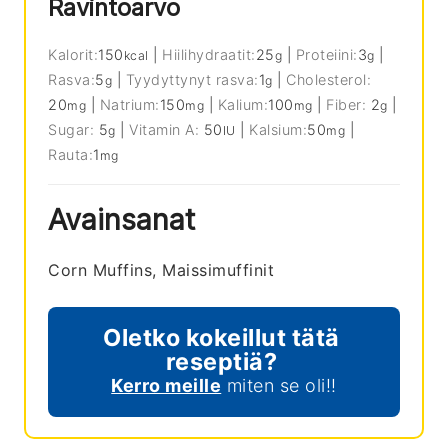
Ravintoarvo
Kalorit:
150
|
Hiilihydraatit:
25
|
Proteiini:
3
|
kcal
g
g
Rasva:
5
|
Tyydyttynyt rasva:
1
|
Cholesterol:
g
g
20
|
Natrium:
150
|
Kalium:
100
|
Fiber:
2
|
mg
mg
mg
g
Sugar:
5
|
Vitamin A:
50
|
Kalsium:
50
|
g
IU
mg
Rauta:
1
mg
Avainsanat
Corn Muffins, Maissimuffinit
Oletko kokeillut tätä
reseptiä?
Kerro meille
miten se oli!!