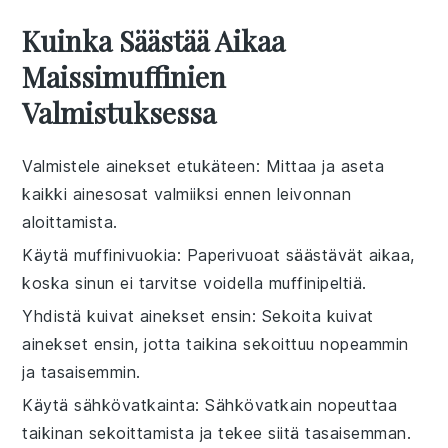
Kuinka Säästää Aikaa
Maissimuffinien
Valmistuksessa
Valmistele ainekset etukäteen
: Mittaa ja aseta
kaikki
ainesosat
valmiiksi ennen leivonnan
aloittamista.
Käytä muffinivuokia
: Paperivuoat säästävät aikaa,
koska sinun ei tarvitse voidella muffinipeltiä.
Yhdistä kuivat ainekset ensin
: Sekoita
kuivat
ainekset
ensin, jotta taikina sekoittuu nopeammin
ja tasaisemmin.
Käytä sähkövatkainta
: Sähkövatkain nopeuttaa
taikinan sekoittamista ja tekee siitä tasaisemman.