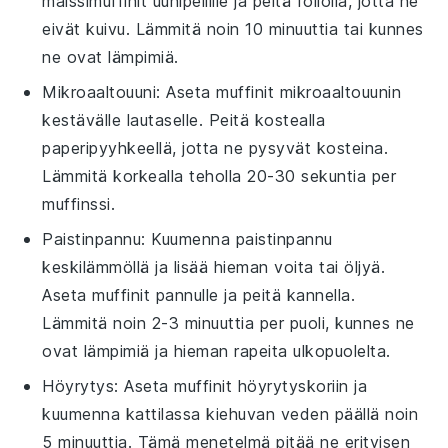
maissimuffinit
uunipellille ja peitä foliolla, jotta ne
eivät kuivu. Lämmitä noin 10 minuuttia tai kunnes
ne ovat lämpimiä.
Mikroaaltouuni
: Aseta
muffinit
mikroaaltouunin
kestävälle lautaselle. Peitä kostealla
paperipyyhkeellä, jotta ne pysyvät kosteina.
Lämmitä korkealla teholla 20-30 sekuntia per
muffinssi.
Paistinpannu
: Kuumenna paistinpannu
keskilämmöllä ja lisää hieman
voita
tai
öljyä
.
Aseta
muffinit
pannulle ja peitä kannella.
Lämmitä noin 2-3 minuuttia per puoli, kunnes ne
ovat lämpimiä ja hieman rapeita ulkopuolelta.
Höyrytys
: Aseta
muffinit
höyrytyskoriin ja
kuumenna kattilassa kiehuvan veden päällä noin
5 minuuttia. Tämä menetelmä pitää ne erityisen