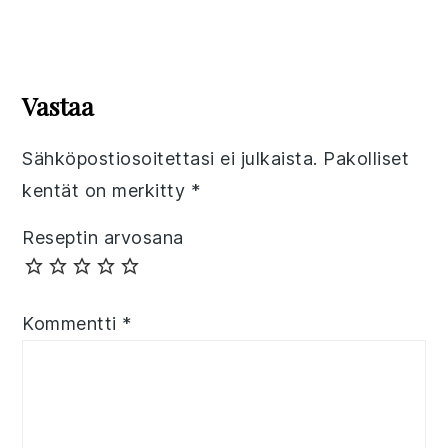
Reader
Interactions
Vastaa
Sähköpostiosoitettasi ei julkaista.
Pakolliset
kentät on merkitty
*
Reseptin arvosana
Kommentti
*