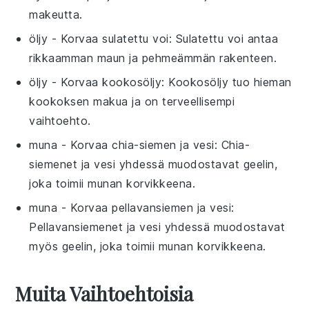
makeutta.
öljy
- Korvaa
sulatettu voi
: Sulatettu voi antaa
rikkaamman maun ja pehmeämmän rakenteen.
öljy
- Korvaa
kookosöljy
: Kookosöljy tuo hieman
kookoksen makua ja on terveellisempi
vaihtoehto.
muna
- Korvaa
chia-siemen ja vesi
: Chia-
siemenet ja vesi yhdessä muodostavat geelin,
joka toimii munan korvikkeena.
muna
- Korvaa
pellavansiemen ja vesi
:
Pellavansiemenet ja vesi yhdessä muodostavat
myös geelin, joka toimii munan korvikkeena.
Muita Vaihtoehtoisia