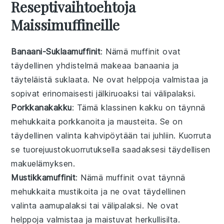
Reseptivaihtoehtoja
Maissimuffineille
Banaani-Suklaamuffinit
: Nämä
muffinit
ovat
täydellinen yhdistelmä makeaa
banaania
ja
täyteläistä
suklaata
. Ne ovat helppoja valmistaa ja
sopivat erinomaisesti
jälkiruoaksi
tai
välipalaksi
.
Porkkanakakku
: Tämä klassinen
kakku
on täynnä
mehukkaita
porkkanoita
ja mausteita. Se on
täydellinen valinta
kahvipöytään
tai
juhliin
. Kuorruta
se
tuorejuustokuorrutuksella
saadaksesi täydellisen
makuelämyksen.
Mustikkamuffinit
: Nämä
muffinit
ovat täynnä
mehukkaita
mustikoita
ja ne ovat täydellinen
valinta
aamupalaksi
tai
välipalaksi
. Ne ovat
helppoja valmistaa ja maistuvat herkullisilta.