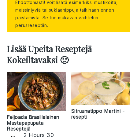
Ehdottomasti! Voit lisätä esimerkiksi mustikoita,
maissinjyviä tai suklaahippuja taikinaan ennen
paistamista. Se tuo mukavaa vaihtelua
perusreseptiin.
Lisää Upeita Reseptejä
Kokeiltavaksi 🙂
Sitruunatippo Martini -
resepti
Feijoada Brasilialainen
Mustapapupata
Reseptejä
2 Hours 30