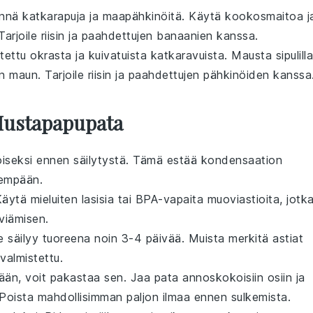
ynnä
katkarapuja
ja
maapähkinöitä
. Käytä
kookosmaitoa
j
 Tarjoile
riisin
ja
paahdettujen banaanien
kanssa.
tettu
okra
sta ja
kuivatuista katkaravuista
. Mausta
sipulilla
n maun. Tarjoile
riisin
ja
paahdettujen pähkinöiden
kanssa
 Mustapapupata
seksi ennen säilytystä. Tämä estää kondensaation
dempään.
. Käytä mieluiten lasisia tai BPA-vapaita muoviastioita, jotk
viämisen.
e säilyy tuoreena noin 3-4 päivää. Muista merkitä astiat
 valmistettu.
än, voit pakastaa sen. Jaa pata annoskokoisiin osiin ja
 Poista mahdollisimman paljon ilmaa ennen sulkemista.