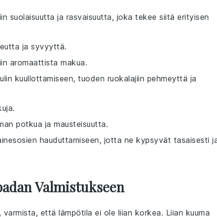
iin suolaisuutta ja rasvaisuutta, joka tekee siitä erityisen
keutta ja syvyyttä.
jiin aromaattista makua.
ipulin kuullottamiseen, tuoden ruokalajiin pehmeyttä ja
uja.
ieman potkua ja mausteisuutta.
inesosien hauduttamiseen, jotta ne kypsyvät tasaisesti j
padan Valmistukseen
, varmista, että lämpötila ei ole liian korkea. Liian kuuma