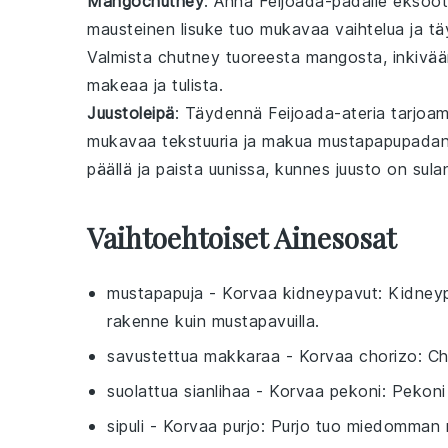
Mangochutney
: Anna
Feijoada
-padalle eksoot
mausteinen lisuke tuo mukavaa vaihtelua ja 
Valmista chutney
tuoreesta mangosta
,
inkivää
makeaa ja tulista.
Juustoleipä
: Täydennä
Feijoada
-ateria tarjoa
mukavaa tekstuuria ja makua
mustapapupada
päällä ja paista uunissa, kunnes juusto on sulan
Vaihtoehtoiset Ainesosat
mustapapuja
- Korvaa
kidneypavut
: Kidneyp
rakenne kuin mustapavuilla.
savustettua makkaraa
- Korvaa
chorizo
: C
suolattua sianlihaa
- Korvaa
pekoni
: Pekoni
sipuli
- Korvaa
purjo
: Purjo tuo miedomman m