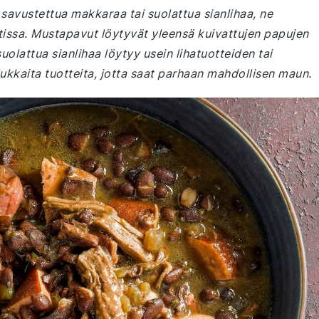
savustettua makkaraa tai suolattua sianlihaa, ne
issa. Mustapavut löytyvät yleensä kuivattujen papujen
olattua sianlihaa löytyy usein lihatuotteiden tai
dukkaita tuotteita, jotta saat parhaan mahdollisen maun.