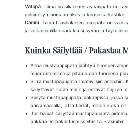
Vatapá
: Tämä
brasilialainen äyriäispata
on tä
palmuöljyä
luomaan rikas ja kermaisa
kastike
.
Caruru
: Tämä
brasilialainen okrapata
on valmis
ja
valkosipulilla
saadaksesi syvän ja täyteläise
Kuinka Säilyttää / Pakastaa
Anna
mustapapupata
jäähtyä huoneenlämpöi
muodostumisen ja pitää ruoan tuoreena pi
Siirrä
mustapapupata
ilmatiiviisiin astioihin
säilyttävät ruoan maun ja estävät hajujen le
Säilytä
mustapapupata
jääkaapissa, jossa s
päivämäärällä, jotta tiedät, milloin ruoka on
Jos haluat säilyttää
mustapapupata
pidempä
pakkaa ne pakastuspusseihin tai -rasioihin.