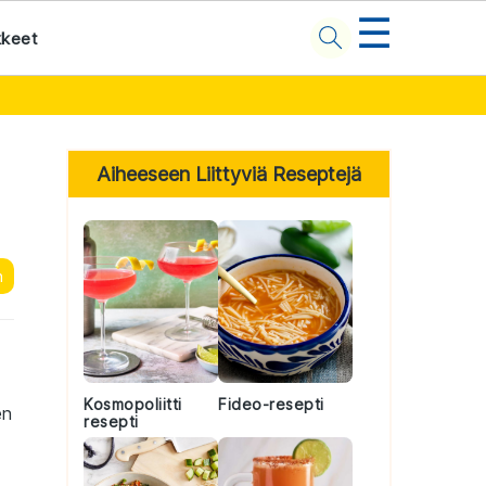
☰
kkeet
Primary
Sidebar
Aiheeseen Liittyviä Reseptejä
n
Kosmopoliitti
Fideo-resepti
en
resepti