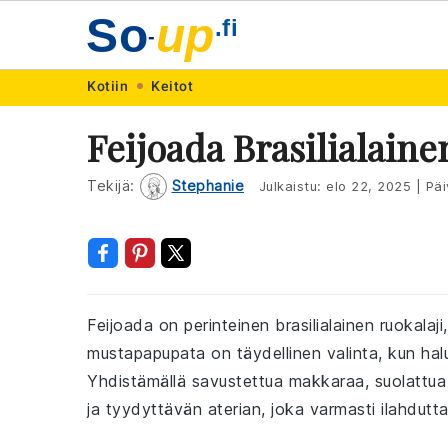
So
up
.fi
-
Skip
Skip
Skip
Skip
Kotiin
Keitot
to
to
to
to
Feijoada Brasilialain
primary
main
primary
footer
navigation
content
sidebar
Tekijä:
Stephanie
Julkaistu:
elo 22, 2025
|
Päi
Feijoada on perinteinen brasilialainen ruokala
mustapapupata on täydellinen valinta, kun ha
Yhdistämällä savustettua makkaraa, suolattua s
ja tyydyttävän aterian, joka varmasti ilahdutta