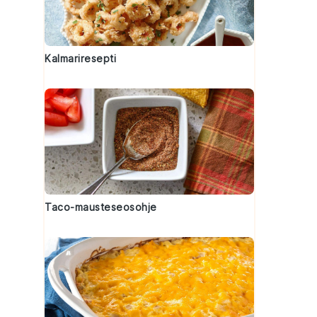
Kalmariresepti
Taco-mausteseosohje