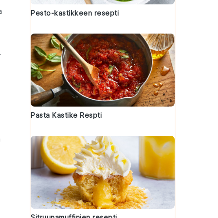
a
Pesto-kastikkeen resepti
.
Pasta Kastike Respti
a
Sitruunamuffinien resepti