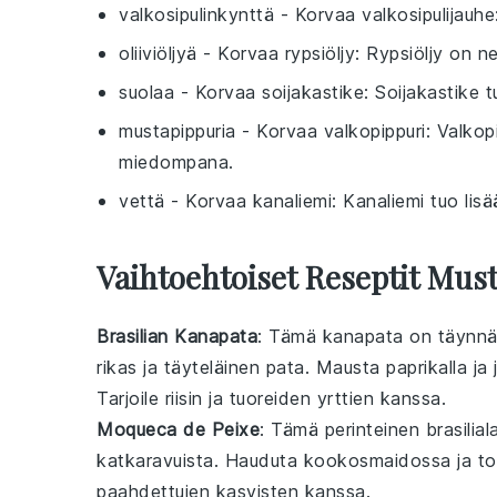
valkosipulinkynttä
- Korvaa
valkosipulijauhe
oliiviöljyä
- Korvaa
rypsiöljy
: Rypsiöljy on n
suolaa
- Korvaa
soijakastike
: Soijakastike 
mustapippuria
- Korvaa
valkopippuri
: Valko
miedompana.
vettä
- Korvaa
kanaliemi
: Kanaliemi tuo lis
Vaihtoehtoiset Reseptit Mus
Brasilian Kanapata
: Tämä
kanapata
on täynnä
rikas ja täyteläinen
pata
. Mausta
paprikalla
ja
Tarjoile
riisin
ja
tuoreiden yrttien
kanssa.
Moqueca de Peixe
: Tämä perinteinen
brasilia
katkaravuista
. Hauduta
kookosmaidossa
ja
to
paahdettujen kasvisten
kanssa.