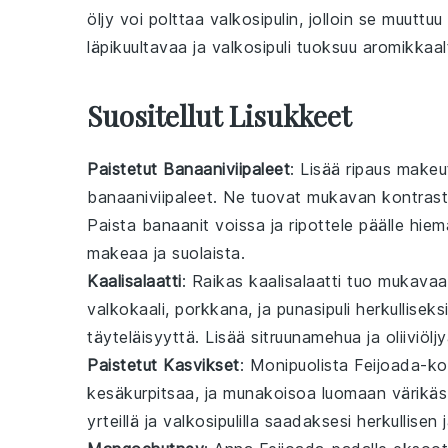
öljy voi polttaa valkosipulin, jolloin se muuttu
läpikuultavaa ja
valkosipuli
tuoksuu aromikkaal
Suositellut Lisukkeet
Paistetut Banaaniviipaleet
: Lisää ripaus makeu
banaaniviipaleet
. Ne tuovat mukavan kontras
Paista banaanit
voissa
ja ripottele päälle hie
makeaa ja suolaista.
Kaalisalaatti
: Raikas
kaalisalaatti
tuo mukavaa 
valkokaali
,
porkkana
, ja
punasipuli
herkulliseks
täyteläisyyttä. Lisää
sitruunamehua
ja
oliiviölj
Paistetut Kasvikset
: Monipuolista
Feijoada
-ko
kesäkurpitsaa
, ja
munakoisoa
luomaan värikäs 
yrteillä
ja
valkosipulilla
saadaksesi herkullisen j