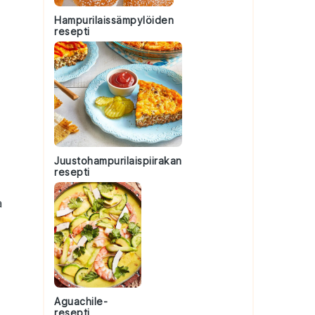
Hampurilaissämpylöiden
resepti
Juustohampurilaispiirakan
resepti
a
Aguachile-
resepti