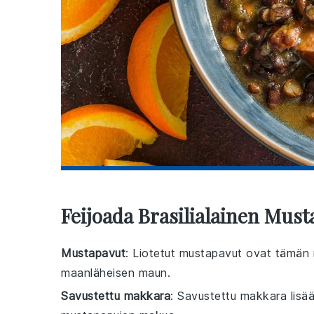
Feijoada Brasilialainen Mus
Mustapavut
: Liotetut mustapavut ovat tämän r
maanläheisen maun.
Savustettu makkara
: Savustettu makkara lisää