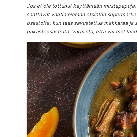
Jos et ole tottunut käyttämään mustapapuja, 
saattavat vaatia hieman etsintää supermarket
osastolta, kun taas savustettua makkaraa ja su
pakasteosastolta. Varmista, että valitset laa