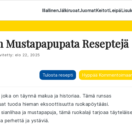
Illallinen
Jälkiruoat
Juomat
Keitot
Leipä
Lisu
en Mustapapupata Reseptejä
vitetty:
elo 22, 2025
Tulosta resepti
Hyppää Kommentoimaa
ji, joka on täynnä makua ja historiaa. Tämä runsas
luat tuoda hieman eksoottisuutta ruokapöytääsi.
ianlihaa ja mustapapuja, tämä ruokalaji tarjoaa täyteläis
a perhettä ja ystäviä.