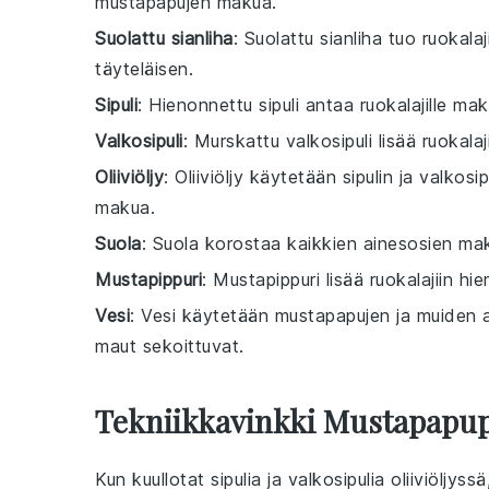
mustapapujen makua.
Suolattu sianliha
: Suolattu sianliha tuo ruokalaj
täyteläisen.
Sipuli
: Hienonnettu sipuli antaa ruokalajille ma
Valkosipuli
: Murskattu valkosipuli lisää ruokala
Oliiviöljy
: Oliiviöljy käytetään sipulin ja valkos
makua.
Suola
: Suola korostaa kaikkien ainesosien mak
Mustapippuri
: Mustapippuri lisää ruokalajiin h
Vesi
: Vesi käytetään mustapapujen ja muiden a
maut sekoittuvat.
Tekniikkavinkki Mustapapu
Kun kuullotat
sipulia
ja
valkosipulia
oliiviöljyssä