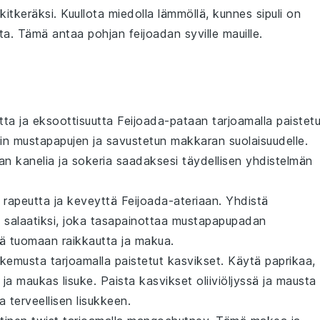
u kitkeräksi. Kuullota miedolla lämmöllä, kunnes
sipuli
on
ta. Tämä antaa pohjan
feijoadan
syville mauille.
tta ja eksoottisuutta
Feijoada
-pataan tarjoamalla
paistetu
tin
mustapapujen
ja
savustetun makkaran
suolaisuudelle.
man
kanelia
ja
sokeria
saadaksesi täydellisen yhdistelmän
rapeutta ja keveyttä
Feijoada
-ateriaan. Yhdistä
i salaatiksi, joka tasapainottaa
mustapapupadan
yä
tuomaan raikkautta ja makua.
kemusta tarjoamalla
paistetut kasvikset
. Käytä
paprikaa
,
ja maukas lisuke. Paista kasvikset
oliiviöljyssä
ja mausta
a terveellisen lisukkeen.