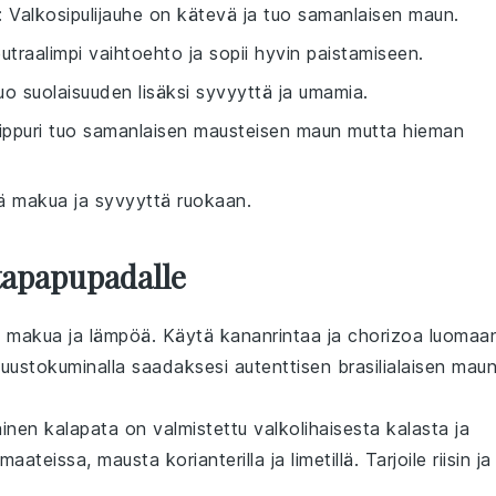
: Valkosipulijauhe on kätevä ja tuo samanlaisen maun.
eutraalimpi vaihtoehto ja sopii hyvin paistamiseen.
tuo suolaisuuden lisäksi syvyyttä ja umamia.
pippuri tuo samanlaisen mausteisen maun mutta hieman
ää makua ja syvyyttä ruokaan.
tapapupadalle
 makua ja lämpöä. Käytä
kananrintaa
ja
chorizoa
luomaa
juustokuminalla
saadaksesi autenttisen brasilialaisen maun
lainen kalapata
on valmistettu
valkolihaisesta kalasta
ja
maateissa
, mausta
korianterilla
ja
limetillä
. Tarjoile
riisin
ja