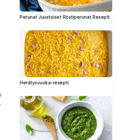
Perunat Juustoiset Röstiperunat Resepti
Herätysvuoka-resepti
n
.