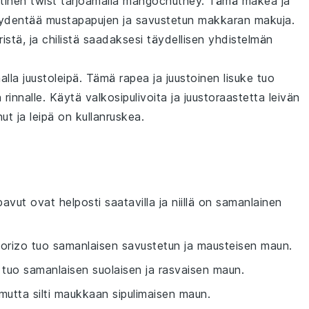
tinen twist tarjoamalla
mangochutney
. Tämä makea ja
täydentää
mustapapujen
ja
savustetun makkaran
makuja.
ristä
, ja
chilistä
saadaksesi täydellisen yhdistelmän
malla
juustoleipä
. Tämä rapea ja juustoinen lisuke tuo
n
rinnalle. Käytä
valkosipulivoita
ja
juustoraastetta
leivän
ut ja leipä on kullanruskea.
avut ovat helposti saatavilla ja niillä on samanlainen
horizo tuo samanlaisen savustetun ja mausteisen maun.
 tuo samanlaisen suolaisen ja rasvaisen maun.
utta silti maukkaan sipulimaisen maun.