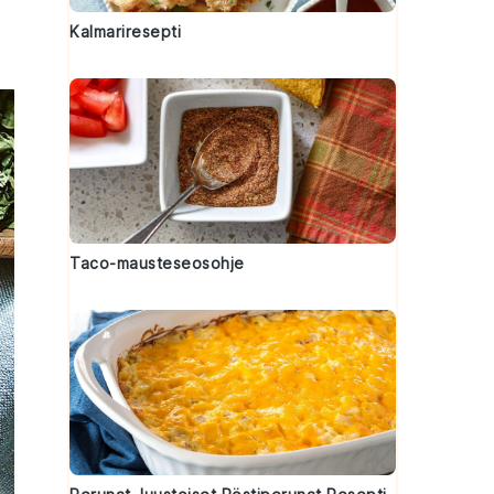
Kalmariresepti
Taco-mausteseosohje