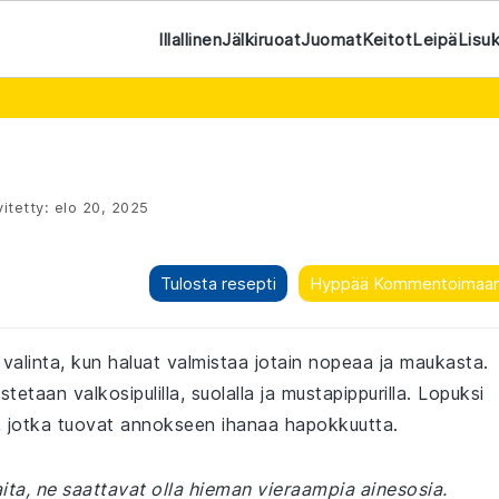
Illallinen
Jälkiruoat
Juomat
Keitot
Leipä
Lisu
itetty:
elo 20, 2025
Tulosta resepti
Hyppää Kommentoimaa
 valinta, kun haluat valmistaa jotain nopeaa ja maukasta.
tetaan valkosipulilla, suolalla ja mustapippurilla. Lopuksi
lla, jotka tuovat annokseen ihanaa hapokkuutta.
ita, ne saattavat olla hieman vieraampia ainesosia.