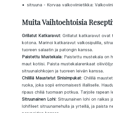
sitruuna
- Korvaa
valkoviinietikka
: Valkovii
Muita Vaihtoehtoisia Resepti
Grillatut Katkaravut
: Grillatut katkaravut ovat
kotona. Marinoi katkaravut
valkosipulilla
,
sitru
tuoreen
salaatin
ja
patongin
kanssa.
Paistettu Mustekala
: Paistettu mustekala on h
maut kotiisi. Paista mustekalarenkaat
oliiviölj
sitruunalohkojen
ja
tuoreen leivän
kanssa.
Chilillä Maustetut Sinisimpukat
: Chilillä maust
ruoka, joka sopii erinomaisesti illalliselle. Hau
ripaus
chiliä
tuomaan potkua. Tarjoile
rapean l
Sitruunainen Lohi
: Sitruunainen lohi on raikas 
lohifileet
sitruunamehulla
ja
yrteillä
, ja paista n