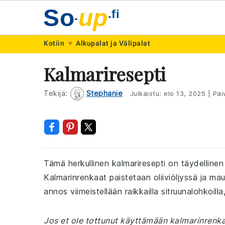
So
up
.fi
-
Skip
Skip
Skip
Skip
Kotiin
Alkupalat ja Välipalat
to
to
to
to
Kalmariresepti
primary
main
primary
footer
navigation
content
sidebar
Tekijä:
Stephanie
Julkaistu:
elo 13, 2025
|
Päiv
Tämä herkullinen kalmariresepti on täydellinen
Kalmarinrenkaat paistetaan oliiviöljyssä ja maus
annos viimeistellään raikkailla sitruunalohkoi
Jos et ole tottunut käyttämään kalmarinrenka