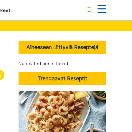
☰
kkeet
Primary
Sidebar
Aiheeseen Liittyviä Reseptejä
No related posts found
n
Trendaavat Reseptit