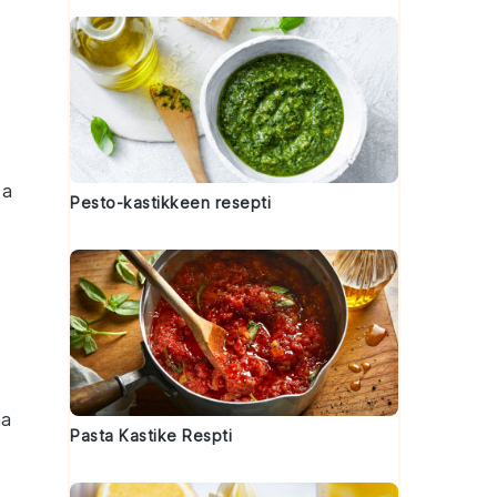
ta
Pesto-kastikkeen resepti
aa
Pasta Kastike Respti