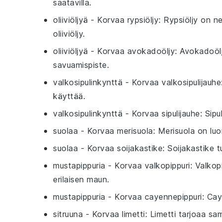
saatavilla.
oliiviöljyä
- Korvaa
rypsiöljy
: Rypsiöljy on n
oliiviöljy.
oliiviöljyä
- Korvaa
avokadoöljy
: Avokadoölj
savuamispiste.
valkosipulinkynttä
- Korvaa
valkosipulijauhe
käyttää.
valkosipulinkynttä
- Korvaa
sipulijauhe
: Sip
suolaa
- Korvaa
merisuola
: Merisuola on luo
suolaa
- Korvaa
soijakastike
: Soijakastike t
mustapippuria
- Korvaa
valkopippuri
: Valkop
erilaisen maun.
mustapippuria
- Korvaa
cayennepippuri
: Cay
sitruuna
- Korvaa
limetti
: Limetti tarjoaa s