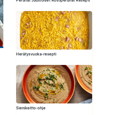
Perunat Juustoiset Röstiperunat Resepti
Herätysvuoka-resepti
Sienikeitto-ohje