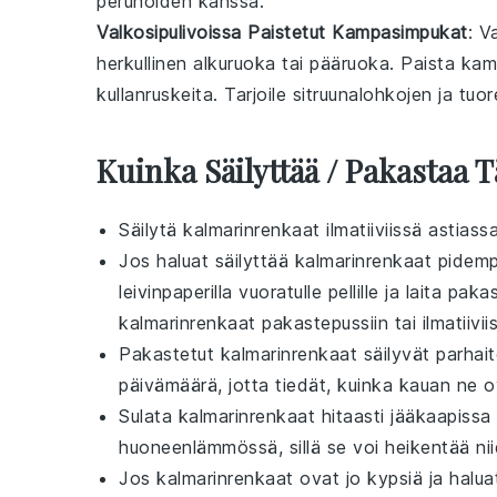
perunoiden
kanssa.
Valkosipulivoissa Paistetut Kampasimpukat
: V
herkullinen
alkuruoka
tai pääruoka. Paista ka
kullanruskeita. Tarjoile
sitruunalohkojen
ja
tuor
Kuinka Säilyttää / Pakastaa 
Säilytä
kalmarinrenkaat
ilmatiiviissä astias
Jos haluat säilyttää
kalmarinrenkaat
pidempä
leivinpaperilla vuoratulle pellille ja laita p
kalmarinrenkaat pakastepussiin tai ilmatiivii
Pakastetut
kalmarinrenkaat
säilyvät parhai
päivämäärä, jotta tiedät, kuinka kauan ne o
Sulata
kalmarinrenkaat
hitaasti jääkaapissa
huoneenlämmössä, sillä se voi heikentää n
Jos
kalmarinrenkaat
ovat jo kypsiä ja halua