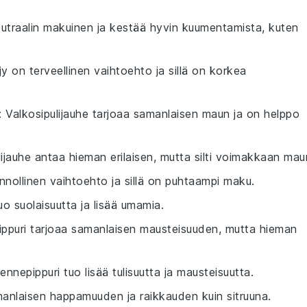
eutraalin makuinen ja kestää hyvin kuumentamista, kuten
y on terveellinen vaihtoehto ja sillä on korkea
: Valkosipulijauhe tarjoaa samanlaisen maun ja on helppo
ulijauhe antaa hieman erilaisen, mutta silti voimakkaan mau
nnollinen vaihtoehto ja sillä on puhtaampi maku.
uo suolaisuutta ja lisää umamia.
ippuri tarjoaa samanlaisen mausteisuuden, mutta hieman
ennepippuri tuo lisää tulisuutta ja mausteisuutta.
amanlaisen happamuuden ja raikkauden kuin sitruuna.