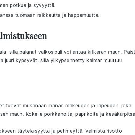
man potkua ja syvyyttä.
 kanssa tuomaan raikkautta ja happamuutta.
almistukseen
ala, sillä palanut valkosipuli voi antaa kitkerän maun. Pais
ja juuri kypsyvät, sillä ylikypsennetty
kalmar
muuttuu
et
tuovat mukanaan ihanan
makeuden
ja
rapeuden
, joka
isen
maun. Kokeile
porkkanoita
,
paprikoita
ja
kesäkurpits
kseen täyteläisyyttä ja
pehmeyttä
. Valmista
risotto