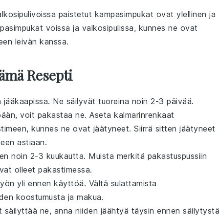
alkosipulivoissa paistetut kampasimpukat ovat ylellinen ja
mpasimpukat
voissa
ja
valkosipulissa
, kunnes ne ovat
een leivän
kanssa.
Tämä Resepti
sa jääkaapissa. Ne säilyvät tuoreina noin 2-3 päivää.
än, voit pakastaa ne. Aseta kalmarinrenkaat
akastimeen, kunnes ne ovat jäätyneet. Siirrä sitten jäätyneet
seen astiaan.
ten noin 2-3 kuukautta. Muista merkitä pakastuspussiin
vat olleet pakastimessa.
 yön yli ennen käyttöä. Vältä sulattamista
iiden koostumusta ja makua.
t säilyttää ne, anna niiden jäähtyä täysin ennen säilytystä