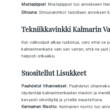
Mustapippuri
: Mustapippuri tuo annokseen hie
Sitruuna
: Sitruunalohkot tarjoillaan annoksen
Tekniikkavinkki Kalmarin V
Kun
valkosipuli
alkaa ruskistua, varo ettei se p
kalmarinrenkaita
vain sen verran, että ne juuri 
helposti sitkeäksi.
Suositellut Lisukkeet
Paahdetut Vihannekset
: Paahdetut
vihanneks
täydentää kalmarinrenkaiden
miedon
ja
merell
kevyesti
oliiviöljyllä
ja
yrteillä
maustettuna.
Kermainen Risotto
: Kermainen
risotto
tuo anno