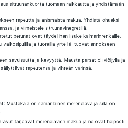
ipaus
sitruunankuorta
tuomaan raikkautta ja yhdistämään
okseen
rapeutta
ja
anismaista
makua. Yhdistä
ohueksi
nssa, ja viimeistele
sitruunavinegretillä
.
stetut perunat
ovat täydellinen lisuke kalmarinrenkaille.
tu
valkosipulilla
ja
tuoreilla yrteillä
, tuovat annokseen
seen
savuisuutta
ja
kevyyttä
. Mausta
parsat
oliiviöljyllä
ja
e säilyttävät
rapeutensa
ja
vihreän värinsä
.
at
: Mustekala on samanlainen merenelävä ja sillä on
.
aravut tarjoavat merenelävien makua ja ne ovat helposti