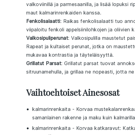
valkoviinillä
ja
parmesaanilla
, ja lisää lopuksi r
maut kalmarinrenkaiden kanssa.
Fenkolisalaatti
: Raikas
fenkolisalaatti
tuo ann
viipaloitu fenkoli
appelsiinilohkojen
ja
oliivien
ka
Valkosipuliperunat
: Valkosipulilla maustetut
pai
Rapeat
ja
kultaiset
perunat, jotka on maustet
mukavaa kontrastia
ja
täyteläisyyttä
.
Grillatut Parsat
: Grillatut
parsat
tuovat annok
sitruunamehulla
, ja grillaa ne nopeasti, jotta n
Vaihtoehtoiset Ainesosat
kalmarinrenkaita
- Korvaa
mustekalanrenka
samanlainen rakenne ja maku kuin kalmarilla
kalmarinrenkaita
- Korvaa
katkaravut
: Katk