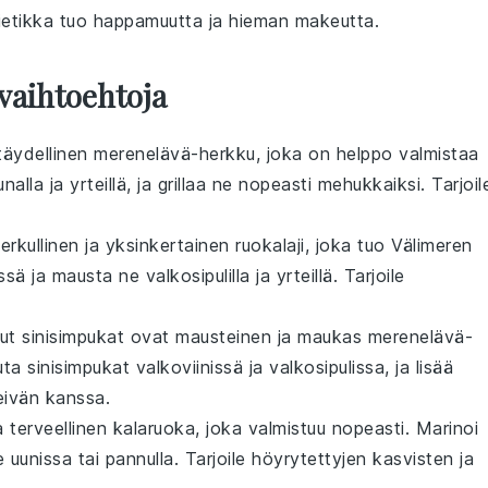
nietikka tuo happamuutta ja hieman makeutta.
vaihtoehtoja
 täydellinen
merenelävä
-herkku, joka on helppo valmistaa
unalla
ja
yrteillä
, ja grillaa ne nopeasti mehukkaiksi. Tarjoil
erkullinen ja yksinkertainen ruokalaji, joka tuo
Välimeren
yssä
ja mausta ne
valkosipulilla
ja
yrteillä
. Tarjoile
etut sinisimpukat ovat mausteinen ja maukas
merenelävä
-
duta sinisimpukat
valkoviinissä
ja
valkosipulissa
, ja lisää
eivän
kanssa.
ja terveellinen
kalaruoka
, joka valmistuu nopeasti. Marinoi
e uunissa tai pannulla. Tarjoile
höyrytettyjen kasvisten
ja