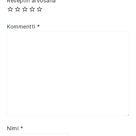
Reseptin arvosana
Kommentti
*
Nimi
*