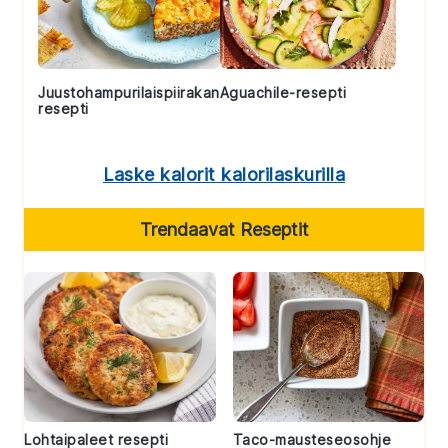
Juustohampurilaispiirakan
Aguachile-resepti
resepti
Laske kalorit kalorilaskurilla
Trendaavat Reseptit
Lohtaipaleet resepti
Taco-mausteseosohje