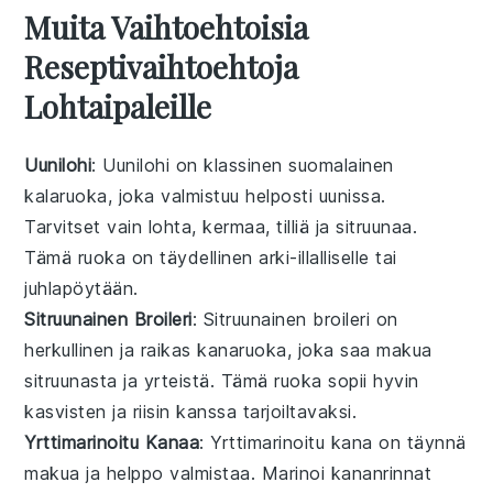
Muita Vaihtoehtoisia
Reseptivaihtoehtoja
Lohtaipaleille
Uunilohi
: Uunilohi on klassinen suomalainen
kalaruoka
, joka valmistuu helposti uunissa.
Tarvitset vain
lohta
,
kermaa
,
tilliä
ja
sitruunaa
.
Tämä ruoka on täydellinen arki-illalliselle tai
juhlapöytään.
Sitruunainen Broileri
: Sitruunainen broileri on
herkullinen ja raikas
kanaruoka
, joka saa makua
sitruunasta
ja
yrteistä
. Tämä ruoka sopii hyvin
kasvisten
ja
riisin
kanssa tarjoiltavaksi.
Yrttimarinoitu Kanaa
: Yrttimarinoitu kana on täynnä
makua ja helppo valmistaa. Marinoi
kananrinnat