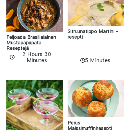
Sitruunatippo Martini -
resepti
Feijoada Brasilialainen
Mustapapupata
Reseptejä
2 Hours 30
Minutes
5 Minutes
Perus
Maissimuffiniresepti