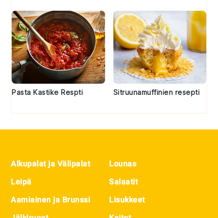
Pasta Kastike Respti
Sitruunamuffinien resepti
Footer
Alkupalat ja Välipalat
Lounas
Leipä
Salaatit
Aamiainen ja Brunssi
Lisukkeet
Jälkiruoat
Keitot