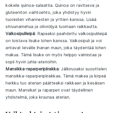
kokeile
quinoa-salaattia
.
Quinoa
on ravitseva ja
gluteeniton
vaihtoehto, joka yhdistyy hyvin
tuoreiden vihannesten
ja
yrttien
kanssa. Lisää
sitruunamehua
ja
oliiviöljyä
tuomaan raikkautta.
Valkosipulileipä
: Rapeaksi paahdettu
valkosipulileipä
on loistava lisuke lohen kanssa.
Valkosipuli
ja
voi
antavat leivälle ihanan maun, joka täydentää lohen
makua. Tämä lisuke on myös helppo valmistaa ja
sopii hyvin juhla-aterioihin.
Mansikka-raparperipiirakka
: Jälkiruoaksi suosittelen
mansikka-raparperipiirakkaa
. Tämä
makea ja kirpeä
herkku tuo aterian päätteeksi raikkaan ja kesäisen
maun.
Mansikat
ja
raparperi
ovat täydellinen
yhdistelmä, joka kruunaa aterian.