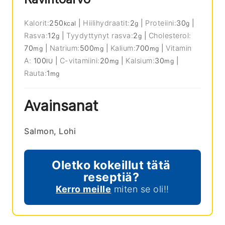
Kalorit:
250
|
Hiilihydraatit:
2
|
Proteiini:
30
|
kcal
g
g
Rasva:
12
|
Tyydyttynyt rasva:
2
|
Cholesterol:
g
g
70
|
Natrium:
500
|
Kalium:
700
|
Vitamin
mg
mg
mg
A:
100
|
C-vitamiini:
20
|
Kalsium:
30
|
IU
mg
mg
Rauta:
1
mg
Avainsanat
Salmon, Lohi
Oletko kokeillut tätä
reseptiä?
Kerro meille
miten se oli!!