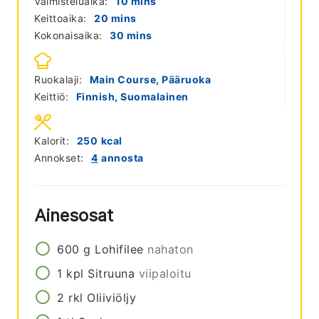
minutes
Valmisteluaika:
10
mins
minutes
Keittoaika:
20
mins
minutes
Kokonaisaika:
30
mins
Ruokalaji:
Main Course, Pääruoka
Keittiö:
Finnish, Suomalainen
Kalorit:
250
kcal
Annokset:
4
annosta
Ainesosat
600
g
Lohifilee
nahaton
1
kpl
Sitruuna
viipaloitu
2
rkl
Oliiviöljy