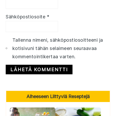
Sähköpostiosoite
*
Tallenna nimeni, sähköpostiosoitteeni ja
kotisivuni tähän selaimeen seuraavaa
kommentointikertaa varten.
Primary
Aiheeseen Liittyviä Reseptejä
Sidebar