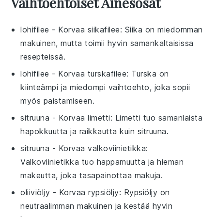
Vaihtoehtoiset Ainesosat
lohifilee
- Korvaa
siikafilee
: Siika on miedomman
makuinen, mutta toimii hyvin samankaltaisissa
resepteissä.
lohifilee
- Korvaa
turskafilee
: Turska on
kiinteämpi ja miedompi vaihtoehto, joka sopii
myös paistamiseen.
sitruuna
- Korvaa
limetti
: Limetti tuo samanlaista
hapokkuutta ja raikkautta kuin sitruuna.
sitruuna
- Korvaa
valkoviinietikka
:
Valkoviinietikka tuo happamuutta ja hieman
makeutta, joka tasapainottaa makuja.
oliiviöljy
- Korvaa
rypsiöljy
: Rypsiöljy on
neutraalimman makuinen ja kestää hyvin