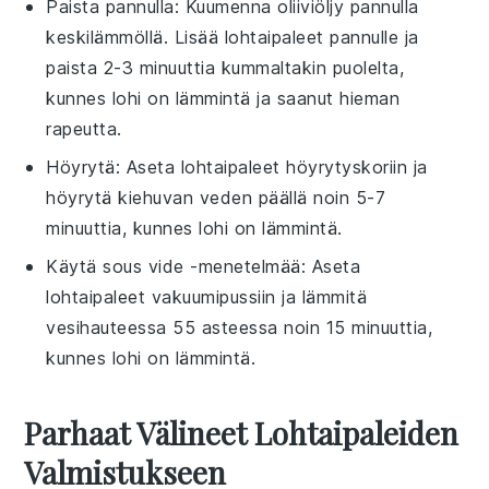
Paista pannulla: Kuumenna
oliiviöljy
pannulla
keskilämmöllä. Lisää
lohtaipaleet
pannulle ja
paista 2-3 minuuttia kummaltakin puolelta,
kunnes
lohi
on lämmintä ja saanut hieman
rapeutta.
Höyrytä: Aseta
lohtaipaleet
höyrytyskoriin ja
höyrytä kiehuvan veden päällä noin 5-7
minuuttia, kunnes
lohi
on lämmintä.
Käytä sous vide -menetelmää: Aseta
lohtaipaleet
vakuumipussiin ja lämmitä
vesihauteessa 55 asteessa noin 15 minuuttia,
kunnes
lohi
on lämmintä.
Parhaat Välineet Lohtaipaleiden
Valmistukseen