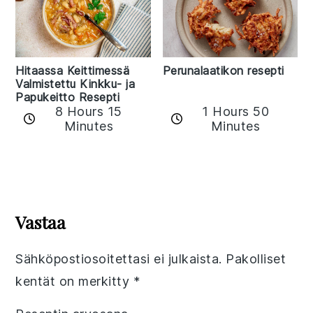
Hitaassa Keittimessä
Perunalaatikon resepti
Valmistettu Kinkku- ja
Papukeitto Resepti
8 Hours 15
1 Hours 50
Minutes
Minutes
Reader
Interactions
Vastaa
Sähköpostiosoitettasi ei julkaista.
Pakolliset
kentät on merkitty
*