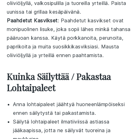
oliiviöljyllä
,
valkosipulilla
ja
tuoreilla yrteillä
. Paista
uunissa tai grillaa kesäpäivänä.
Paahdetut Kasvikset
: Paahdetut kasvikset ovat
monipuolinen lisuke, joka sopii lähes minkä tahansa
pääruoan
kanssa. Käytä
porkkanoita
,
perunoita
,
paprikoita
ja muita suosikkikasviksiasi. Mausta
oliiviöljyllä
ja
yrteillä
ennen paahtamista.
Kuinka Säilyttää / Pakastaa
Lohtaipaleet
Anna
lohtaipaleet
jäähtyä huoneenlämpöiseksi
ennen säilytystä tai pakastamista.
Säilytä
lohtaipaleet
ilmatiiviissä astiassa
jääkaapissa, jotta ne säilyvät tuoreina ja
maukkaina.