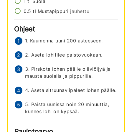
1
tl
Suola
0.5
tl
Mustapippuri
jauhettu
Ohjeet
1. Kuumenna uuni 200 asteeseen.
2. Aseta lohifilee paistovuokaan.
3. Pirskota lohen päälle oliiviöljyä ja
mausta suolalla ja pippurilla.
4. Aseta sitruunaviipaleet lohen päälle.
5. Paista uunissa noin 20 minuuttia,
kunnes lohi on kypsää.
Ravintoarvo