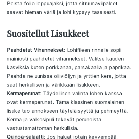
Poista folio loppuajaksi, jotta
sitruunaviipaleet
saavat hieman väriä ja
lohi
kypsyy tasaisesti.
Suositellut Lisukkeet
Paahdetut Vihannekset
: Lohifileen rinnalle sopii
mainiosti
paahdetut vihannekset
. Valitse
kauden
kasviksia
kuten
porkkanaa
,
parsakaalia
ja
paprikaa
.
Paahda ne uunissa
oliiviöljyn
ja
yrttien
kera, jotta
saat herkullisen ja värikkään lisukkeen.
Kermaperunat
: Täydellinen valinta lohen kanssa
ovat
kermaperunat
. Tämä
klassinen suomalainen
lisuke
tuo annokseen täyteläisyyttä ja pehmeyttä.
Kerma
ja
valkosipuli
tekevät perunoista
vastustamattoman herkullisia.
Quinoa-salaatti
: Jos haluat jotain kevyempää,