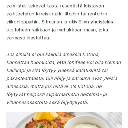
valmistus tekevät tästä reseptistä loistavan
vaihtoehdon kiireisiin arki-iltoihin tai rentoihin
viikonloppuihin. Sitruunan ja oliiviöljyn yhdistelmä
tuo loheen raikkaan ja mehukkaan maun, joka
varmasti ihastuttaa.
Jos sinulla ei ole kaikkia aineksia kotona,
kannattaa huomioida, että lohifilee voi olla hieman
kalliimpi ja sitä löytyy yleensä kalatiskiltä tai
pakastealtaasta. Oliiviöljy ja sitruuna ovat yleisiä
ainesosia, mutta jos niitä ei ole kotona, ne
löytyvät helposti supermarketin hedelmä- ja
vihannesosastolta sekä öljyhyllystä.