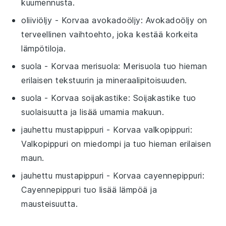
kuumennusta.
oliiviöljy
- Korvaa
avokadoöljy
: Avokadoöljy on
terveellinen vaihtoehto, joka kestää korkeita
lämpötiloja.
suola
- Korvaa
merisuola
: Merisuola tuo hieman
erilaisen tekstuurin ja mineraalipitoisuuden.
suola
- Korvaa
soijakastike
: Soijakastike tuo
suolaisuutta ja lisää umamia makuun.
jauhettu mustapippuri
- Korvaa
valkopippuri
:
Valkopippuri on miedompi ja tuo hieman erilaisen
maun.
jauhettu mustapippuri
- Korvaa
cayennepippuri
:
Cayennepippuri tuo lisää lämpöä ja
mausteisuutta.