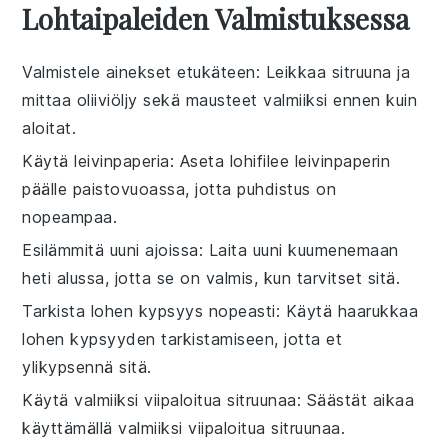
Lohtaipaleiden Valmistuksessa
Valmistele ainekset etukäteen
: Leikkaa
sitruuna
ja
mittaa
oliiviöljy
sekä mausteet valmiiksi ennen kuin
aloitat.
Käytä leivinpaperia
: Aseta
lohifilee
leivinpaperin
päälle paistovuoassa, jotta puhdistus on
nopeampaa.
Esilämmitä uuni ajoissa
: Laita uuni kuumenemaan
heti alussa, jotta se on valmis, kun tarvitset sitä.
Tarkista lohen kypsyys nopeasti
: Käytä haarukkaa
lohen kypsyyden tarkistamiseen, jotta et
ylikypsennä sitä.
Käytä valmiiksi viipaloitua sitruunaa
: Säästät aikaa
käyttämällä valmiiksi viipaloitua
sitruunaa
.