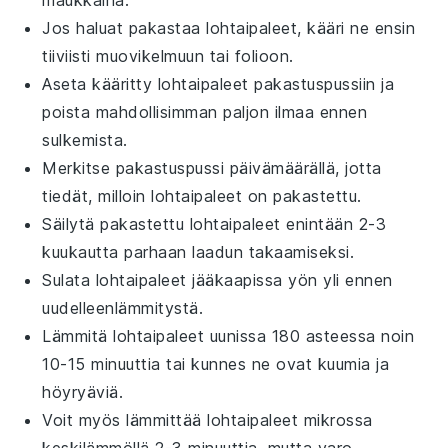
Jos haluat pakastaa
lohtaipaleet
, kääri ne ensin
tiiviisti muovikelmuun tai folioon.
Aseta kääritty
lohtaipaleet
pakastuspussiin ja
poista mahdollisimman paljon ilmaa ennen
sulkemista.
Merkitse pakastuspussi päivämäärällä, jotta
tiedät, milloin
lohtaipaleet
on pakastettu.
Säilytä pakastettu
lohtaipaleet
enintään 2-3
kuukautta parhaan laadun takaamiseksi.
Sulata
lohtaipaleet
jääkaapissa yön yli ennen
uudelleenlämmitystä.
Lämmitä
lohtaipaleet
uunissa 180 asteessa noin
10-15 minuuttia tai kunnes ne ovat kuumia ja
höyryäviä.
Voit myös lämmittää
lohtaipaleet
mikrossa
keskilämmöllä 2-3 minuuttia, mutta varo