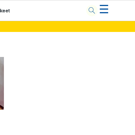
☰
kkeet