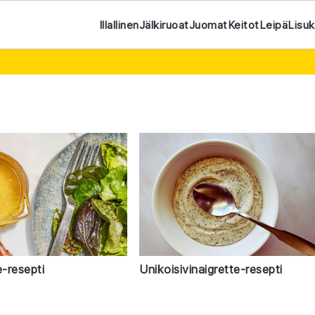
Illallinen
Jälkiruoat
Juomat
Keitot
Leipä
Lisu
e-resepti
Unikoisivinaigrette-resepti