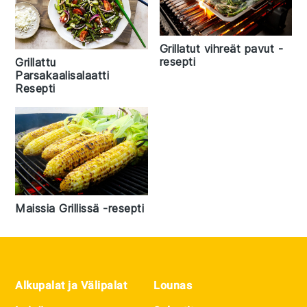
Grillatut vihreät pavut -
resepti
Grillattu
Parsakaalisalaatti
Resepti
Maissia Grillissä -resepti
Footer
Alkupalat ja Välipalat
Lounas