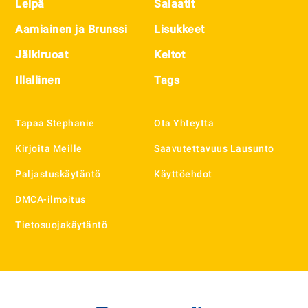
Leipä
Salaatit
Aamiainen ja Brunssi
Lisukkeet
Jälkiruoat
Keitot
Illallinen
Tags
Tapaa Stephanie
Ota Yhteyttä
Kirjoita Meille
Saavutettavuus Lausunto
Paljastuskäytäntö
Käyttöehdot
DMCA-ilmoitus
Tietosuojakäytäntö