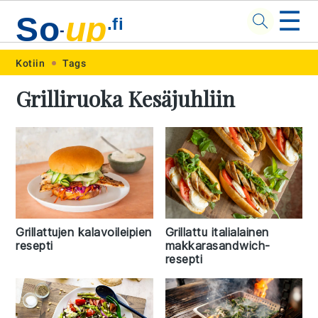
☰
So
up
.fi
-
Skip
Skip
Skip
Skip
Kotiin
Tags
to
to
to
to
Grilliruoka Kesäjuhliin
primary
main
primary
footer
navigation
content
sidebar
Grillattu italialainen
Grillattujen kalavoileipien
makkarasandwich-
resepti
resepti