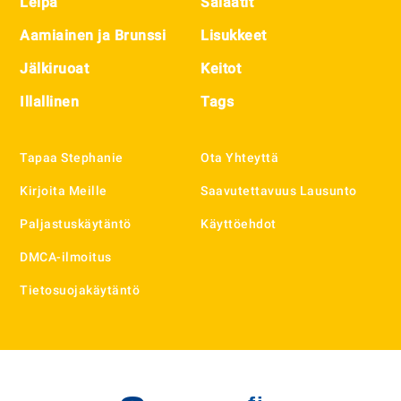
Leipä
Salaatit
Aamiainen ja Brunssi
Lisukkeet
Jälkiruoat
Keitot
Illallinen
Tags
Tapaa Stephanie
Ota Yhteyttä
Kirjoita Meille
Saavutettavuus Lausunto
Paljastuskäytäntö
Käyttöehdot
DMCA-ilmoitus
Tietosuojakäytäntö