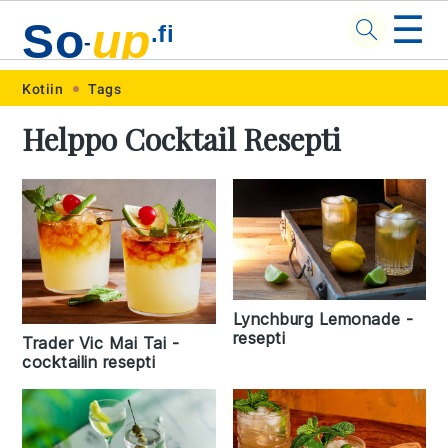
☰
So
up
.fi
-
Skip
Skip
Skip
Skip
Kotiin
Tags
to
to
to
to
Helppo Cocktail Resepti
primary
main
primary
footer
navigation
content
sidebar
Lynchburg Lemonade -
resepti
Trader Vic Mai Tai -
cocktailin resepti