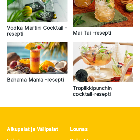
Vodka Martini Cocktail -
Mai Tai -resepti
resepti
Bahama Mama -resepti
Tropiikkipunchin
cocktail-resepti
Footer
Alkupalat ja Välipalat
Lounas