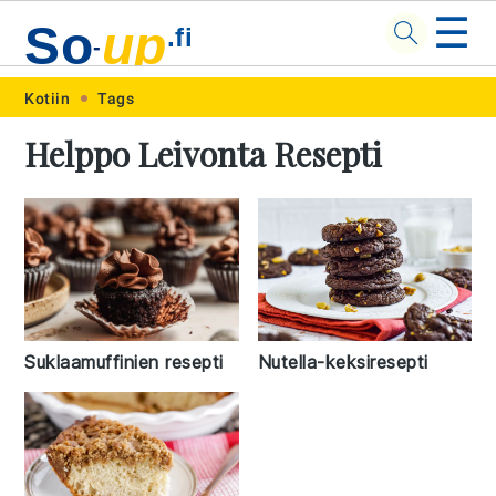
☰
So
up
.fi
-
Skip
Skip
Skip
Skip
Kotiin
Tags
to
to
to
to
Helppo Leivonta Resepti
primary
main
primary
footer
navigation
content
sidebar
Suklaamuffinien resepti
Nutella-keksiresepti