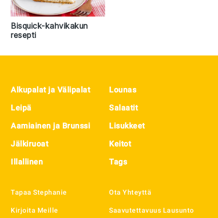
Bisquick-kahvikakun
resepti
Footer
Alkupalat ja Välipalat
Lounas
Leipä
Salaatit
Aamiainen ja Brunssi
Lisukkeet
Jälkiruoat
Keitot
Illallinen
Tags
Tapaa Stephanie
Ota Yhteyttä
Kirjoita Meille
Saavutettavuus Lausunto