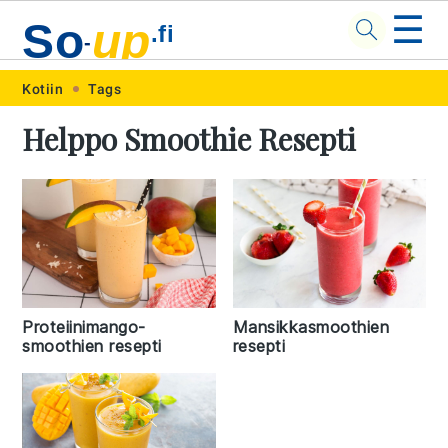
☰
So
up
.fi
-
Skip
Skip
Skip
Skip
Kotiin
Tags
to
to
to
to
Helppo Smoothie Resepti
primary
main
primary
footer
navigation
content
sidebar
Proteiinimango-
Mansikkasmoothien
smoothien resepti
resepti