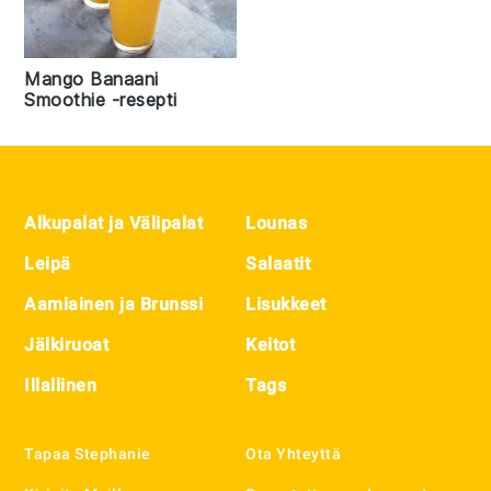
Mango Banaani
Smoothie -resepti
Footer
Alkupalat ja Välipalat
Lounas
Leipä
Salaatit
Aamiainen ja Brunssi
Lisukkeet
Jälkiruoat
Keitot
Illallinen
Tags
Tapaa Stephanie
Ota Yhteyttä