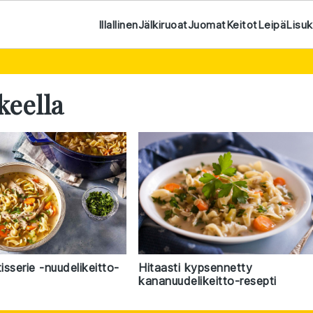
Illallinen
Jälkiruoat
Juomat
Keitot
Leipä
Lisu
keella
sserie -nuudelikeitto-
Hitaasti kypsennetty
kananuudelikeitto-resepti