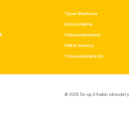
Tapaa Stephanie
Kirjoita Meille
t
Paljastuskäytäntö
DMCA-ilmoitus
Tietosuojakäytäntö
© 2026 So-up.fi Kaikki oikeudet 