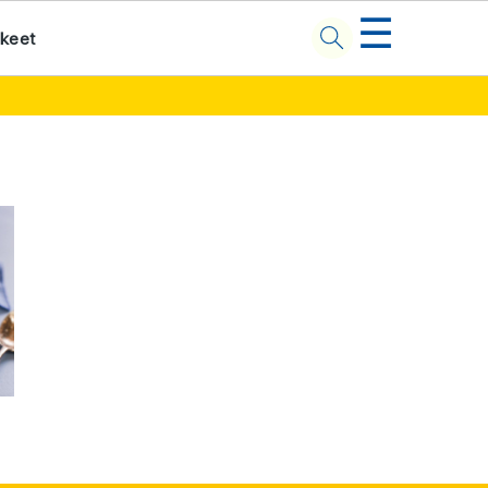
☰
kkeet