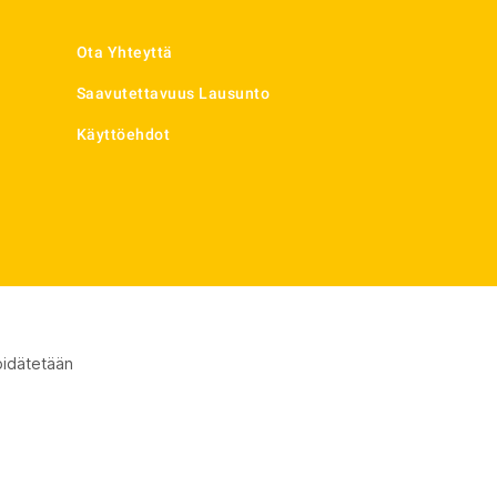
Ota Yhteyttä
Saavutettavuus Lausunto
Käyttöehdot
pidätetään