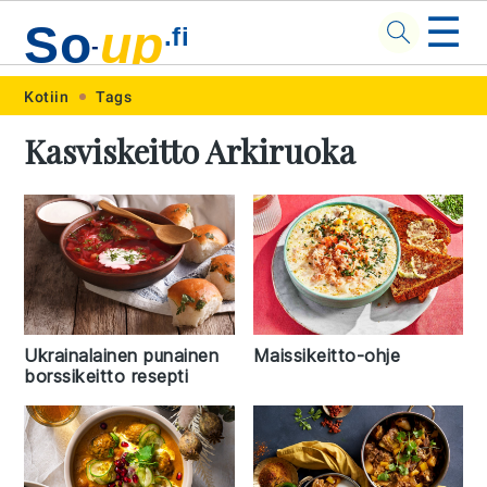
☰
So
up
.fi
-
Skip
Skip
Skip
Skip
Kotiin
Tags
to
to
to
to
Kasviskeitto Arkiruoka
primary
main
primary
footer
navigation
content
sidebar
Ukrainalainen punainen
Maissikeitto-ohje
borssikeitto resepti