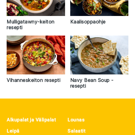
Mulligatawny-keiton
Kaalisoppaohje
resepti
Vihanneskeiton resepti
Navy Bean Soup -
resepti
Footer
Alkupalat ja Välipalat
Lounas
Leipä
Salaatit