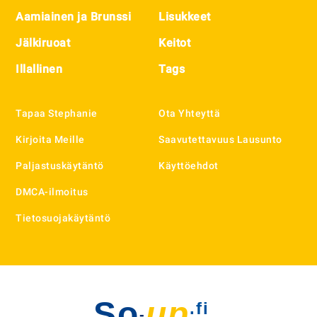
Aamiainen ja Brunssi
Lisukkeet
Jälkiruoat
Keitot
Illallinen
Tags
Tapaa Stephanie
Ota Yhteyttä
Kirjoita Meille
Saavutettavuus Lausunto
Paljastuskäytäntö
Käyttöehdot
DMCA-ilmoitus
Tietosuojakäytäntö
So
up
.fi
-