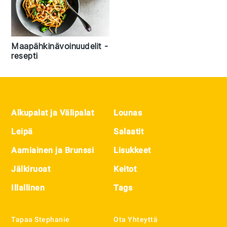
Maapähkinävoinuudelit -
resepti
Footer
Alkupalat ja Välipalat
Lounas
Leipä
Salaatit
Aamiainen ja Brunssi
Lisukkeet
Jälkiruoat
Keitot
Illallinen
Tags
Tapaa Stephanie
Ota Yhteyttä