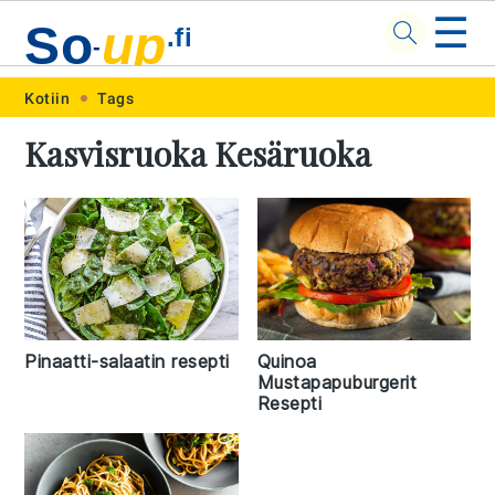
☰
So
up
.fi
-
Skip
Skip
Skip
Skip
Kotiin
Tags
to
to
to
to
Kasvisruoka Kesäruoka
primary
main
primary
footer
navigation
content
sidebar
Pinaatti-salaatin resepti
Quinoa
Mustapapuburgerit
Resepti