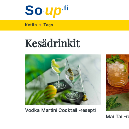
So
up
.fi
-
Skip
Skip
Skip
Skip
Kotiin
Tags
to
to
to
to
Kesädrinkit
primary
main
primary
footer
navigation
content
sidebar
Vodka Martini Cocktail -resepti
Mai Tai -r