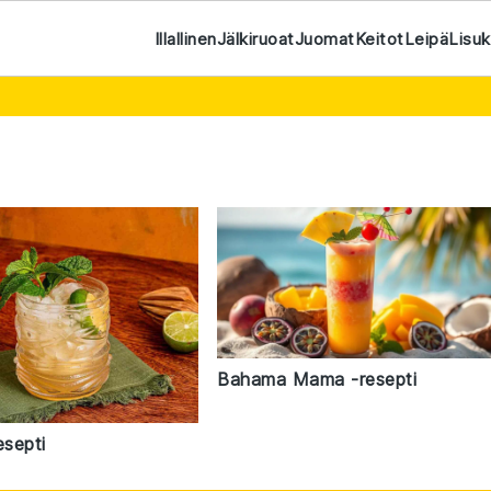
Illallinen
Jälkiruoat
Juomat
Keitot
Leipä
Lisu
Bahama Mama -resepti
esepti