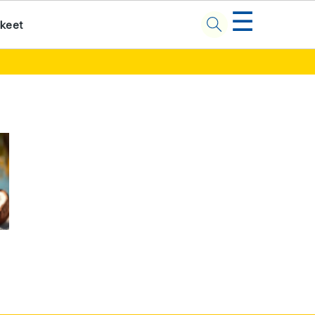
☰
kkeet