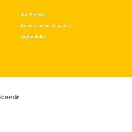
Ota Yhteyttä
Saavutettavuus Lausunto
Käyttöehdot
pidätetään