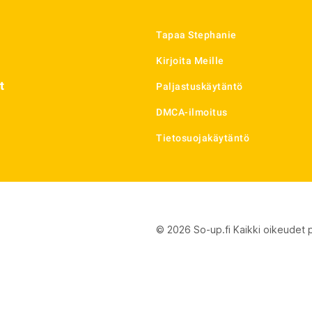
Tapaa Stephanie
Kirjoita Meille
t
Paljastuskäytäntö
DMCA-ilmoitus
Tietosuojakäytäntö
© 2026 So-up.fi Kaikki oikeudet 