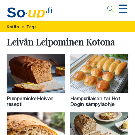
☰
So
up
.fi
-
Skip
Skip
Skip
Skip
Kotiin
Tags
to
to
to
to
Leivän Leipominen Kotona
primary
main
primary
footer
navigation
content
sidebar
Pumpernickel-leivän
Hampurilaisen tai Hot
resepti
Dogin sämpyläohje