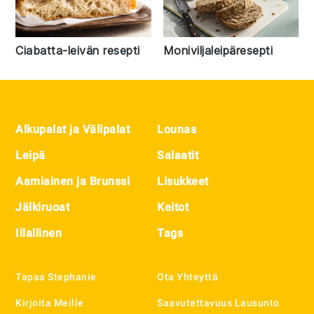
Ciabatta-leivän resepti
Moniviljaleipäresepti
Footer
Alkupalat ja Välipalat
Lounas
Leipä
Salaatit
Aamiainen ja Brunssi
Lisukkeet
Jälkiruoat
Keitot
Illallinen
Tags
Tapaa Stephanie
Ota Yhteyttä
Kirjoita Meille
Saavutettavuus Lausunto