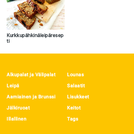
Kurkkupähkinäleipäresep
ti
Footer
Alkupalat ja Välipalat
Lounas
Leipä
Salaatit
Aamiainen ja Brunssi
Lisukkeet
Jälkiruoat
Keitot
Illallinen
Tags