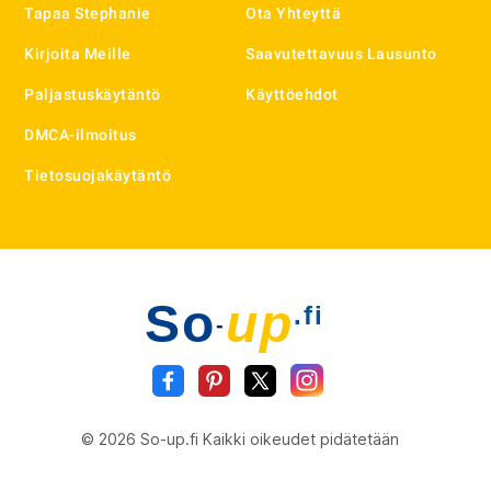
Tapaa Stephanie
Ota Yhteyttä
Kirjoita Meille
Saavutettavuus Lausunto
Paljastuskäytäntö
Käyttöehdot
DMCA-ilmoitus
Tietosuojakäytäntö
So
up
.fi
-
© 2026 So-up.fi Kaikki oikeudet pidätetään