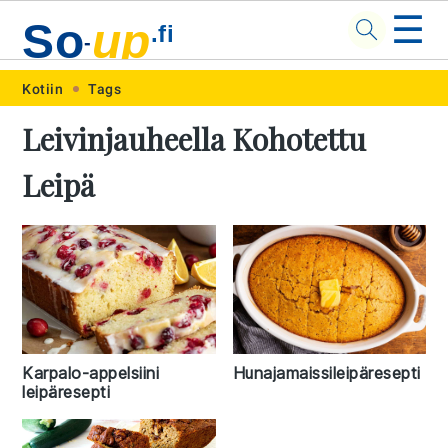
☰
So
up
.fi
-
Skip
Skip
Skip
Skip
Kotiin
Tags
to
to
to
to
Leivinjauheella Kohotettu
primary
main
primary
footer
Leipä
navigation
content
sidebar
Karpalo-appelsiini
Hunajamaissileipäresepti
leipäresepti