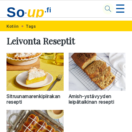
☰
So
up
.fi
-
Skip
Skip
Skip
Skip
Kotiin
Tags
to
to
to
to
Leivonta Reseptit
primary
main
primary
footer
navigation
content
sidebar
Sitruunamarenkipiirakan
Amish-ystävyyden
resepti
leipätaikinan resepti