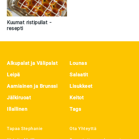
Kuumat ristipullat -
resepti
Footer
Alkupalat ja Välipalat
Lounas
Leipä
Salaatit
Aamiainen ja Brunssi
Lisukkeet
Jälkiruoat
Keitot
Illallinen
Tags
Tapaa Stephanie
Ota Yhteyttä