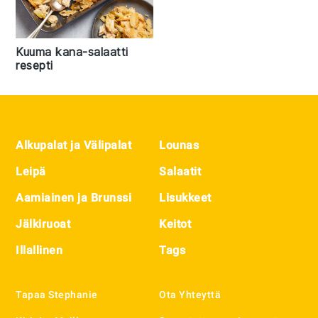
Kuuma kana-salaatti
resepti
Footer
Alkupalat ja Välipalat
Lounas
Leipä
Salaatit
Aamiainen ja Brunssi
Lisukkeet
Jälkiruoat
Keitot
Illallinen
Tags
Tapaa Stephanie
Ota Yhteyttä