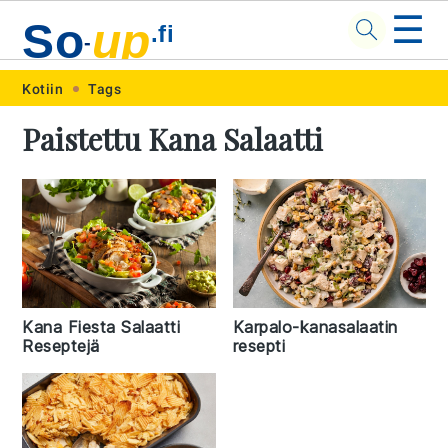
☰
So
up
.fi
-
Skip
Skip
Skip
Skip
Kotiin
Tags
to
to
to
to
Paistettu Kana Salaatti
primary
main
primary
footer
navigation
content
sidebar
Kana Fiesta Salaatti
Karpalo-kanasalaatin
Reseptejä
resepti