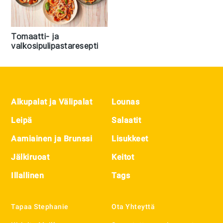
Tomaatti- ja
valkosipulipastaresepti
Footer
Alkupalat ja Välipalat
Lounas
Leipä
Salaatit
Aamiainen ja Brunssi
Lisukkeet
Jälkiruoat
Keitot
Illallinen
Tags
Tapaa Stephanie
Ota Yhteyttä