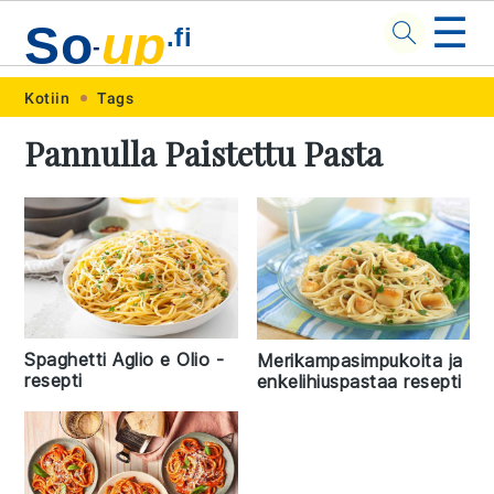
☰
So
up
.fi
-
Skip
Skip
Skip
Skip
Kotiin
Tags
to
to
to
to
Pannulla Paistettu Pasta
primary
main
primary
footer
navigation
content
sidebar
Spaghetti Aglio e Olio -
Merikampasimpukoita ja
resepti
enkelihiuspastaa resepti