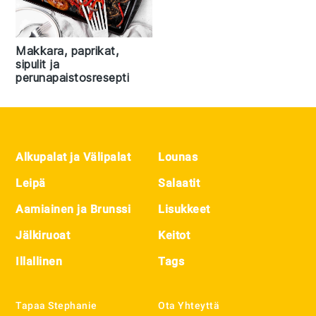
Makkara, paprikat,
sipulit ja
perunapaistosresepti
Footer
Alkupalat ja Välipalat
Lounas
Leipä
Salaatit
Aamiainen ja Brunssi
Lisukkeet
Jälkiruoat
Keitot
Illallinen
Tags
Tapaa Stephanie
Ota Yhteyttä