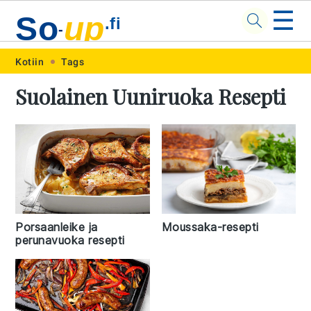
☰
So
up
.fi
-
Skip
Skip
Skip
Skip
Kotiin
Tags
to
to
to
to
Suolainen Uuniruoka Resepti
primary
main
primary
footer
navigation
content
sidebar
Porsaanleike ja
Moussaka-resepti
perunavuoka resepti