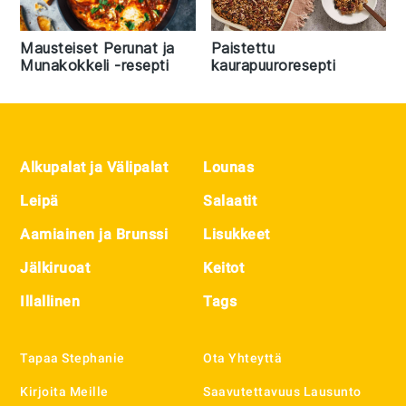
Mausteiset Perunat ja
Paistettu
Munakokkeli -resepti
kaurapuuroresepti
Footer
Alkupalat ja Välipalat
Lounas
Leipä
Salaatit
Aamiainen ja Brunssi
Lisukkeet
Jälkiruoat
Keitot
Illallinen
Tags
Tapaa Stephanie
Ota Yhteyttä
Kirjoita Meille
Saavutettavuus Lausunto