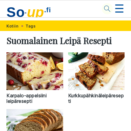
☰
So
up
.fi
-
Skip
Skip
Skip
Skip
Kotiin
Tags
to
to
to
to
Suomalainen Leipä Resepti
primary
main
primary
footer
navigation
content
sidebar
Karpalo-appelsiini
Kurkkupähkinäleipäresep
leipäresepti
ti