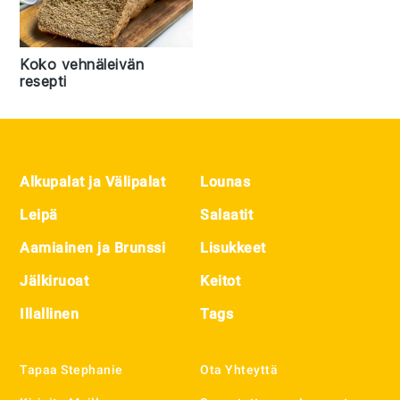
Koko vehnäleivän
resepti
Footer
Alkupalat ja Välipalat
Lounas
Leipä
Salaatit
Aamiainen ja Brunssi
Lisukkeet
Jälkiruoat
Keitot
Illallinen
Tags
Tapaa Stephanie
Ota Yhteyttä