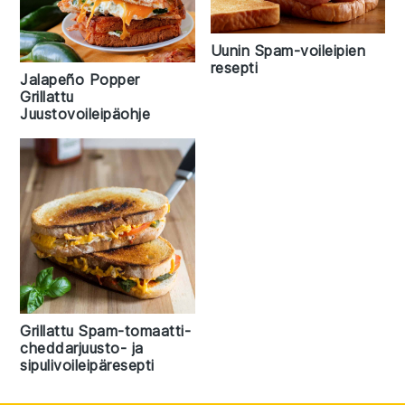
Uunin Spam-voileipien
resepti
Jalapeño Popper
Grillattu
Juustovoileipäohje
Grillattu Spam-tomaatti-
cheddarjuusto- ja
sipulivoileipäresepti