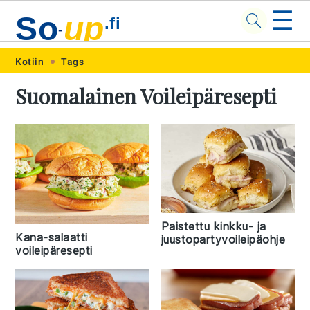
☰
So
up
.fi
-
Skip
Skip
Skip
Skip
Kotiin
Tags
to
to
to
to
Suomalainen Voileipäresepti
primary
main
primary
footer
navigation
content
sidebar
Paistettu kinkku- ja
Kana-salaatti
juustopartyvoileipäohje
voileipäresepti