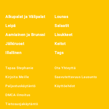
Footer
Alkupalat ja Välipalat
Lounas
Leipä
Salaatit
Aamiainen ja Brunssi
Lisukkeet
Jälkiruoat
Keitot
Illallinen
Tags
Tapaa Stephanie
Ota Yhteyttä
Kirjoita Meille
Saavutettavuus Lausunto
Paljastuskäytäntö
Käyttöehdot
DMCA-ilmoitus
Tietosuojakäytäntö