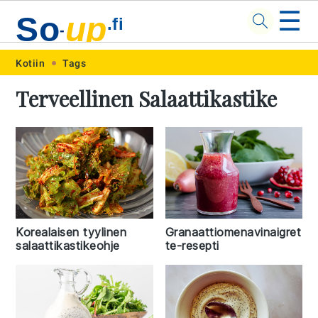
☰
So
up
.fi
-
Skip
Skip
Skip
Skip
Kotiin
Tags
to
to
to
to
Terveellinen Salaattikastike
primary
main
primary
footer
navigation
content
sidebar
Korealaisen tyylinen
Granaattiomenavinaigret
salaattikastikeohje
te-resepti