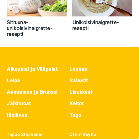
Sitruuna-
Unikoisivinaigrette-
unikoisivinaigrette-
resepti
resepti
Footer
Alkupalat ja Välipalat
Lounas
Leipä
Salaatit
Aamiainen ja Brunssi
Lisukkeet
Jälkiruoat
Keitot
Illallinen
Tags
Tapaa Stephanie
Ota Yhteyttä