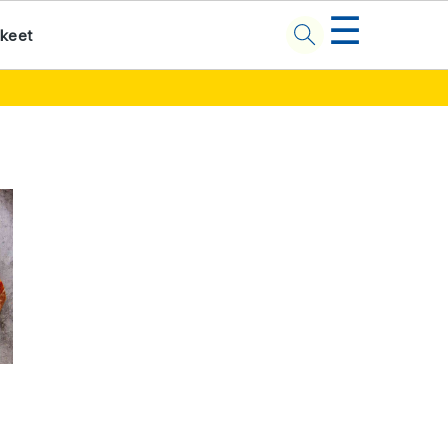
☰
kkeet