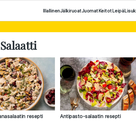
Illallinen
Jälkiruoat
Juomat
Keitot
Leipä
Lisu
Salaatti
nasalaatin resepti
Antipasto-salaatin resepti