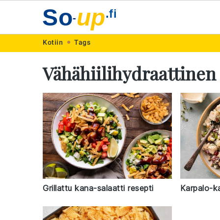
So
up
.fi
-
Skip
Skip
Skip
Skip
Kotiin
Tags
to
to
to
to
Vähähiilihydraattinen 
primary
main
primary
footer
navigation
content
sidebar
Grillattu kana-salaatti resepti
Karpalo-ka