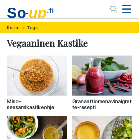
☰
So
up
.fi
-
Skip
Skip
Skip
Skip
Kotiin
Tags
to
to
to
to
Vegaaninen Kastike
primary
main
primary
footer
navigation
content
sidebar
Miso-
Granaattiomenavinaigret
seesamikastikeohje
te-resepti