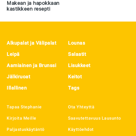
Makean ja hapokkaan
kastikkeen resepti
Footer
Alkupalat ja Välipalat
Lounas
Leipä
Salaatit
Aamiainen ja Brunssi
Lisukkeet
Jälkiruoat
Keitot
Illallinen
Tags
Tapaa Stephanie
Ota Yhteyttä
Kirjoita Meille
Saavutettavuus Lausunto
Paljastuskäytäntö
Käyttöehdot