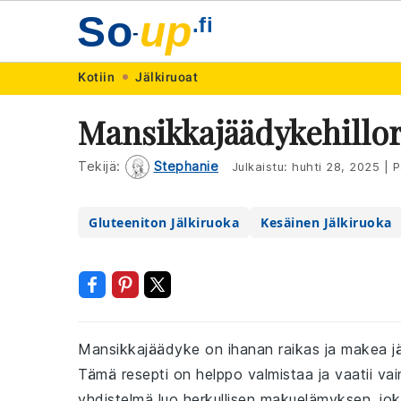
So
up
.fi
-
Skip
Skip
Skip
Skip
Kotiin
Jälkiruoat
to
to
to
to
Mansikkajäädykehillor
primary
main
primary
footer
navigation
content
sidebar
Tekijä:
Stephanie
Julkaistu:
huhti 28, 2025
|
P
Gluteeniton Jälkiruoka
Kesäinen Jälkiruoka
Mansikkajäädyke on ihanan raikas ja makea jälki
Tämä resepti on helppo valmistaa ja vaatii v
yhdistelmä luo herkullisen makuelämyksen, jok