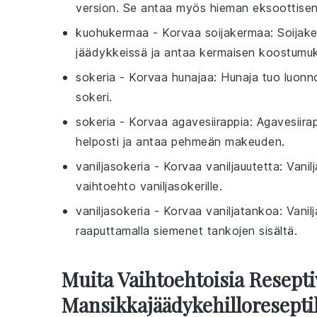
version. Se antaa myös hieman eksoottise
kuohukermaa
- Korvaa
soijakermaa
: Soijak
jäädykkeissä ja antaa kermaisen koostumu
sokeria
- Korvaa
hunajaa
: Hunaja tuo luonno
sokeri.
sokeria
- Korvaa
agavesiirappia
: Agavesiira
helposti ja antaa pehmeän makeuden.
vaniljasokeria
- Korvaa
vaniljauutetta
: Vani
vaihtoehto vaniljasokerille.
vaniljasokeria
- Korvaa
vaniljatankoa
: Vanil
raaputtamalla siemenet tankojen sisältä.
Muita Vaihtoehtoisia Resepti
Mansikkajäädykehilloreseptil