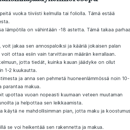
eitä vuoka tiiviisti kelmulla tai foliolla. Tämä estää
esta.
a lämpötila on vähintään -18 astetta. Tämä takaa parha
voit jakaa sen annospaloiksi ja kääriä jokaisen palan
oit ottaa esiin vain tarvittavan määrän kerrallaan.
lmuun, jotta tiedät, kuinka kauan jäädyke on ollut
in 1-2 kuukautta.
timesta ja anna sen pehmetä huoneenlämmössä noin 10-
ja parantaa makua.
 voit upottaa vuoan nopeasti kuumaan veteen muutaman
noilta ja helpottaa sen leikkaamista.
 ja käytä ne mahdollisimman pian, jotta maku ja koostumu
illä se voi heikentää sen rakennetta ja makua.