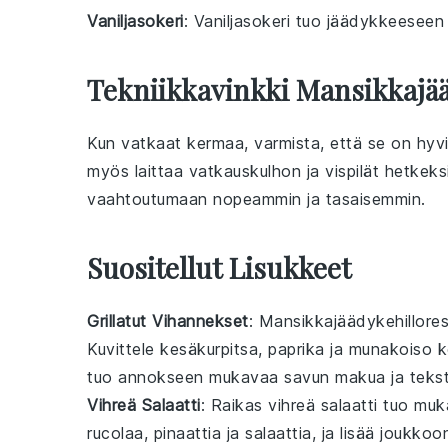
Vaniljasokeri
: Vaniljasokeri tuo jäädykkeeseen
Tekniikkavinkki Mansikkajää
Kun vatkaat
kermaa
, varmista, että se on hy
myös laittaa vatkauskulhon ja vispilät hetke
vaahtoutumaan nopeammin ja tasaisemmin.
Suositellut Lisukkeet
Grillatut Vihannekset
: Mansikkajäädykehillores
Kuvittele
kesäkurpitsa
,
paprika
ja
munakoiso
ke
tuo annokseen mukavaa
savun makua
ja
tekst
Vihreä Salaatti
: Raikas
vihreä salaatti
tuo muka
rucolaa
,
pinaattia
ja
salaattia
, ja lisää joukko