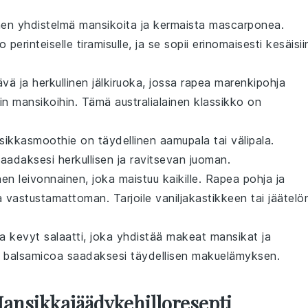
nen yhdistelmä
mansikoita
ja kermaista
mascarponea
.
erinteiselle tiramisulle, ja se sopii erinomaisesti kesäisii
vä ja herkullinen
jälkiruoka
, jossa rapea marenkipohja
iin
mansikoihin
. Tämä
australialainen
klassikko on
sikkasmoothie
on täydellinen
aamupala
tai välipala.
aadaksesi herkullisen ja ravitsevan juoman.
inen
leivonnainen
, joka maistuu kaikille. Rapea pohja ja
a vastustamattoman. Tarjoile vaniljakastikkeen tai
jäätelö
 ja kevyt
salaatti
, joka yhdistää makeat
mansikat
ja
a
balsamicoa
saadaksesi täydellisen makuelämyksen.
Mansikkajäädykehilloresepti