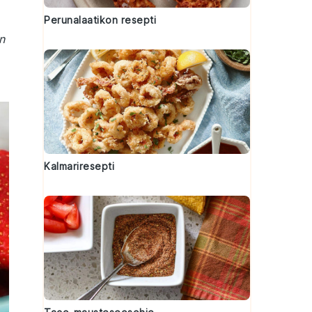
Perunalaatikon resepti
n
Kalmariresepti