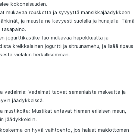
telee kokonaisuuden.
at mukavaa
rousketta
ja
syvyyttä
mansikkajäädykkeen
ähkinät
, ja mausta ne kevyesti
suolalla
ja
hunajalla
. Tämä
n
tasapaino.
en jogurttikastike
tuo mukavaa
hapokkuutta
ja
distä
kreikkalainen jogurtti
ja
sitruunamehu
, ja lisää ripaus
sesta vieläkin
herkullisemman
.
aa
vadelmia
: Vadelmat tuovat samanlaista makeutta ja
hyvin jäädykkeissä.
aa
mustikoita
: Mustikat antavat hieman erilaisen maun,
n jäädykkeisiin.
koskerma on hyvä vaihtoehto, jos haluat maidottoman