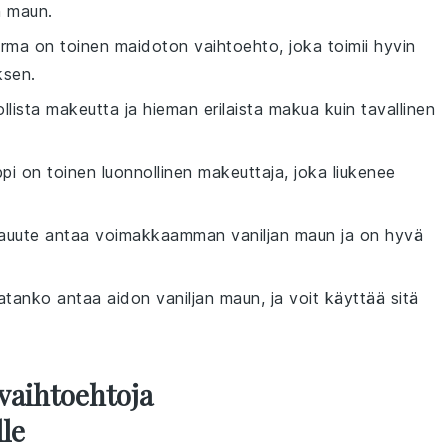
n maun.
erma on toinen maidoton vaihtoehto, joka toimii hyvin
ksen.
llista makeutta ja hieman erilaista makua kuin tavallinen
ppi on toinen luonnollinen makeuttaja, joka liukenee
ljauute antaa voimakkaamman vaniljan maun ja on hyvä
jatanko antaa aidon vaniljan maun, ja voit käyttää sitä
vaihtoehtoja
le