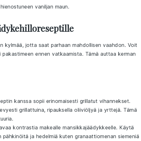
 hienostuneen vaniljan maun.
dykehilloreseptille
vin kylmää, jotta saat parhaan mahdollisen vaahdon. Voit
ksi pakastimeen ennen vatkaamista. Tämä auttaa
kerman
eptin kanssa sopii erinomaisesti
grillatut vihannekset
.
vyesti grillattuina, ripauksella
oliiviöljyä
ja
yrttejä
. Tämä
uuria
.
vaa kontrastia makealle
mansikkajäädykkeelle
. Käytä
on
pähkinöitä
ja
hedelmiä
kuten
granaattiomenan siemeniä