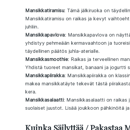
Mansikkatiramisu
: Tämä
jälkiruoka
on täydelli
Mansikkatiramisu on raikas ja kevyt vaihtoehto p
juhliin.
Mansikkapavlova
: Mansikkapavlova on näyttä
yhdistyy pehmeään kermavaahtoon ja tuoreis
täydellinen päätös juhla-aterialle.
Mansikkasmoothie
: Raikas ja terveellinen
man
Yhdistä tuoreet
mansikat
,
banaani
ja
jogurtti
s
Mansikkapiirakka
: Mansikkapiirakka on klass
makea
mansikkatäyte
tekevät tästä piirakast
kera.
Mansikkasalaatti
: Mansikkasalaatti on raikas
suolaiset
juustot
. Lisää joukkoon
pähkinöitä
j
Kuinka Säilyttää / Pakastaa 