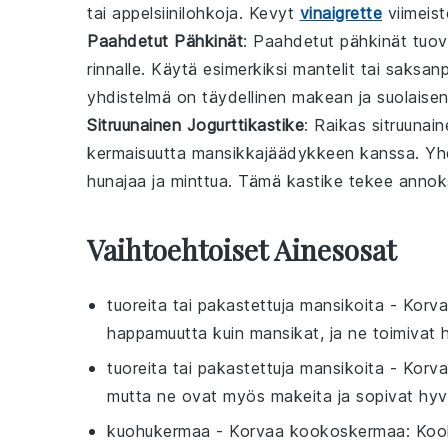
tai
appelsiinilohkoja
. Kevyt
vinaigrette
viimeis
Paahdetut Pähkinät
: Paahdetut
pähkinät
tuov
rinnalle. Käytä esimerkiksi
mantelit
tai
saksanp
yhdistelmä on täydellinen
makean ja suolaise
Sitruunainen Jogurttikastike
: Raikas
sitruunain
kermaisuutta
mansikkajäädykkeen kanssa. Yh
hunajaa
ja
minttua
. Tämä kastike tekee annok
Vaihtoehtoiset Ainesosat
tuoreita tai pakastettuja mansikoita
- Korv
happamuutta kuin mansikat, ja ne toimivat 
tuoreita tai pakastettuja mansikoita
- Korv
mutta ne ovat myös makeita ja sopivat hyvi
kuohukermaa
- Korvaa
kookoskermaa
: Koo