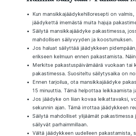
Kun
mansikkajäädykehilloresepti
on valmis, p
jäädykettä imemästä muita hajuja pakastim
Säilytä
mansikkajäädyke
pakastimessa, joss
mahdollisen säilyvyyden ja koostumuksen.
Jos haluat säilyttää jäädykkeen pidempään, 
erikseen kelmuun ennen pakastamista. Näin v
Merkitse pakastuspäivämäärä vuokaan tai ke
pakastimessa. Suositeltu säilytysaika on no
Ennen tarjoilua, ota
mansikkajäädyke
pakas
15 minuuttia. Tämä helpottaa leikkaamista 
Jos jäädyke on liian kovaa leikattavaksi,
sekunnin ajan. Tämä irrottaa jäädykkeen reu
Säilytä mahdolliset ylijäämät pakastimessa
säilyvät parhaimmillaan.
Vältä jäädykkeen uudelleen pakastamista, s