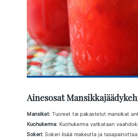
Ainesosat Mansikkajäädykehi
Mansikat
: Tuoreet tai pakastetut mansikat ant
Kuohukerma
: Kuohukerma vatkataan vaahdoks
Sokeri
: Sokeri lisää makeutta ja tasapainott