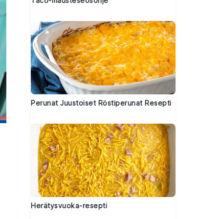
Taco-mausteseosohje
Perunat Juustoiset Röstiperunat Resepti
Herätysvuoka-resepti