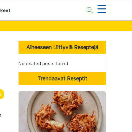
☰
kkeet
Primary
Sidebar
Aiheeseen Liittyviä Reseptejä
No related posts found
Trendaavat Reseptit
n
n.