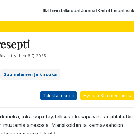
Illallinen
Jälkiruoat
Juomat
Keitot
Leipä
Lisu
esepti
äivitetty:
heinä 7, 2025
Suomalainen Jälkiruoka
Tulosta resepti
Hyppää Kommentoimaa
ruoka, joka sopii täydellisesti kesäpäiviin tai juhlahetkii
ain muutamia ainesosia. Mansikoiden ja kermavaahdon
a hurmaa varmasti kaikki.