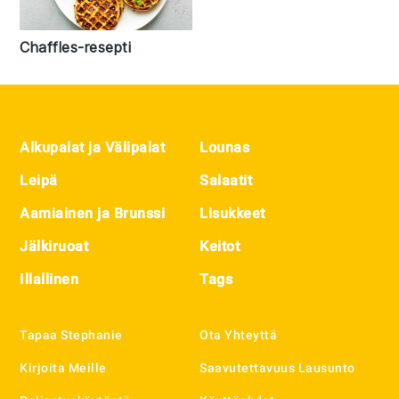
Chaffles-resepti
Footer
Alkupalat ja Välipalat
Lounas
Leipä
Salaatit
Aamiainen ja Brunssi
Lisukkeet
Jälkiruoat
Keitot
Illallinen
Tags
Tapaa Stephanie
Ota Yhteyttä
Kirjoita Meille
Saavutettavuus Lausunto