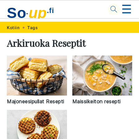
☰
So
up
.fi
-
Skip
Skip
Skip
Skip
Kotiin
Tags
to
to
to
to
Arkiruoka Reseptit
primary
main
primary
footer
navigation
content
sidebar
Majoneesipullat Resepti
Maissikeiton resepti