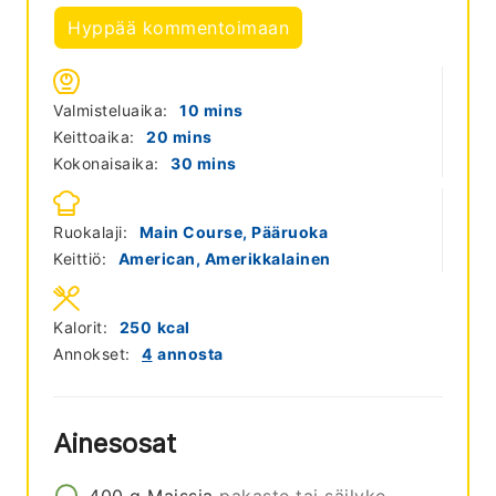
Hyppää kommentoimaan
minutes
Valmisteluaika:
10
mins
minutes
Keittoaika:
20
mins
minutes
Kokonaisaika:
30
mins
Ruokalaji:
Main Course, Pääruoka
Keittiö:
American, Amerikkalainen
Kalorit:
250
kcal
Annokset:
4
annosta
Ainesosat