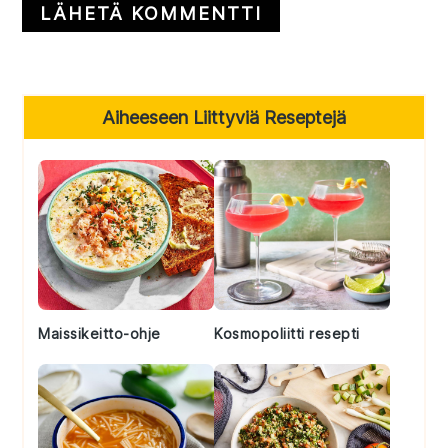
Primary
Aiheeseen Liittyviä Reseptejä
Sidebar
Maissikeitto-ohje
Kosmopoliitti resepti