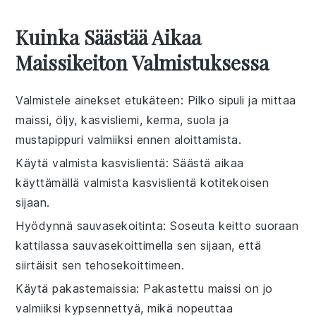
Kuinka Säästää Aikaa
Maissikeiton Valmistuksessa
Valmistele ainekset etukäteen
: Pilko
sipuli
ja mittaa
maissi
,
öljy
,
kasvisliemi
,
kerma
,
suola
ja
mustapippuri
valmiiksi ennen aloittamista.
Käytä valmista kasvislientä
: Säästä aikaa
käyttämällä valmista
kasvislientä
kotitekoisen
sijaan.
Hyödynnä sauvasekoitinta
: Soseuta keitto suoraan
kattilassa
sauvasekoittimella
sen sijaan, että
siirtäisit sen tehosekoittimeen.
Käytä pakastemaissia
: Pakastettu
maissi
on jo
valmiiksi kypsennettyä, mikä nopeuttaa