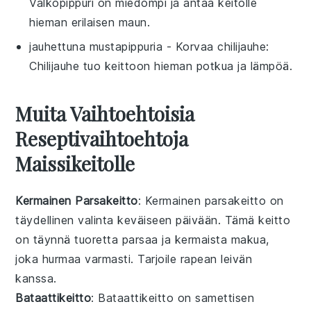
Valkopippuri on miedompi ja antaa keitolle
hieman erilaisen maun.
jauhettuna mustapippuria
- Korvaa
chilijauhe
:
Chilijauhe tuo keittoon hieman potkua ja lämpöä.
Muita Vaihtoehtoisia
Reseptivaihtoehtoja
Maissikeitolle
Kermainen Parsakeitto
: Kermainen parsakeitto on
täydellinen valinta keväiseen päivään. Tämä
keitto
on täynnä tuoretta parsaa ja kermaista makua,
joka hurmaa varmasti. Tarjoile rapean leivän
kanssa.
Bataattikeitto
: Bataattikeitto on samettisen