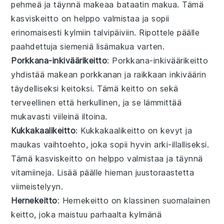
pehmeä ja täynnä makeaa bataatin makua. Tämä
kasviskeitto
on helppo valmistaa ja sopii
erinomaisesti kylmiin talvipäiviin. Ripottele päälle
paahdettuja siemeniä lisämakua varten.
Porkkana-inkiväärikeitto
: Porkkana-inkiväärikeitto
yhdistää makean porkkanan ja raikkaan inkiväärin
täydelliseksi
keitoksi
. Tämä keitto on sekä
terveellinen että herkullinen, ja se lämmittää
mukavasti viileinä iltoina.
Kukkakaalikeitto
: Kukkakaalikeitto on kevyt ja
maukas vaihtoehto, joka sopii hyvin arki-illalliseksi.
Tämä
kasviskeitto
on helppo valmistaa ja täynnä
vitamiineja. Lisää päälle hieman juustoraastetta
viimeistelyyn.
Hernekeitto
: Hernekeitto on klassinen suomalainen
keitto
, joka maistuu parhaalta kylmänä