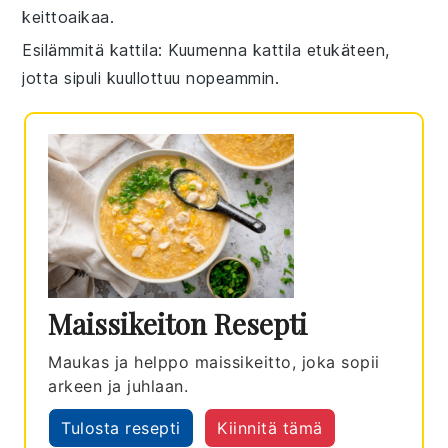
keittoaikaa.
Esilämmitä kattila
: Kuumenna kattila etukäteen,
jotta
sipuli
kuullottuu nopeammin.
Maissikeiton Resepti
Maukas ja helppo maissikeitto, joka sopii
arkeen ja juhlaan.
Tulosta resepti
Kiinnitä tämä