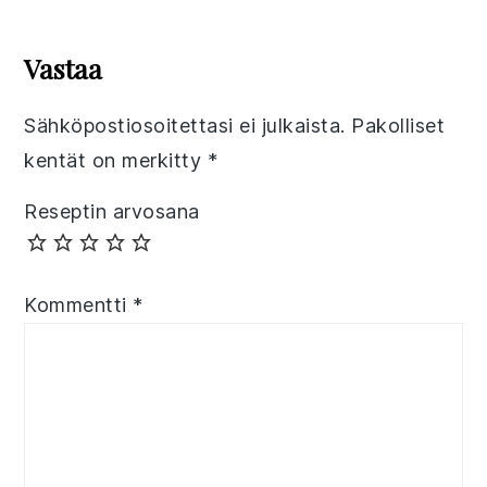
Reader
Interactions
Vastaa
Sähköpostiosoitettasi ei julkaista.
Pakolliset
kentät on merkitty
*
Reseptin arvosana
Kommentti
*