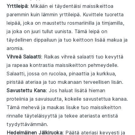
Yrttileipä
: Mikään ei täydentäisi
maissikeitto
a
paremmin kuin lämmin
yrttileipä
. Kuvittele tuoretta
leipää, joka on maustettu
rosmariinilla
ja
timjamilla
,
ja joka on juuri tullut uunista. Tämä leipä on
täydellinen dippailuun ja tuo keittoon lisää makua ja
aromia.
Vihreä Salaatti
: Raikas
vihreä salaatti
tuo kevyttä
ja rapeaa kontrastia
maissikeitto
n pehmeydelle.
Salaatti, jossa on
rucolaa
,
pinaattia
ja
kurkkua
,
piristää ateriaa ja tuo mukanaan terveellisen lisän.
Savustettu Kana
: Jos haluat lisätä hieman
proteiinia ja savuisuutta, kokeile
savustettua kanaa
.
Tämä mehevä ja maukas lisuke tuo
maissikeitto
n
rinnalle täyteläisyyttä ja tekee ateriasta entistä
tyydyttävämmän.
Hedelmäinen Jälkiruoka
: Päätä ateriasi kevyesti ja