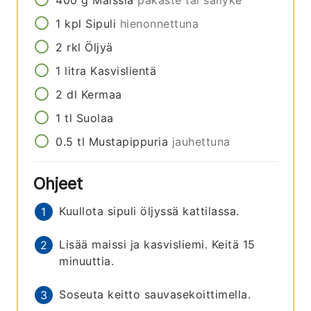
400
g
Maissia
pakaste tai säilyke
1
kpl
Sipuli
hienonnettuna
2
rkl
Öljyä
1
litra
Kasvislientä
2
dl
Kermaa
1
tl
Suolaa
0.5
tl
Mustapippuria
jauhettuna
Ohjeet
Kuullota sipuli öljyssä kattilassa.
Lisää maissi ja kasvisliemi. Keitä 15
minuuttia.
Soseuta keitto sauvasekoittimella.