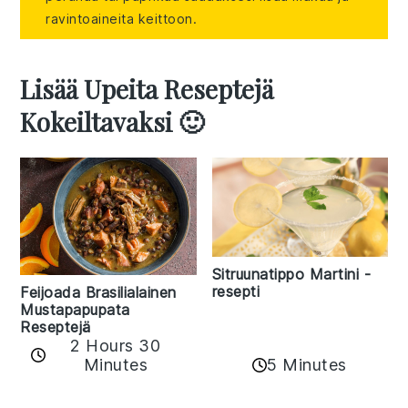
ravintoaineita keittoon.
Lisää Upeita Reseptejä
Kokeiltavaksi 🙂
Sitruunatippo Martini -
resepti
Feijoada Brasilialainen
Mustapapupata
Reseptejä
2 Hours 30
Minutes
5 Minutes