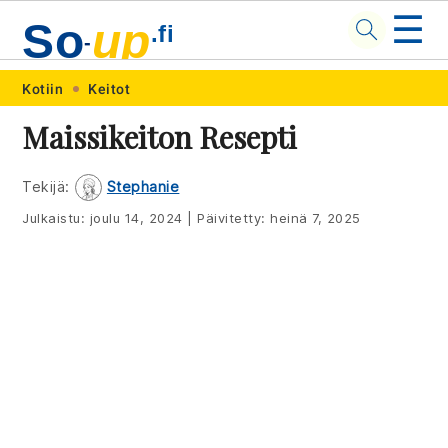
☰
So
up
.fi
-
Skip
Skip
Skip
Skip
Kotiin
Keitot
to
to
to
to
Maissikeiton Resepti
primary
main
primary
footer
navigation
content
sidebar
Tekijä:
Stephanie
Julkaistu:
joulu 14, 2024
|
Päivitetty:
heinä 7, 2025