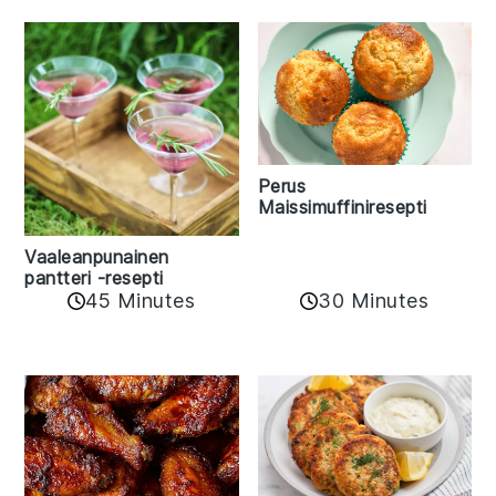
Perus
Maissimuffiniresepti
Vaaleanpunainen
pantteri -resepti
45 Minutes
30 Minutes