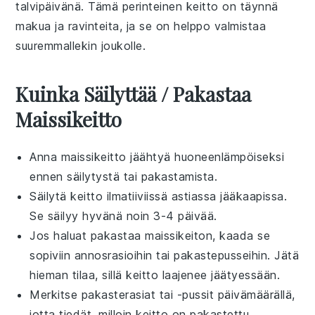
talvipäivänä. Tämä perinteinen keitto on täynnä
makua ja ravinteita, ja se on helppo valmistaa
suuremmallekin joukolle.
Kuinka Säilyttää / Pakastaa
Maissikeitto
Anna
maissikeitto
jäähtyä huoneenlämpöiseksi
ennen säilytystä tai pakastamista.
Säilytä
keitto
ilmatiiviissä astiassa jääkaapissa.
Se säilyy hyvänä noin 3-4 päivää.
Jos haluat pakastaa
maissikeiton
, kaada se
sopiviin annosrasioihin tai pakastepusseihin. Jätä
hieman tilaa, sillä keitto laajenee jäätyessään.
Merkitse pakasterasiat tai -pussit päivämäärällä,
jotta tiedät, milloin keitto on pakastettu.