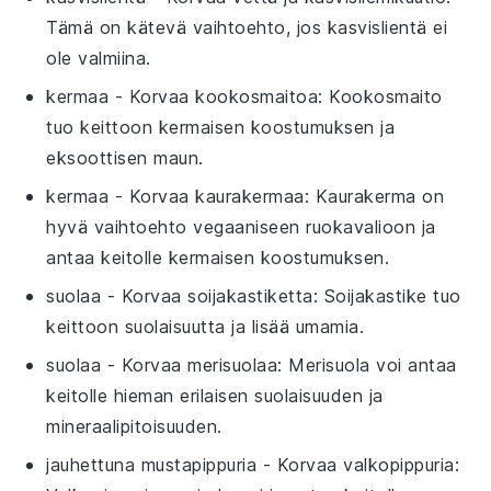
Tämä on kätevä vaihtoehto, jos kasvislientä ei
ole valmiina.
kermaa
- Korvaa
kookosmaitoa
: Kookosmaito
tuo keittoon kermaisen koostumuksen ja
eksoottisen maun.
kermaa
- Korvaa
kaurakermaa
: Kaurakerma on
hyvä vaihtoehto vegaaniseen ruokavalioon ja
antaa keitolle kermaisen koostumuksen.
suolaa
- Korvaa
soijakastiketta
: Soijakastike tuo
keittoon suolaisuutta ja lisää umamia.
suolaa
- Korvaa
merisuolaa
: Merisuola voi antaa
keitolle hieman erilaisen suolaisuuden ja
mineraalipitoisuuden.
jauhettuna mustapippuria
- Korvaa
valkopippuria
: