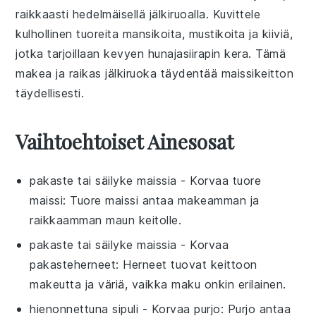
raikkaasti
hedelmäisellä jälkiruoalla
. Kuvittele
kulhollinen tuoreita
mansikoita
,
mustikoita
ja
kiiviä
,
jotka tarjoillaan kevyen
hunajasiirapin
kera. Tämä
makea ja raikas jälkiruoka täydentää
maissikeitto
n
täydellisesti.
Vaihtoehtoiset Ainesosat
pakaste tai säilyke maissia
- Korvaa
tuore
maissi
: Tuore maissi antaa makeamman ja
raikkaamman maun keitolle.
pakaste tai säilyke maissia
- Korvaa
pakasteherneet
: Herneet tuovat keittoon
makeutta ja väriä, vaikka maku onkin erilainen.
hienonnettuna sipuli
- Korvaa
purjo
: Purjo antaa