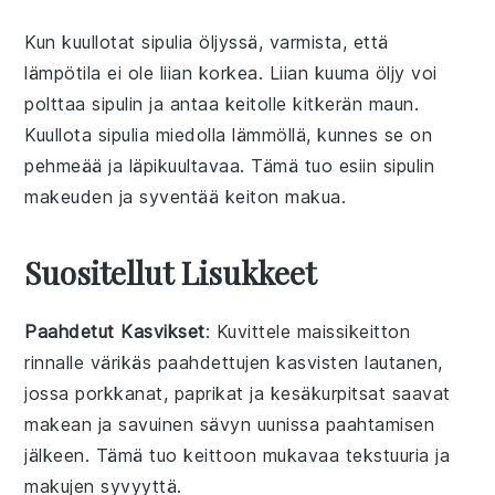
Kun kuullotat
sipulia
öljyssä
, varmista, että
lämpötila ei ole liian korkea. Liian kuuma öljy voi
polttaa sipulin ja antaa keitolle kitkerän maun.
Kuullota sipulia miedolla lämmöllä, kunnes se on
pehmeää ja läpikuultavaa. Tämä tuo esiin sipulin
makeuden ja syventää keiton makua.
Suositellut Lisukkeet
Paahdetut Kasvikset
: Kuvittele
maissikeitto
n
rinnalle värikäs
paahdettujen kasvisten
lautanen,
jossa
porkkanat
,
paprikat
ja
kesäkurpitsat
saavat
makean ja savuinen sävyn uunissa paahtamisen
jälkeen. Tämä tuo keittoon mukavaa tekstuuria ja
makujen syvyyttä.