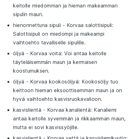
keitolle miedomman ja hieman makeamman
sipulin maun.
hienonnettuna sipuli
- Korvaa
salottisipuli
:
Salottisipuli on miedompi ja makeampi
vaihtoehto tavalliselle sipulille.
öljyä
- Korvaa
voita
: Voi antaa keitolle
täyteläisemmän maun ja kermaisen
koostumuksen.
öljyä
- Korvaa
kookosöljyä
: Kookosöljy tuo
keittoon hieman eksoottisemman maun ja on
hyvä vaihtoehto kasvisruokavalioon.
kasvislientä
- Korvaa
kanalientä
: Kanaliemi
antaa keitolle syvemmän ja rikkaamman maun,
mutta ei sovi kasvissyöjille.
kasvislientä
- Korvaa
vettä ja kasvisliemikuutio
: