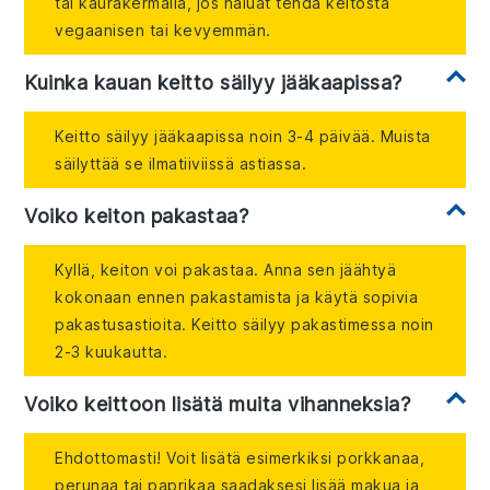
tai kaurakermalla, jos haluat tehdä keitosta
vegaanisen tai kevyemmän.
Kuinka kauan keitto säilyy jääkaapissa?
Keitto säilyy jääkaapissa noin 3-4 päivää. Muista
säilyttää se ilmatiiviissä astiassa.
Voiko keiton pakastaa?
Kyllä, keiton voi pakastaa. Anna sen jäähtyä
kokonaan ennen pakastamista ja käytä sopivia
pakastusastioita. Keitto säilyy pakastimessa noin
2-3 kuukautta.
Voiko keittoon lisätä muita vihanneksia?
Ehdottomasti! Voit lisätä esimerkiksi porkkanaa,
perunaa tai paprikaa saadaksesi lisää makua ja