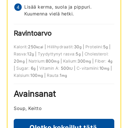
Lisää kerma, suola ja pippuri.
Kuumenna vielä hetki.
Ravintoarvo
Kalorit:
250
|
Hiilihydraatit:
30
|
Proteiini:
5
|
kcal
g
g
Rasva:
12
|
Tyydyttynyt rasva:
5
|
Cholesterol:
g
g
20
|
Natrium:
800
|
Kalium:
300
|
Fiber:
4
mg
mg
mg
g
|
Sugar:
6
|
Vitamin A:
500
|
C-vitamiini:
10
|
g
IU
mg
Kalsium:
100
|
Rauta:
1
mg
mg
Avainsanat
Soup, Keitto
Oletko kokeillut tätä