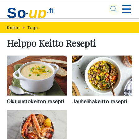
☰
So
up
.fi
-
Skip
Skip
Skip
Skip
Kotiin
Tags
to
to
to
to
Helppo Keitto Resepti
primary
main
primary
footer
navigation
content
sidebar
Olutjuustokeiton resepti
Jauhelihakeitto resepti