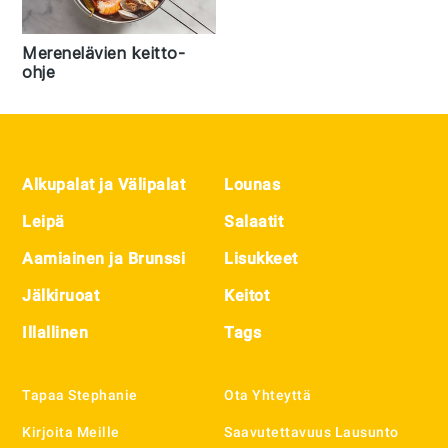
Merenelävien keitto-
ohje
Footer
Alkupalat ja Välipalat
Lounas
Leipä
Salaatit
Aamiainen ja Brunssi
Lisukkeet
Jälkiruoat
Keitot
Illallinen
Tags
Tapaa Stephanie
Ota Yhteyttä
Kirjoita Meille
Saavutettavuus Lausunto