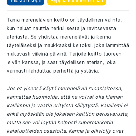
Tulosta resepti
Hyppää Kommentoimaan
Tämä merenelävien keitto on täydellinen valinta,
kun haluat nauttia herkullisesta ja ravitsevasta
ateriasta. Se yhdistää merenelävät ja kerma
täyteläiseksi ja maukkaaksi keitoksi, joka lämmittää
mukavasti viileinä päivinä. Tarjoile keitto tuoreen
leivän kanssa, ja saat täydellisen aterian, joka
varmasti ilahduttaa perhettä ja ystäviä.
Jos et yleensä käytä mereneläviä ruoanlaitossa,
kannattaa huomioida, että ne voivat olla hieman
kalliimpia ja vaatia erityistä säilytystä. Kalaliemi ei
ehkä myöskään ole jokaisen keittiön perusvaruste,
mutta sen voi löytää helposti supermarketin
kalatuotteiden osastolta. Kerma ja oliiviöljy ovat