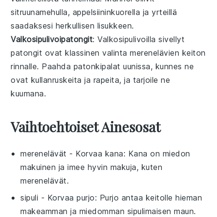
sitruunamehulla
,
appelsiininkuorella
ja
yrteillä
saadaksesi herkullisen lisukkeen.
Valkosipulivoipatongit
: Valkosipulivoilla sivellyt
patongit
ovat klassinen valinta
merenelävien keiton
rinnalle. Paahda
patonkipalat
uunissa, kunnes ne
ovat kullanruskeita ja rapeita, ja tarjoile ne
kuumana.
Vaihtoehtoiset Ainesosat
merenelävät
- Korvaa
kana
: Kana on miedon
makuinen ja imee hyvin makuja, kuten
merenelävät.
sipuli
- Korvaa
purjo
: Purjo antaa keitolle hieman
makeamman ja miedomman sipulimaisen maun.