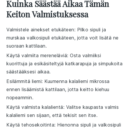
Kuinka Säästää Aikaa Tämän
Keiton Valmistuksessa
Valmistele ainekset etukäteen
: Pilko
sipuli
ja
murskaa
valkosipuli
etukäteen, jotta voit lisätä ne
suoraan kattilaan.
Käytä valmiita mereneläviä
: Osta valmiiksi
kuorittuja ja esikäsiteltyjä
katkarapuja
ja
simpukoita
säästääksesi aikaa.
Esilämmitä liemi
: Kuumenna
kalaliemi
mikrossa
ennen lisäämistä kattilaan, jotta keitto kiehuu
nopeammin.
Käytä valmista kalalientä
: Valitse kaupasta valmis
kalaliemi
sen sijaan, että tekisit sen itse.
Käytä tehosekoitinta
: Hienonna
sipuli
ja
valkosipuli