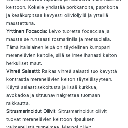
keittoon
. Kokeile yhdistää
porkkanoita
,
paprikoita
ja
kesäkurpitsaa
kevyesti
oliiviöljyllä
ja
yrteillä
maustettuna.
Yrttinen Focaccia
: Leivo tuoretta
focacciaa
ja
mausta se runsaasti
rosmariinilla
ja
merisuolalla
.
Tämä
italialainen leipä
on täydellinen kumppani
merenelävien keitolle
, sillä se imee ihanasti keiton
herkulliset maut.
Vihreä Salaatti
: Raikas
vihreä salaatti
tuo kevyttä
kontrastia
merenelävien keiton
täyteläisyyteen.
Käytä
salaattisekoitusta
ja lisää
kurkkua
,
avokadoa
ja
sitruunavinaigrettea
tuomaan
raikkautta.
Sitrusmarinoidut Oliivit
: Sitrusmarinoidut
oliivit
tuovat
merenelävien keittoon
ripauksen
välimerellistä tunnelmaa. Marinoi
oliivit