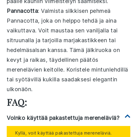
päälle kauniin viimeistelyn saamiseksi.
Pannacotta
: Valmista silkkisen pehmeä
Pannacotta
, joka on helppo tehdä ja aina
vaikuttava. Voit maustaa sen vaniljalla tai
sitruunalla ja tarjoilla marjakastikkeen tai
hedelmäsalsan kanssa. Tämä jälkiruoka on
kevyt ja raikas, täydellinen päätös
merenelävien keitolle. Koristele mintunlehdillä
tai syötävillä kukilla saadaksesi elegantin
ulkonäön.
FAQ:
Voinko käyttää pakastettuja mereneläviä?
Kyllä, voit käyttää pakastettuja mereneläviä.