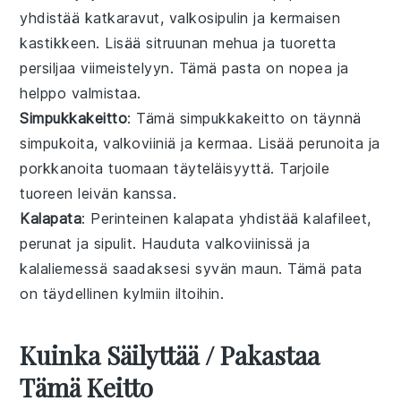
yhdistää
katkaravut
,
valkosipulin
ja
kermaisen
kastikkeen
. Lisää
sitruunan mehua
ja
tuoretta
persiljaa
viimeistelyyn. Tämä
pasta
on nopea ja
helppo valmistaa.
Simpukkakeitto
: Tämä
simpukkakeitto
on täynnä
simpukoita
,
valkoviiniä
ja
kermaa
. Lisää
perunoita
ja
porkkanoita
tuomaan täyteläisyyttä. Tarjoile
tuoreen leivän
kanssa.
Kalapata
: Perinteinen
kalapata
yhdistää
kalafileet
,
perunat
ja
sipulit
. Hauduta
valkoviinissä
ja
kalaliemessä
saadaksesi syvän maun. Tämä
pata
on täydellinen kylmiin iltoihin.
Kuinka Säilyttää / Pakastaa
Tämä Keitto