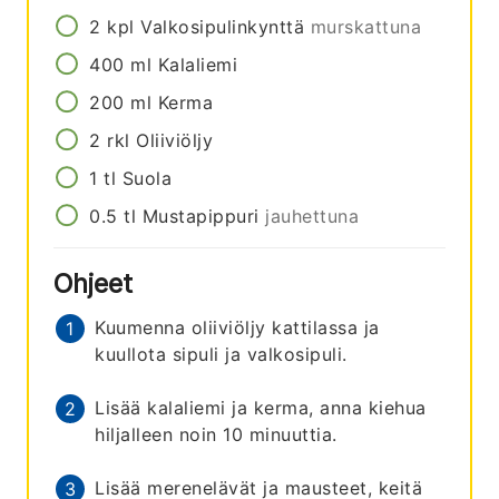
2
kpl
Valkosipulinkynttä
murskattuna
400
ml
Kalaliemi
200
ml
Kerma
2
rkl
Oliiviöljy
1
tl
Suola
0.5
tl
Mustapippuri
jauhettuna
Ohjeet
Kuumenna oliiviöljy kattilassa ja
kuullota sipuli ja valkosipuli.
Lisää kalaliemi ja kerma, anna kiehua
hiljalleen noin 10 minuuttia.
Lisää merenelävät ja mausteet, keitä