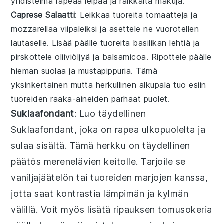
yhdistelmä rapeaa leipää ja raikkaita makuja.
Caprese Salaatti
: Leikkaa tuoreita
tomaatteja
ja
mozzarellaa
viipaleiksi ja asettele ne vuorotellen
lautaselle. Lisää päälle tuoreita
basilikan
lehtiä ja
pirskottele
oliiviöljyä
ja
balsamicoa
. Ripottele päälle
hieman
suolaa
ja
mustapippuria
. Tämä
yksinkertainen mutta herkullinen alkupala tuo esiin
tuoreiden raaka-aineiden parhaat puolet.
Suklaafondant
: Luo täydellinen
Suklaafondant
, joka on rapea ulkopuolelta ja
sulaa sisältä. Tämä herkku on täydellinen
päätös merenelävien keitolle. Tarjoile se
vaniljajäätelön tai tuoreiden marjojen kanssa,
jotta saat kontrastia lämpimän ja kylmän
välillä. Voit myös lisätä ripauksen tomusokeria