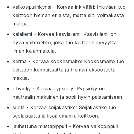
valkosipulinkynsi
- Korvaa
inkivääri
: Inkivääri tuo
keittoon hieman erilaista, mutta silti voimakasta
makua.
kalaliemi
- Korvaa
kasvisliemi
: Kasvisliemi on
hyvä vaihtoehto, joka tuo keittoon syvyyttä
ilman kalanmakuja.
kerma
- Korvaa
kookosmaito
: Kookosmaito tuo
keittoon kermaisuutta ja hieman eksoottista
makua.
oliiviöljy
- Korvaa
rypsiöljy
: Rypsiöljy on
neutraalin makuinen ja sopii hyvin paistamiseen.
suola
- Korvaa
soijakastike
: Soijakastike tuo
suolaisuutta ja lisää umamia keittoon.
jauhettuna mustapippuri
- Korvaa
valkopippuri
: