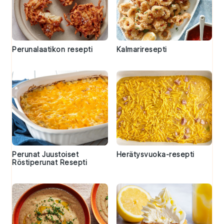
Perunalaatikon resepti
Kalmariresepti
Perunat Juustoiset
Herätysvuoka-resepti
Röstiperunat Resepti