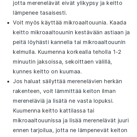
jotta
merenelävät
eivät ylikypsy ja keitto
lämpenee tasaisesti.
Voit myös käyttää mikroaaltouunia. Kaada
keitto mikroaaltouunin kestävään astiaan ja
peitä löyhästi kannella tai mikroaaltouunin
kelmulla. Kuumenna korkealla teholla 1-2
minuutin jaksoissa, sekoittaen välillä,
kunnes keitto on kuumaa.
Jos haluat säilyttää
merenelävien
herkän
rakenteen, voit lämmittää keiton ilman
mereneläviä
ja lisätä ne vasta lopuksi.
Kuumenna keitto kattilassa tai
mikroaaltouunissa ja lisää
merenelävät
juuri
ennen tarjoilua, jotta ne lämpenevät keiton