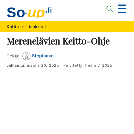
☰
So
up
.fi
-
Skip
Skip
Skip
Skip
Kotiin
Lisukkeet
to
to
to
to
Merenelävien Keitto-Ohje
primary
main
primary
footer
navigation
content
sidebar
Tekijä:
Stephanie
Julkaistu:
maalis 20, 2025
|
Päivitetty:
heinä 7, 2025