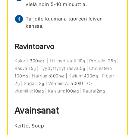
vielä noin 5-10 minuuttia.
Tarjoile kuumana tuoreen leivän
kanssa.
Ravintoarvo
Kalorit:
300
|
Hiilihydraatit:
10
|
Proteiini:
25
|
kcal
g
g
Rasva:
15
|
Tyydyttynyt rasva:
5
|
Cholesterol:
g
g
100
|
Natrium:
800
|
Kalium:
400
|
Fiber:
mg
mg
mg
2
|
Sugar:
3
|
Vitamin A:
500
|
C-
g
g
IU
vitamiini:
10
|
Kalsium:
100
|
Rauta:
2
mg
mg
mg
Avainsanat
Keitto, Soup