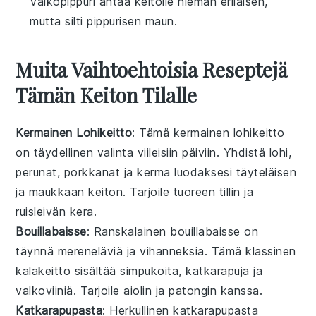
Valkopippuri antaa keitolle hieman erilaisen,
mutta silti pippurisen maun.
Muita Vaihtoehtoisia Reseptejä
Tämän Keiton Tilalle
Kermainen Lohikeitto
: Tämä
kermainen lohikeitto
on täydellinen valinta viileisiin päiviin. Yhdistä
lohi
,
perunat
,
porkkanat
ja
kerma
luodaksesi täyteläisen
ja maukkaan keiton. Tarjoile tuoreen
tillin
ja
ruisleivän
kera.
Bouillabaisse
: Ranskalainen
bouillabaisse
on
täynnä
mereneläviä
ja
vihanneksia
. Tämä klassinen
kalakeitto
sisältää
simpukoita
,
katkarapuja
ja
valkoviiniä
. Tarjoile
aiolin
ja
patongin
kanssa.
Katkarapupasta
: Herkullinen
katkarapupasta