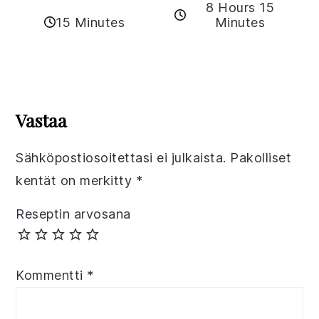
8 Hours 15
15 Minutes
Minutes
Reader
Interactions
Vastaa
Sähköpostiosoitettasi ei julkaista.
Pakolliset
kentät on merkitty
*
Reseptin arvosana
Kommentti
*