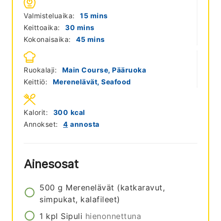
minutes
Valmisteluaika:
15
mins
minutes
Keittoaika:
30
mins
minutes
Kokonaisaika:
45
mins
Ruokalaji:
Main Course, Pääruoka
Keittiö:
Merenelävät, Seafood
Kalorit:
300
kcal
Annokset:
4
annosta
Ainesosat
500
g
Merenelävät (katkaravut,
simpukat, kalafileet)
1
kpl
Sipuli
hienonnettuna