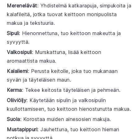
Merenelävät
: Yhdistelmä katkarapuja, simpukoita ja
kalafileitä, jotka tuovat keittoon monipuolista
makua ja tekstuuria.
Sipuli
: Hienonnettuna, tuo keittoon makeutta ja
syvyyttä.
Valkosipuli
: Murskattuna, lisää keittoon
aromaattista makua.
Kalaliemi
: Perusta keitolle, joka tuo mukanaan
syvän ja täyteläisen maun.
Kerma
: Tekee keitosta täyteläisen ja pehmeän.
Oliiviöljy
: Käytetään sipulin ja valkosipulin
kuullottamiseen, tuo keittoon hienostunutta makua.
Suola
: Korostaa muiden ainesosien makuja.
Mustapippuri
: Jauhettuna, tuo keittoon hieman
potkua ja syvyyttä.