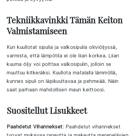
Tekniikkavinkki Tämän Keiton
Valmistamiseen
Kun kuullotat
sipuli
a ja
valkosipuli
a
oliiviöljy
ssä,
varmista, että lämpötila ei ole liian korkea. Liian
kuuma öljy voi polttaa
valkosipuli
n, jolloin se
muuttuu kitkeräksi. Kuullota matalalla lämmöllä,
kunnes
sipuli
on läpikuultavaa ja pehmeää. Näin
saat parhaan mahdollisen maun keittoosi.
Suositellut Lisukkeet
Paahdetut Vihannekset
: Paahdetut
vihannekset
tuovat mukavaa rapeutta ja makeutta
merenelävien