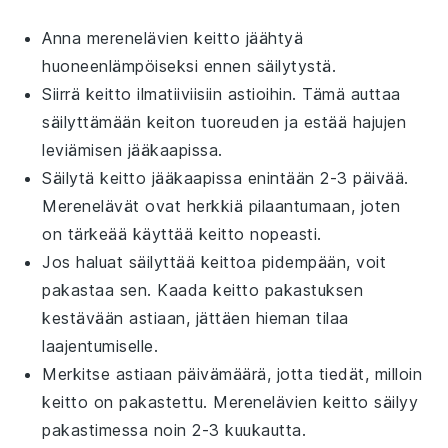
Anna
merenelävien keitto
jäähtyä
huoneenlämpöiseksi ennen säilytystä.
Siirrä keitto ilmatiiviisiin astioihin. Tämä auttaa
säilyttämään
keiton
tuoreuden ja estää hajujen
leviämisen jääkaapissa.
Säilytä keitto jääkaapissa enintään 2-3 päivää.
Merenelävät
ovat herkkiä pilaantumaan, joten
on tärkeää käyttää keitto nopeasti.
Jos haluat säilyttää keittoa pidempään, voit
pakastaa sen. Kaada keitto pakastuksen
kestävään astiaan, jättäen hieman tilaa
laajentumiselle.
Merkitse astiaan päivämäärä, jotta tiedät, milloin
keitto on pakastettu.
Merenelävien keitto
säilyy
pakastimessa noin 2-3 kuukautta.