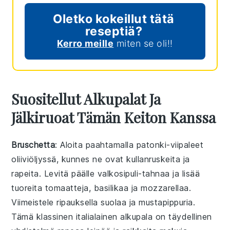
Oletko kokeillut tätä
reseptiä?
Kerro meille
miten se oli!!
Suositellut Alkupalat Ja
Jälkiruoat Tämän Keiton Kanssa
Bruschetta
: Aloita paahtamalla
patonki
-viipaleet
oliiviöljy
ssä, kunnes ne ovat kullanruskeita ja
rapeita. Levitä päälle
valkosipuli
-tahnaa ja lisää
tuoreita
tomaatteja
,
basilikaa
ja
mozzarellaa
.
Viimeistele ripauksella
suolaa
ja
mustapippuria
.
Tämä klassinen italialainen alkupala on täydellinen