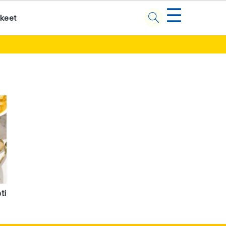
☰
kkeet
ti