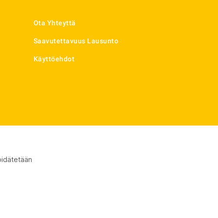
Ota Yhteyttä
Saavutettavuus Lausunto
Käyttöehdot
pidätetään