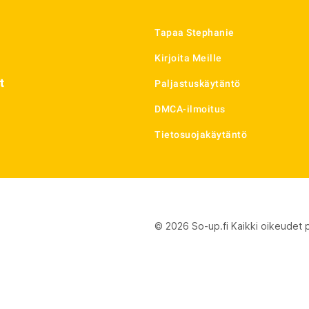
Tapaa Stephanie
Kirjoita Meille
t
Paljastuskäytäntö
DMCA-ilmoitus
Tietosuojakäytäntö
© 2026 So-up.fi Kaikki oikeudet 