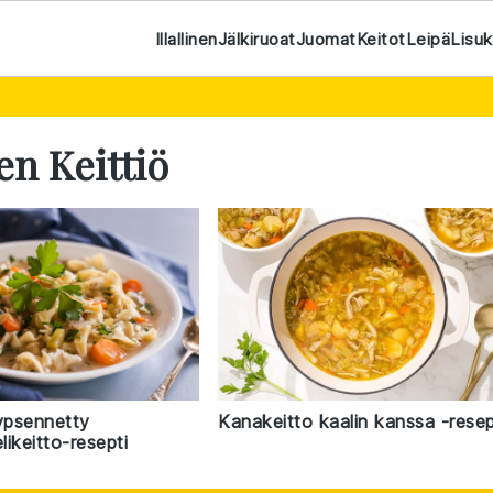
Illallinen
Jälkiruoat
Juomat
Keitot
Leipä
Lisu
n Keittiö
kypsennetty
Kanakeitto kaalin kanssa -resep
ikeitto-resepti