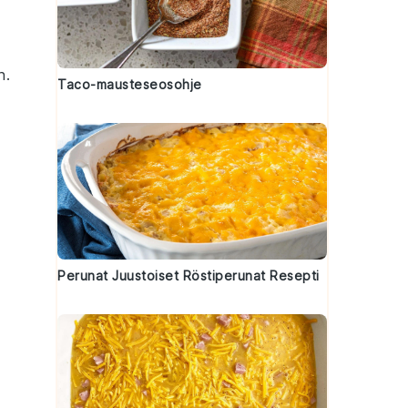
n.
Taco-mausteseosohje
Perunat Juustoiset Röstiperunat Resepti