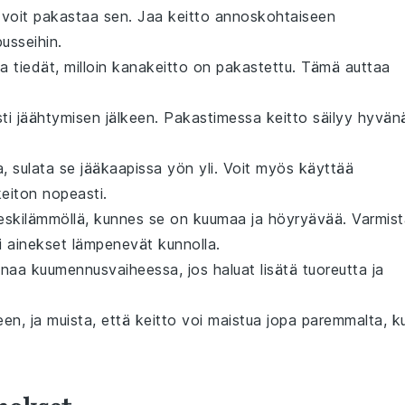
voit pakastaa sen. Jaa keitto annoskohtaiseen
usseihin.
a tiedät, milloin
kanakeitto
on pakastettu. Tämä auttaa
i jäähtymisen jälkeen. Pakastimessa keitto säilyy hyvän
a, sulata se jääkaapissa yön yli. Voit myös käyttää
keiton nopeasti.
eskilämmöllä, kunnes se on kuumaa ja höyryävää. Varmist
ki ainekset lämpenevät kunnolla.
anaa
kuumennusvaiheessa, jos haluat lisätä tuoreutta ja
en, ja muista, että keitto voi maistua jopa paremmalta, k