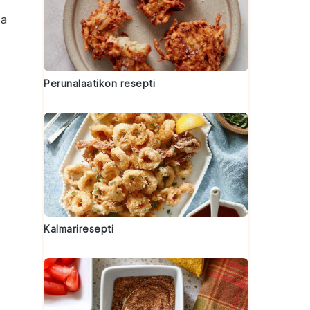
ja
Perunalaatikon resepti
Kalmariresepti