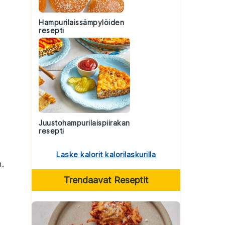
Hampurilaissämpylöiden
resepti
Juustohampurilaispiirakan
resepti
Laske kalorit kalorilaskurilla
n.
Trendaavat Reseptit