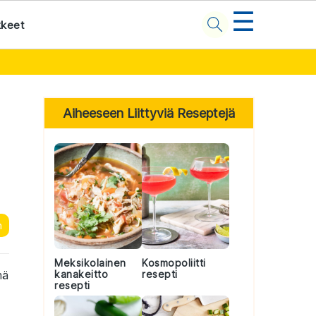
☰
kkeet
Primary
Sidebar
Aiheeseen Liittyviä Reseptejä
n
Meksikolainen
Kosmopoliitti
mä
kanakeitto
resepti
resepti