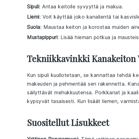
Sipuli
: Antaa keitolle syvyyttä ja makua.
Liemi
: Voit käyttää joko kanalientä tai kasvisl
Suola
: Maustaa keiton ja korostaa muiden ain
Mustapippuri
: Lisää hieman potkua ja mausteis
Tekniikkavinkki Kanakeiton
Kun
sipuli
kuullotetaan, se kannattaa tehdä kesk
makeuden ja pehmentää sen rakennetta.
Kana
säilyttävät mehukkuutensa.
Porkkanat
ja
kaali
kypsyvät tasaisesti. Kun lisäät
liemen
, varmis
Suositellut Lisukkeet