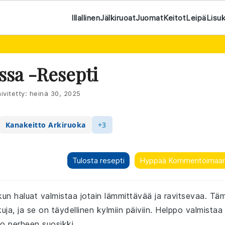
Illallinen
Jälkiruoat
Juomat
Keitot
Leipä
Lisu
ssa -resepti
ivitetty:
heinä 30, 2025
Kanakeitto Arkiruoka
+3
Tulosta resepti
Hyppää Kommentoimaa
kun haluat valmistaa jotain lämmittävää ja ravitsevaa. Tä
uja, ja se on täydellinen kylmiin päiviin. Helppo valmistaa
o perheen suosikki.