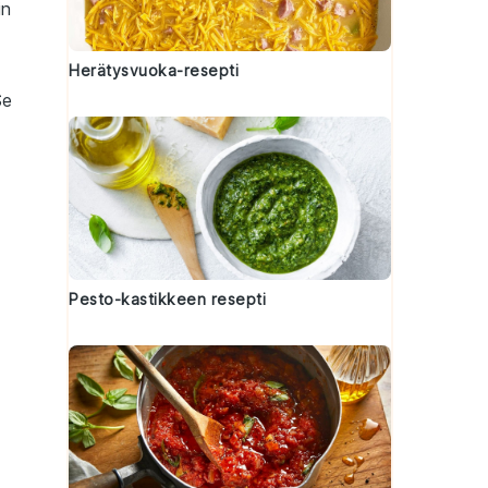
in
Herätysvuoka-resepti
Se
Pesto-kastikkeen resepti