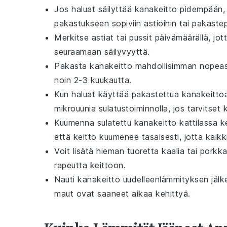
Jos haluat säilyttää
kanakeitto
pidempään, 
pakastukseen sopiviin astioihin tai pakastep
Merkitse astiat tai pussit päivämäärällä, jott
seuraamaan säilyvyyttä.
Pakasta
kanakeitto
mahdollisimman nopeast
noin 2-3 kuukautta.
Kun haluat käyttää pakastettua
kanakeitto
mikrouunia sulatustoiminnolla, jos tarvitset 
Kuumenna sulatettu
kanakeitto
kattilassa k
että keitto kuumenee tasaisesti, jotta kaik
Voit lisätä hieman tuoretta
kaalia
tai
porkk
rapeutta keittoon.
Nauti
kanakeitto
uudelleenlämmityksen jälke
maut ovat saaneet aikaa kehittyä.