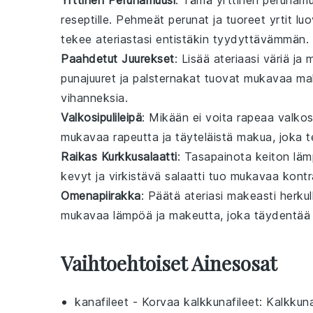
Yrttinen Perunamuusi
: Tämä
yrttinen perunamu
reseptille. Pehmeät perunat ja tuoreet yrtit l
tekee ateriastasi entistäkin tyydyttävämmän.
Paahdetut Juurekset
: Lisää ateriaasi väriä j
punajuuret
ja
palsternakat
tuovat mukavaa make
vihanneksia.
Valkosipulileipä
: Mikään ei voita rapeaa
valkos
mukavaa rapeutta ja täyteläistä makua, joka t
Raikas Kurkkusalaatti
: Tasapainota keiton läm
kevyt ja virkistävä salaatti tuo mukavaa kontr
Omenapiirakka
: Päätä ateriasi makeasti herkul
mukavaa lämpöä ja makeutta, joka täydentää ke
Vaihtoehtoiset Ainesosat
kanafileet
- Korvaa
kalkkunafileet
: Kalkkun