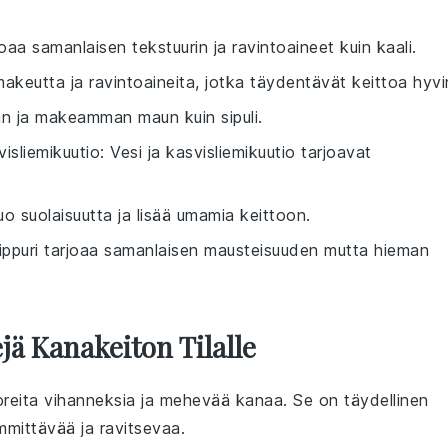
rjoaa samanlaisen tekstuurin ja ravintoaineet kuin kaali.
makeutta ja ravintoaineita, jotka täydentävät keittoa hyvi
n ja makeamman maun kuin sipuli.
visliemikuutio
: Vesi ja kasvisliemikuutio tarjoavat
tuo suolaisuutta ja lisää umamia keittoon.
pippuri tarjoaa samanlaisen mausteisuuden mutta hieman
jä Kanakeiton Tilalle
oreita vihanneksia
ja
mehevää kanaa
. Se on täydellinen
mmittävää ja ravitsevaa.