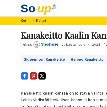
So
up
.fi
-
Skip
Skip
Skip
Skip
Kotiin
Keitot
to
to
to
to
Kanakeitto Kaalin Kan
primary
main
primary
footer
navigation
content
sidebar
Tekijä:
Stephanie
Julkaistu:
joulu 14, 2024
|
Pä
Gluteeniton Kanakeitto
Helppo Kanakeitto
Kanakeitto kaalin kanssa on loistava valinta, 
keitto yhdistää herkullisen kanan ja kaalin mak
ja täynnä makua, tämä keitto on varmasti kok