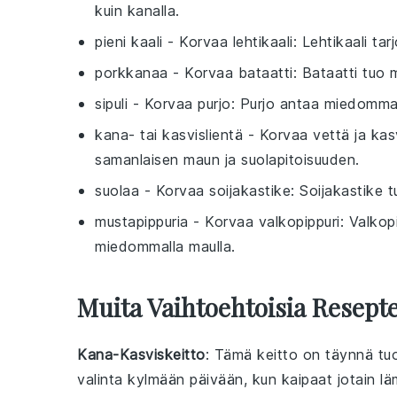
kuin kanalla.
pieni kaali
- Korvaa
lehtikaali
: Lehtikaali ta
porkkanaa
- Korvaa
bataatti
: Bataatti tuo 
sipuli
- Korvaa
purjo
: Purjo antaa miedomma
kana- tai kasvislientä
- Korvaa
vettä ja kas
samanlaisen maun ja suolapitoisuuden.
suolaa
- Korvaa
soijakastike
: Soijakastike 
mustapippuria
- Korvaa
valkopippuri
: Valko
miedommalla maulla.
Muita Vaihtoehtoisia Resepte
Kana-Kasviskeitto
: Tämä
keitto
on täynnä
tu
valinta kylmään päivään, kun kaipaat jotain lä