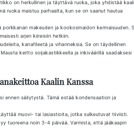
atikko
on herkullinen ja täyttävä ruoka, joka yhdistää
kaal
ä ruoka maistuu parhaalta, kun se on saanut hautua
ää
porkkanan
makeuden ja
kookosmaidon
kermaisuuden. 
isesti arjen kiireisiin hetkiin.
udeleita
,
kanafileetä
ja
vihanneksia
. Se on täydellinen
. Mausta keitto
soijakastikkeella
ja
inkiväärillä
saadaksesi
Kanakeittoa Kaalin Kanssa
i ennen säilytystä. Tämä estää kondensaation ja
 käyttää muovi- tai lasiastioita, jotka sulkeutuvat tiiviisti.
lyy tuoreena noin 3-4 päivää. Varmista, että jääkaapin