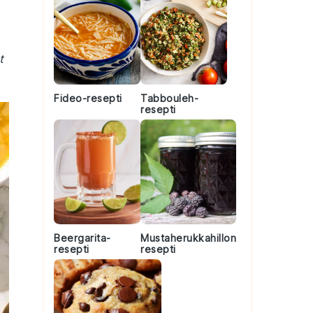
t
Fideo-resepti
Tabbouleh-
resepti
Beergarita-
Mustaherukkahillon
resepti
resepti