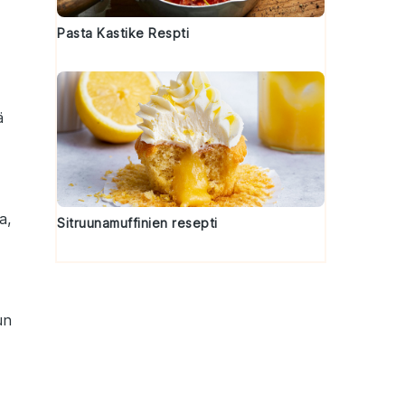
Pasta Kastike Respti
ä
a,
Sitruunamuffinien resepti
un