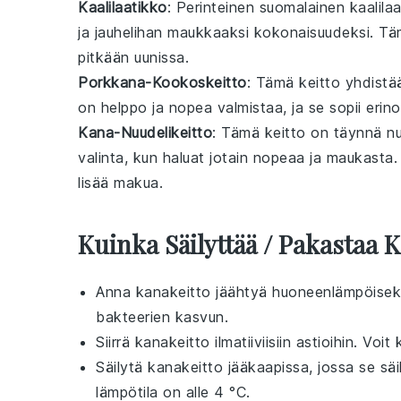
Kaalilaatikko
: Perinteinen suomalainen
kaalila
ja
jauhelihan
maukkaaksi kokonaisuudeksi. Täm
pitkään uunissa.
Porkkana-Kookoskeitto
: Tämä
keitto
yhdist
on helppo ja nopea valmistaa, ja se sopii erinoma
Kana-Nuudelikeitto
: Tämä
keitto
on täynnä
nu
valinta, kun haluat jotain nopeaa ja maukasta
lisää makua.
Kuinka Säilyttää / Pakastaa 
Anna
kanakeitto
jäähtyä huoneenlämpöiseks
bakteerien kasvun.
Siirrä
kanakeitto
ilmatiiviisiin astioihin. Voit
Säilytä
kanakeitto
jääkaapissa, jossa se säi
lämpötila on alle 4 °C.