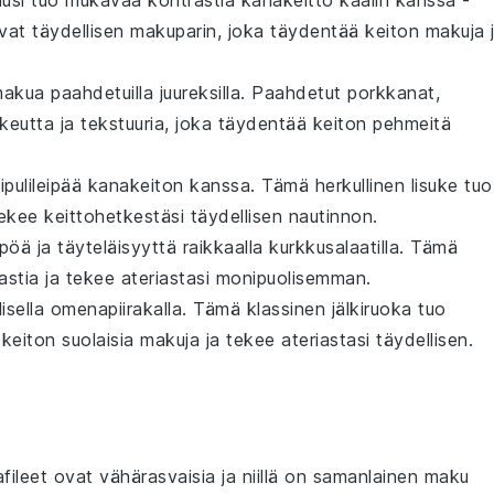
usi
tuo mukavaa kontrastia
kanakeitto kaalin kanssa
-
uovat täydellisen makuparin, joka täydentää keiton makuja 
a makua
paahdetuilla juureksilla
. Paahdetut
porkkanat
,
utta ja tekstuuria, joka täydentää keiton pehmeitä
ipulileipää
kanakeiton
kanssa. Tämä herkullinen lisuke tuo
ekee keittohetkestäsi täydellisen nautinnon.
pöä ja täyteläisyyttä raikkaalla
kurkkusalaatilla
. Tämä
astia ja tekee ateriastasi monipuolisemman.
lisella
omenapiirakalla
. Tämä klassinen
jälkiruoka
tuo
iton suolaisia makuja ja tekee ateriastasi täydellisen.
afileet ovat vähärasvaisia ja niillä on samanlainen maku