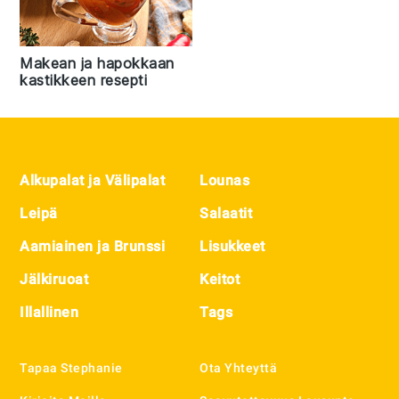
Makean ja hapokkaan
kastikkeen resepti
Footer
Alkupalat ja Välipalat
Lounas
Leipä
Salaatit
Aamiainen ja Brunssi
Lisukkeet
Jälkiruoat
Keitot
Illallinen
Tags
Tapaa Stephanie
Ota Yhteyttä