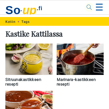
☰
So
up
.fi
-
Skip
Skip
Skip
Skip
Kotiin
Tags
to
to
to
to
Kastike Kattilassa
primary
main
primary
footer
navigation
content
sidebar
Sitruunakastikkeen
Marinara-kastikkeen
resepti
resepti