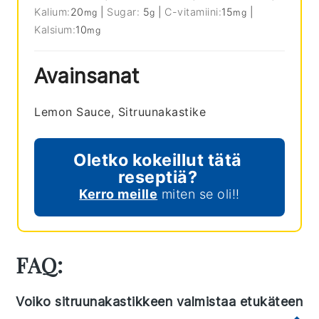
Kalium:
20
|
Sugar:
5
|
C-vitamiini:
15
|
mg
g
mg
Kalsium:
10
mg
Avainsanat
Lemon Sauce, Sitruunakastike
Oletko kokeillut tätä
reseptiä?
Kerro meille
miten se oli!!
FAQ:
Voiko sitruunakastikkeen valmistaa etukäteen