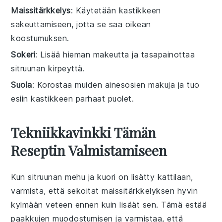
Maissitärkkelys
: Käytetään kastikkeen
sakeuttamiseen, jotta se saa oikean
koostumuksen.
Sokeri
: Lisää hieman makeutta ja tasapainottaa
sitruunan kirpeyttä.
Suola
: Korostaa muiden ainesosien makuja ja tuo
esiin kastikkeen parhaat puolet.
Tekniikkavinkki Tämän
Reseptin Valmistamiseen
Kun
sitruunan
mehu
ja
kuori
on lisätty
kattilaan
,
varmista, että sekoitat
maissitärkkelyksen
hyvin
kylmään
veteen
ennen kuin lisäät sen. Tämä estää
paakkujen muodostumisen ja varmistaa, että