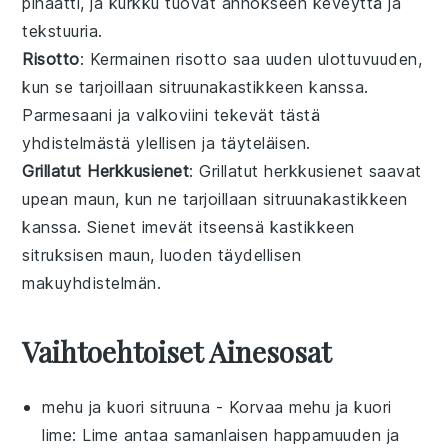
pinaatti
, ja
kurkku
tuovat annokseen keveyttä ja
tekstuuria.
Risotto
: Kermainen
risotto
saa uuden ulottuvuuden,
kun se tarjoillaan sitruunakastikkeen kanssa.
Parmesaani
ja
valkoviini
tekevät tästä
yhdistelmästä ylellisen ja täyteläisen.
Grillatut Herkkusienet
: Grillatut
herkkusienet
saavat
upean maun, kun ne tarjoillaan sitruunakastikkeen
kanssa.
Sienet
imevät itseensä kastikkeen
sitruksisen maun, luoden täydellisen
makuyhdistelmän.
Vaihtoehtoiset Ainesosat
mehu ja kuori sitruuna
- Korvaa
mehu ja kuori
lime
: Lime antaa samanlaisen happamuuden ja