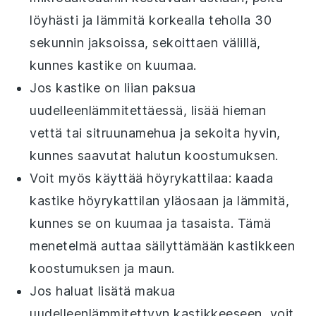
löyhästi ja lämmitä korkealla teholla 30
sekunnin jaksoissa, sekoittaen välillä,
kunnes kastike on kuumaa.
Jos kastike on liian paksua
uudelleenlämmitettäessä, lisää hieman
vettä
tai
sitruunamehua
ja sekoita hyvin,
kunnes saavutat halutun koostumuksen.
Voit myös käyttää
höyrykattilaa
: kaada
kastike höyrykattilan yläosaan ja lämmitä,
kunnes se on kuumaa ja tasaista. Tämä
menetelmä auttaa säilyttämään kastikkeen
koostumuksen ja maun.
Jos haluat lisätä makua
uudelleenlämmitettyyn kastikkeeseen, voit