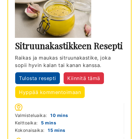
Sitruunakastikkeen Resepti
Raikas ja maukas sitruunakastike, joka
sopii hyvin kalan tai kanan kanssa.
Tulosta resepti
Kiinnitä tämä
Hyppää kommentoimaan
minutes
Valmisteluaika:
10
mins
minutes
Keittoaika:
5
mins
minutes
Kokonaisaika:
15
mins