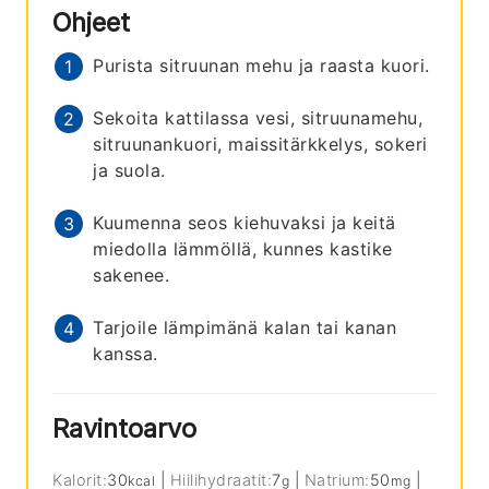
Ohjeet
Purista sitruunan mehu ja raasta kuori.
Sekoita kattilassa vesi, sitruunamehu,
sitruunankuori, maissitärkkelys, sokeri
ja suola.
Kuumenna seos kiehuvaksi ja keitä
miedolla lämmöllä, kunnes kastike
sakenee.
Tarjoile lämpimänä kalan tai kanan
kanssa.
Ravintoarvo
Kalorit:
30
|
Hiilihydraatit:
7
|
Natrium:
50
|
kcal
g
mg