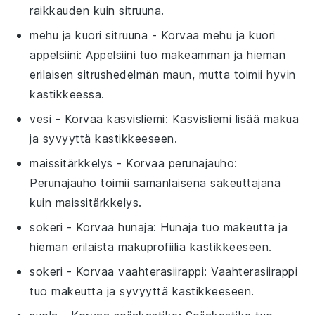
raikkauden kuin sitruuna.
mehu ja kuori sitruuna
- Korvaa
mehu ja kuori
appelsiini
: Appelsiini tuo makeamman ja hieman
erilaisen sitrushedelmän maun, mutta toimii hyvin
kastikkeessa.
vesi
- Korvaa
kasvisliemi
: Kasvisliemi lisää makua
ja syvyyttä kastikkeeseen.
maissitärkkelys
- Korvaa
perunajauho
:
Perunajauho toimii samanlaisena sakeuttajana
kuin maissitärkkelys.
sokeri
- Korvaa
hunaja
: Hunaja tuo makeutta ja
hieman erilaista makuprofiilia kastikkeeseen.
sokeri
- Korvaa
vaahterasiirappi
: Vaahterasiirappi
tuo makeutta ja syvyyttä kastikkeeseen.