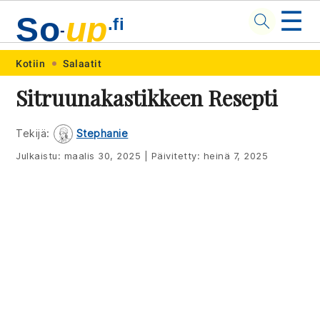
☰
So
up
.fi
-
Skip
Skip
Skip
Skip
Kotiin
Salaatit
to
to
to
to
Sitruunakastikkeen Resepti
primary
main
primary
footer
navigation
content
sidebar
Tekijä:
Stephanie
Julkaistu:
maalis 30, 2025
|
Päivitetty:
heinä 7, 2025