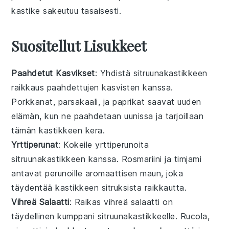
kastike
sakeutuu tasaisesti.
Suositellut Lisukkeet
Paahdetut Kasvikset
: Yhdistä sitruunakastikkeen
raikkaus
paahdettujen kasvisten
kanssa.
Porkkanat
,
parsakaali
, ja
paprikat
saavat uuden
elämän, kun ne paahdetaan uunissa ja tarjoillaan
tämän kastikkeen kera.
Yrttiperunat
: Kokeile
yrttiperunoita
sitruunakastikkeen kanssa.
Rosmariini
ja
timjami
antavat perunoille aromaattisen maun, joka
täydentää kastikkeen sitruksista raikkautta.
Vihreä Salaatti
: Raikas
vihreä salaatti
on
täydellinen kumppani sitruunakastikkeelle.
Rucola
,