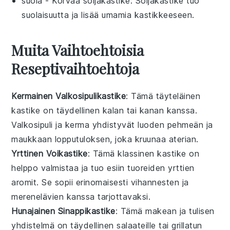
suola
- Korvaa
soijakastike
: Soijakastike tuo
suolaisuutta ja lisää umamia kastikkeeseen.
Muita Vaihtoehtoisia
Reseptivaihtoehtoja
Kermainen Valkosipulikastike
: Tämä täyteläinen
kastike on täydellinen
kalan
tai
kanan
kanssa.
Valkosipuli ja kerma yhdistyvät luoden pehmeän ja
maukkaan lopputuloksen, joka kruunaa aterian.
Yrttinen Voikastike
: Tämä klassinen
kastike
on
helppo valmistaa ja tuo esiin tuoreiden yrttien
aromit. Se sopii erinomaisesti
vihannesten
ja
merenelävien
kanssa tarjottavaksi.
Hunajainen Sinappikastike
: Tämä makean ja tulisen
yhdistelmä on täydellinen
salaateille
tai
grillatun