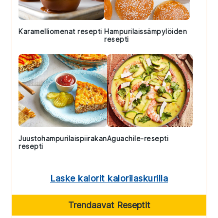
Karamelliomenat resepti
Hampurilaissämpylöiden
resepti
Juustohampurilaispiirakan
Aguachile-resepti
resepti
Laske kalorit kalorilaskurilla
Trendaavat Reseptit