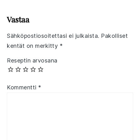
Reader
Interactions
Vastaa
Sähköpostiosoitettasi ei julkaista.
Pakolliset
kentät on merkitty
*
Reseptin arvosana
Kommentti
*