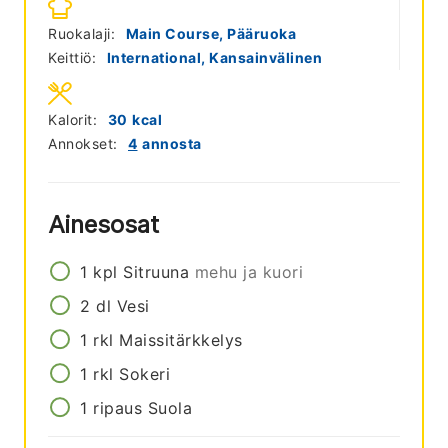
Ruokalaji:
Main Course, Pääruoka
Keittiö:
International, Kansainvälinen
Kalorit:
30
kcal
Annokset:
4
annosta
Ainesosat
1
kpl
Sitruuna
mehu ja kuori
2
dl
Vesi
1
rkl
Maissitärkkelys
1
rkl
Sokeri
1
ripaus
Suola