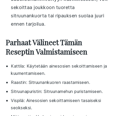
sekoittaa joukkoon tuoretta
sitruunankuorta
tai ripauksen
suolaa
juuri
ennen tarjoilua.
Parhaat Välineet Tämän
Reseptin Valmistamiseen
Kattila
: Käytetään ainesosien sekoittamiseen ja
kuumentamiseen.
Raastin
: Sitruunankuoren raastamiseen.
Sitruunapuristin
: Sitruunamehun puristamiseen.
Vispilä
: Ainesosien sekoittamiseen tasaiseksi
seokseksi.