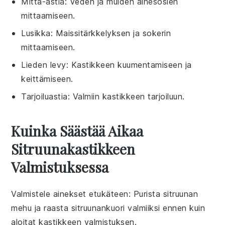
Mitta-astia
: Veden ja muiden ainesosien
mittaamiseen.
Lusikka
: Maissitärkkelyksen ja sokerin
mittaamiseen.
Lieden levy
: Kastikkeen kuumentamiseen ja
keittämiseen.
Tarjoiluastia
: Valmiin kastikkeen tarjoiluun.
Kuinka Säästää Aikaa
Sitruunakastikkeen
Valmistuksessa
Valmistele ainekset etukäteen
: Purista
sitruunan
mehu
ja raasta
sitruunankuori
valmiiksi ennen kuin
aloitat kastikkeen valmistuksen.