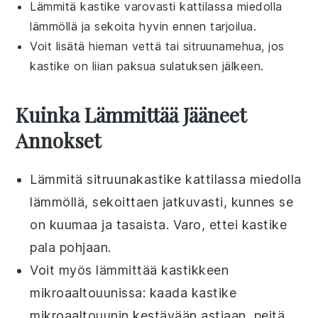
Lämmitä kastike varovasti kattilassa miedolla
lämmöllä ja sekoita hyvin ennen tarjoilua.
Voit lisätä hieman
vettä
tai
sitruunamehua
, jos
kastike on liian paksua sulatuksen jälkeen.
Kuinka Lämmittää Jääneet
Annokset
Lämmitä
sitruunakastike
kattilassa
miedolla
lämmöllä, sekoittaen jatkuvasti, kunnes se
on kuumaa ja tasaista. Varo, ettei kastike
pala pohjaan.
Voit myös lämmittää kastikkeen
mikroaaltouunissa
: kaada kastike
mikroaaltouunin kestävään astiaan, peitä