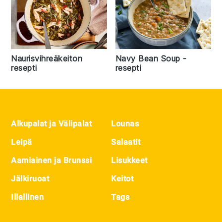
Naurisvihreäkeiton
Navy Bean Soup -
resepti
resepti
Footer
Alkupalat ja Välipalat
Lounas
Leipä
Salaatit
Aamiainen ja Brunssi
Lisukkeet
Jälkiruoat
Keitot
Illallinen
Tags