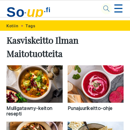
☰
So
up
.fi
-
Skip
Skip
Skip
Skip
Kotiin
Tags
to
to
to
to
Kasviskeitto Ilman
primary
main
primary
footer
Maitotuotteita
navigation
content
sidebar
Mulligatawny-keiton
Punajuurikeitto-ohje
resepti