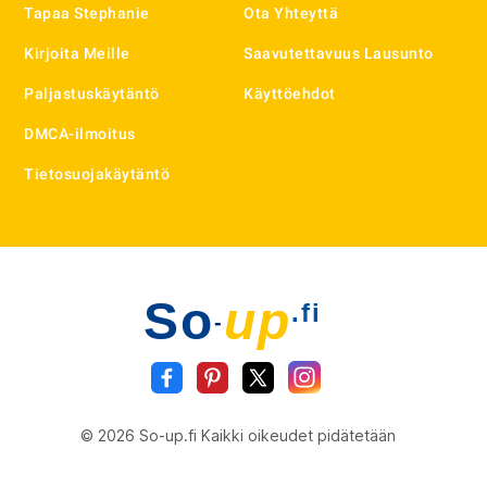
Tapaa Stephanie
Ota Yhteyttä
Kirjoita Meille
Saavutettavuus Lausunto
Paljastuskäytäntö
Käyttöehdot
DMCA-ilmoitus
Tietosuojakäytäntö
So
up
.fi
-
© 2026 So-up.fi Kaikki oikeudet pidätetään