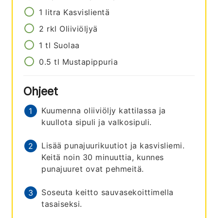
1
litra
Kasvislientä
2
rkl
Oliiviöljyä
1
tl
Suolaa
0.5
tl
Mustapippuria
Ohjeet
Kuumenna oliiviöljy kattilassa ja
kuullota sipuli ja valkosipuli.
Lisää punajuurikuutiot ja kasvisliemi.
Keitä noin 30 minuuttia, kunnes
punajuuret ovat pehmeitä.
Soseuta keitto sauvasekoittimella
tasaiseksi.