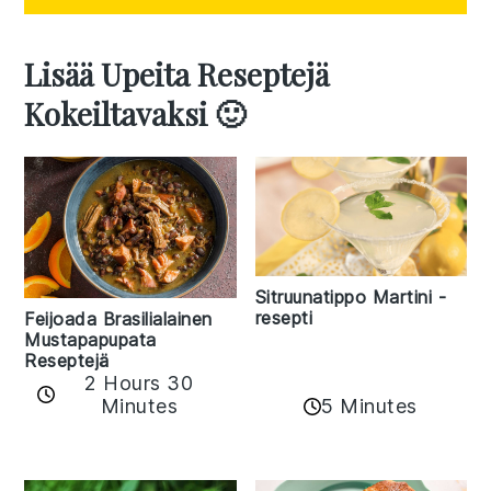
Lisää Upeita Reseptejä
Kokeiltavaksi 🙂
Sitruunatippo Martini -
resepti
Feijoada Brasilialainen
Mustapapupata
Reseptejä
2 Hours 30
Minutes
5 Minutes