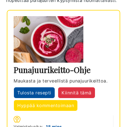
nopeuttaa punajuurten kypsymistä huomattavasti.
Punajuurikeitto-Ohje
Maukasta ja terveellistä punajuurikeittoa.
Tulosta resepti
Kiinnitä tämä
Hyppää kommentoimaan
minutes
Valmisteluaika:
15
mins