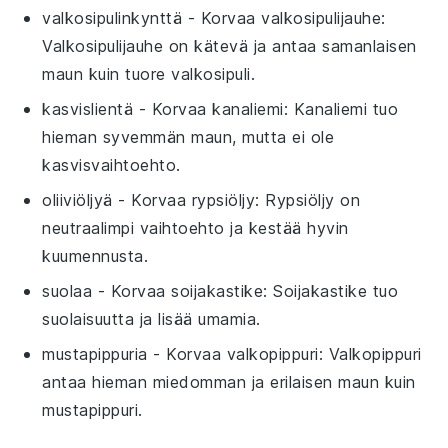
valkosipulinkynttä
- Korvaa
valkosipulijauhe
:
Valkosipulijauhe on kätevä ja antaa samanlaisen
maun kuin tuore valkosipuli.
kasvislientä
- Korvaa
kanaliemi
: Kanaliemi tuo
hieman syvemmän maun, mutta ei ole
kasvisvaihtoehto.
oliiviöljyä
- Korvaa
rypsiöljy
: Rypsiöljy on
neutraalimpi vaihtoehto ja kestää hyvin
kuumennusta.
suolaa
- Korvaa
soijakastike
: Soijakastike tuo
suolaisuutta ja lisää umamia.
mustapippuria
- Korvaa
valkopippuri
: Valkopippuri
antaa hieman miedomman ja erilaisen maun kuin
mustapippuri.