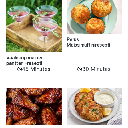
Perus
Maissimuffiniresepti
Vaaleanpunainen
pantteri -resepti
45 Minutes
30 Minutes