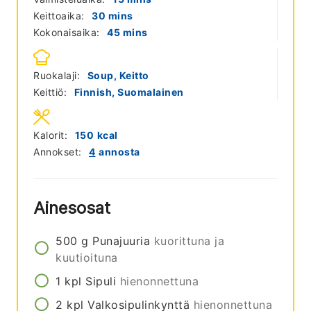
minutes
Keittoaika:
30
mins
minutes
Kokonaisaika:
45
mins
Ruokalaji:
Soup, Keitto
Keittiö:
Finnish, Suomalainen
Kalorit:
150
kcal
Annokset:
4
annosta
Ainesosat
500
g
Punajuuria
kuorittuna ja
kuutioituna
1
kpl
Sipuli
hienonnettuna
2
kpl
Valkosipulinkynttä
hienonnettuna