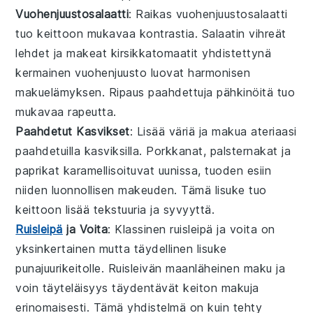
Vuohenjuustosalaatti
: Raikas
vuohenjuustosalaatti
tuo keittoon mukavaa kontrastia. Salaatin
vihreät
lehdet
ja
makeat kirsikkatomaatit
yhdistettynä
kermainen vuohenjuusto
luovat harmonisen
makuelämyksen. Ripaus
paahdettuja pähkinöitä
tuo
mukavaa rapeutta.
Paahdetut Kasvikset
: Lisää väriä ja makua ateriaasi
paahdetuilla kasviksilla
.
Porkkanat
,
palsternakat
ja
paprikat
karamellisoituvat uunissa, tuoden esiin
niiden luonnollisen makeuden. Tämä lisuke tuo
keittoon lisää tekstuuria ja syvyyttä.
Ruisleipä
ja Voita
: Klassinen
ruisleipä
ja
voita
on
yksinkertainen mutta täydellinen lisuke
punajuurikeitolle
. Ruisleivän maanläheinen maku ja
voin täyteläisyys täydentävät keiton makuja
erinomaisesti. Tämä yhdistelmä on kuin tehty