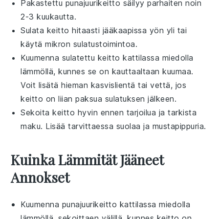
Pakastettu
punajuurikeitto
säilyy parhaiten noin
2-3 kuukautta.
Sulata keitto hitaasti jääkaapissa yön yli tai
käytä mikron sulatustoimintoa.
Kuumenna sulatettu keitto kattilassa miedolla
lämmöllä, kunnes se on kauttaaltaan kuumaa.
Voit lisätä hieman
kasvislientä
tai
vettä
, jos
keitto on liian paksua sulatuksen jälkeen.
Sekoita keitto hyvin ennen tarjoilua ja tarkista
maku. Lisää tarvittaessa suolaa ja
mustapippuria
.
Kuinka Lämmität Jääneet
Annokset
Kuumenna
punajuurikeitto
kattilassa miedolla
lämmöllä, sekoittaen välillä, kunnes keitto on