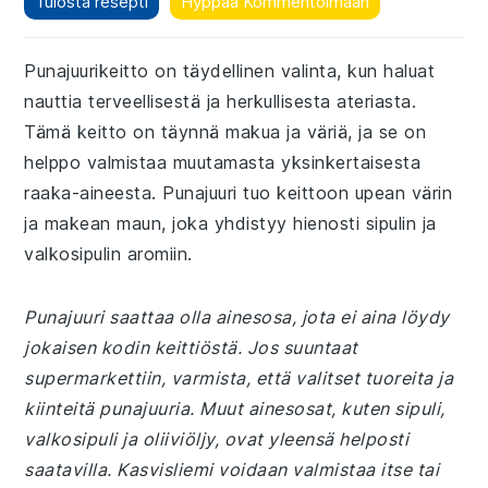
Tulosta resepti
Hyppää Kommentoimaan
Punajuurikeitto on täydellinen valinta, kun haluat
nauttia terveellisestä ja herkullisesta ateriasta.
Tämä keitto on täynnä makua ja väriä, ja se on
helppo valmistaa muutamasta yksinkertaisesta
raaka-aineesta. Punajuuri tuo keittoon upean värin
ja makean maun, joka yhdistyy hienosti sipulin ja
valkosipulin aromiin.
Punajuuri saattaa olla ainesosa, jota ei aina löydy
jokaisen kodin keittiöstä. Jos suuntaat
supermarkettiin, varmista, että valitset tuoreita ja
kiinteitä punajuuria. Muut ainesosat, kuten sipuli,
valkosipuli ja oliiviöljy, ovat yleensä helposti
saatavilla. Kasvisliemi voidaan valmistaa itse tai