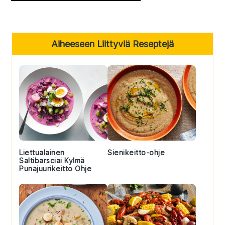
Primary
Aiheeseen Liittyviä Reseptejä
Sidebar
Liettualainen
Sienikeitto-ohje
Saltibarsciai Kylmä
Punajuurikeitto Ohje