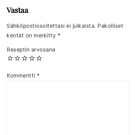
Interactions
Vastaa
Sähköpostiosoitettasi ei julkaista.
Pakolliset
kentät on merkitty
*
Reseptin arvosana
Kommentti
*