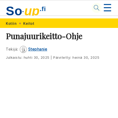
☰
So
up
.fi
-
Skip
Skip
Skip
Skip
Kotiin
Keitot
to
to
to
to
Punajuurikeitto-Ohje
primary
main
primary
footer
navigation
content
sidebar
Tekijä:
Stephanie
Julkaistu:
huhti 30, 2025
|
Päivitetty:
heinä 30, 2025