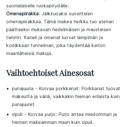
suomalaiselle ruokapöydälle.
Omenapiirakka
: Jälkiruoaksi suosittelen
omenapiirakkaa
. Tämä
makea herkku
tuo aterian
päätteeksi mukavan
hedelmäisen
ja
mausteisen
twistin.
Kaneli
ja
omenat
luovat lämpimän ja
kodikkaan tunnelman, joka täydentää keiton
maanläheisiä makuja.
Vaihtoehtoiset Ainesosat
punajuuria
- Korvaa
porkkanat
: Porkkanat tuovat
makeutta ja väriä, vaikkakin hieman erilaista kuin
punajuuret.
sipuli
- Korvaa
purjo
: Purjo antaa miedomman ja
hieman makeamman maun kuin sipuli.