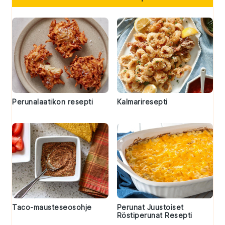
Perunalaatikon resepti
Kalmariresepti
Taco-mausteseosohje
Perunat Juustoiset
Röstiperunat Resepti