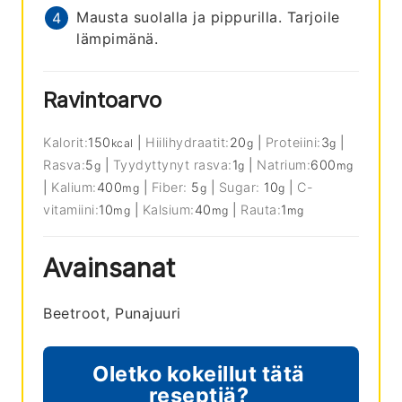
Mausta suolalla ja pippurilla. Tarjoile
lämpimänä.
Ravintoarvo
Kalorit:
150
|
Hiilihydraatit:
20
|
Proteiini:
3
|
kcal
g
g
Rasva:
5
|
Tyydyttynyt rasva:
1
|
Natrium:
600
g
g
mg
|
Kalium:
400
|
Fiber:
5
|
Sugar:
10
|
C-
mg
g
g
vitamiini:
10
|
Kalsium:
40
|
Rauta:
1
mg
mg
mg
Avainsanat
Beetroot, Punajuuri
Oletko kokeillut tätä
reseptiä?