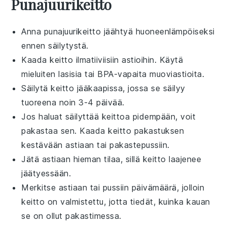
Punajuurikeitto
Anna
punajuurikeitto
jäähtyä huoneenlämpöiseksi
ennen säilytystä.
Kaada keitto ilmatiiviisiin astioihin. Käytä
mieluiten lasisia tai BPA-vapaita muoviastioita.
Säilytä
keitto
jääkaapissa, jossa se säilyy
tuoreena noin 3-4 päivää.
Jos haluat säilyttää keittoa pidempään, voit
pakastaa sen. Kaada keitto pakastuksen
kestävään astiaan tai pakastepussiin.
Jätä astiaan hieman tilaa, sillä
keitto
laajenee
jäätyessään.
Merkitse astiaan tai pussiin päivämäärä, jolloin
keitto on valmistettu, jotta tiedät, kuinka kauan
se on ollut pakastimessa.