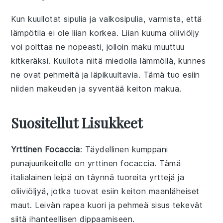
Kun kuullotat
sipulia
ja
valkosipulia
, varmista, että
lämpötila ei ole liian korkea. Liian kuuma
oliiviöljy
voi polttaa ne nopeasti, jolloin maku muuttuu
kitkeräksi. Kuullota niitä miedolla lämmöllä, kunnes
ne ovat pehmeitä ja läpikuultavia. Tämä tuo esiin
niiden makeuden ja syventää keiton makua.
Suositellut Lisukkeet
Yrttinen Focaccia
: Täydellinen kumppani
punajuurikeitolle
on
yrttinen focaccia
. Tämä
italialainen leipä
on täynnä
tuoreita yrttejä
ja
oliiviöljyä
, jotka tuovat esiin keiton maanläheiset
maut. Leivän rapea kuori ja pehmeä sisus tekevät
siitä ihanteellisen dippaamiseen.