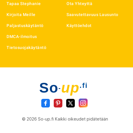
Tapaa Stephanie
Ota Yhteyttä
Kirjoita Meille
Saavutettavuus Lausunto
Paljastuskäytäntö
Käyttöehdot
DMCA-ilmoitus
Tietosuojakäytäntö
So
up
.fi
-
© 2026 So-up.fi Kaikki oikeudet pidätetään