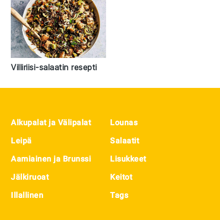
Villiriisi-salaatin resepti
Footer
Alkupalat ja Välipalat
Lounas
Leipä
Salaatit
Aamiainen ja Brunssi
Lisukkeet
Jälkiruoat
Keitot
Illallinen
Tags