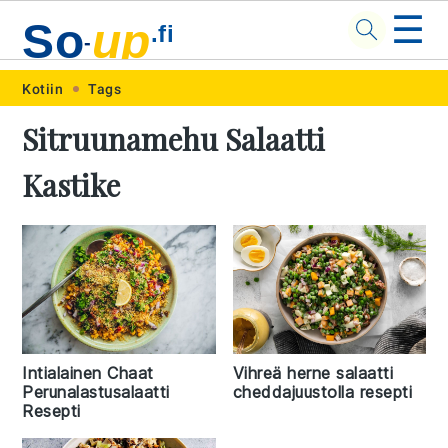
☰
So
up
.fi
-
Skip
Skip
Skip
Skip
Kotiin
Tags
to
to
to
to
Sitruunamehu Salaatti
primary
main
primary
footer
Kastike
navigation
content
sidebar
Intialainen Chaat
Vihreä herne salaatti
Perunalastusalaatti
cheddajuustolla resepti
Resepti