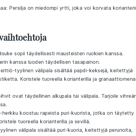
jaa
: Persilja on miedompi yrtti, joka voi korvata korianteri
vaihtoehtoja
lisuke sopii täydellisesti
mausteisten
ruokien kanssa.
erin
kanssa luoden
täydellisen
tasapainon.
eittiö
-tyylinen
välipala
sisältää
papdi
-keksejä,
keitettyjä
stiketta
.
Koristele
tuoreella korianterilla
ja
granaattiomena
ihvit
ovat
täydellinen
alkupala
tai
välipala
. Tarjoile
vihreä
sa.
-herkku koostuu
rapeista puri-kuorista
, jotka on täytetty
oristele
tuoreella korianterilla
ja
sevillä
.
tyylinen
välipala
sisältää
puri-kuoria
,
keitettyjä perunoita
,