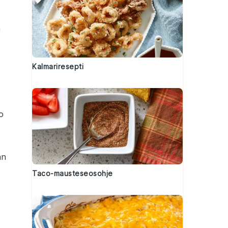
a
Kalmariresepti
o
an
Taco-mausteseosohje