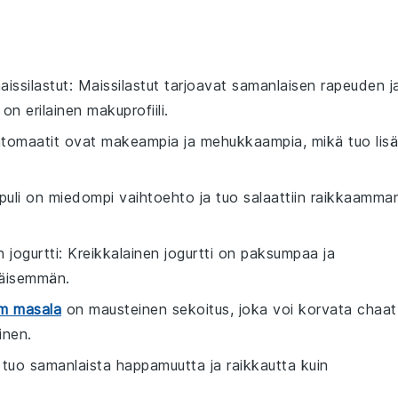
aissilastut
: Maissilastut tarjoavat samanlaisen rapeuden j
on erilainen makuprofiili.
katomaatit ovat makeampia ja mehukkaampia, mikä tuo lis
ipuli on miedompi vaihtoehto ja tuo salaattiin raikkaamma
 jogurtti
: Kreikkalainen jogurtti on paksumpaa ja
läisemmän.
m masala
on mausteinen sekoitus, joka voi korvata chaat
inen.
tuo samanlaista happamuutta ja raikkautta kuin