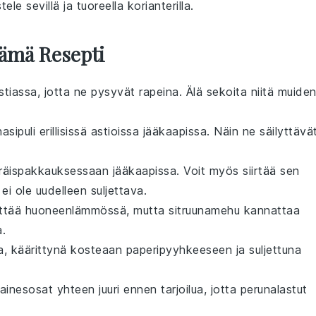
stele
sevillä
ja
tuoreella korianterilla
.
Tämä Resepti
 astiassa, jotta ne pysyvät rapeina. Älä sekoita niitä muide
asipuli
erillisissä astioissa jääkaapissa. Näin ne säilyttävä
äispakkauksessaan jääkaapissa. Voit myös siirtää sen
 ei ole uudelleen suljettava.
yttää huoneenlämmössä, mutta sitruunamehu kannattaa
a.
a, käärittynä kosteaan paperipyyhkeeseen ja suljettuna
ainesosat yhteen juuri ennen tarjoilua, jotta
perunalastut