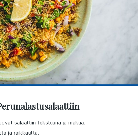
Perunalastusalaattiin
uovat salaattiin tekstuuria ja makua.
tta ja raikkautta.