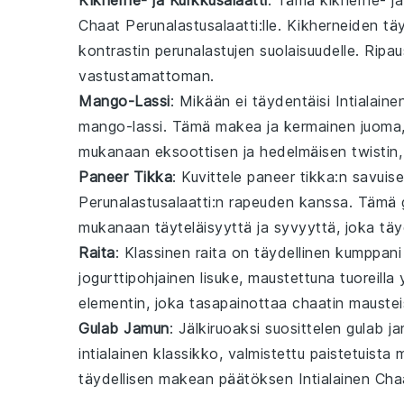
Kikherne- ja Kurkkusalaatti
: Tämä
kikherne- ja
Chaat Perunalastusalaatti
:lle. Kikherneiden tä
kontrastin perunalastujen suolaisuudelle. Ripa
vastustamattoman.
Mango-Lassi
: Mikään ei täydentäisi
Intialain
mango-lassi
. Tämä makea ja kermainen juoma, v
mukanaan eksoottisen ja hedelmäisen twistin,
Paneer Tikka
: Kuvittele
paneer tikka
:n savuise
Perunalastusalaatti
:n rapeuden kanssa. Tämä gr
mukanaan täyteläisyyttä ja syvyyttä, joka täy
Raita
: Klassinen
raita
on täydellinen kumppan
jogurttipohjainen lisuke, maustettuna tuoreilla 
elementin, joka tasapainottaa chaatin mausteis
Gulab Jamun
: Jälkiruoaksi suosittelen
gulab j
intialainen klassikko, valmistettu paistetuista 
täydellisen makean päätöksen
Intialainen Cha