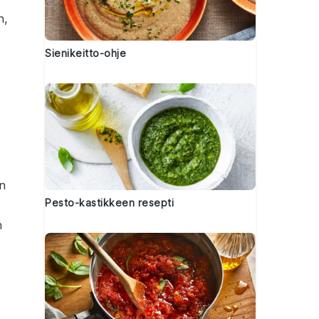
n,
Sienikeitto-ohje
n
Pesto-kastikkeen resepti
n