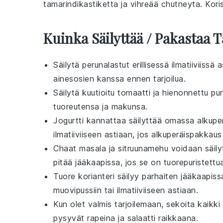
tamarindikastiketta
ja
vihreää chutneyta
.
Kori
Kuinka Säilyttää / Pakastaa 
Säilytä
perunalastut
erillisessä ilmatiiviissä
ainesosien kanssa ennen tarjoilua.
Säilytä
kuutioitu tomaatti
ja
hienonnettu pun
tuoreutensa ja makunsa.
Jogurtti
kannattaa säilyttää omassa alkuper
ilmatiiviiseen astiaan, jos alkuperäispakkaus
Chaat masala
ja
sitruunamehu
voidaan säil
pitää jääkaapissa, jos se on tuorepuristettu
Tuore korianteri
säilyy parhaiten jääkaapiss
muovipussiin tai ilmatiiviiseen astiaan.
Kun olet valmis tarjoilemaan, sekoita kaikki 
pysyvät rapeina ja salaatti raikkaana.