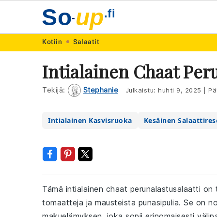
So
up
.fi
-
Skip
Skip
Skip
Skip
Kotiin
Salaatit
to
to
to
to
Intialainen Chaat Peru
primary
main
primary
footer
navigation
content
sidebar
Tekijä:
Stephanie
Julkaistu:
huhti 9, 2025
|
Päi
Intialainen Kasvisruoka
Kesäinen Salaattires
Tämä intialainen chaat perunalastusalaatti on 
tomaatteja ja mausteista punasipulia. Se on n
makuelämyksen, joka sopii erinomaisesti välipa