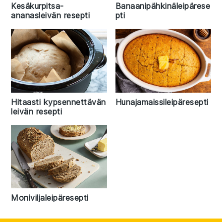
Kesäkurpitsa-
Banaanipähkinäleipärese
ananasleivän resepti
pti
Hitaasti kypsennettävän
Hunajamaissileipäresepti
leivän resepti
Moniviljaleipäresepti