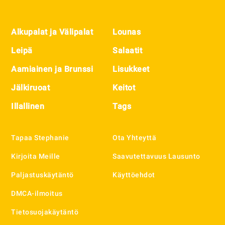
Footer
Alkupalat ja Välipalat
Lounas
Leipä
Salaatit
Aamiainen ja Brunssi
Lisukkeet
Jälkiruoat
Keitot
Illallinen
Tags
Tapaa Stephanie
Ota Yhteyttä
Kirjoita Meille
Saavutettavuus Lausunto
Paljastuskäytäntö
Käyttöehdot
DMCA-ilmoitus
Tietosuojakäytäntö