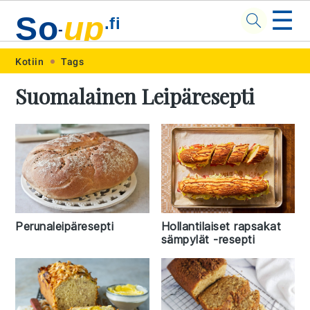
☰
So
up
.fi
-
Skip
Skip
Skip
Skip
Kotiin
Tags
to
to
to
to
Suomalainen Leipäresepti
primary
main
primary
footer
navigation
content
sidebar
Perunaleipäresepti
Hollantilaiset rapsakat
sämpylät -resepti