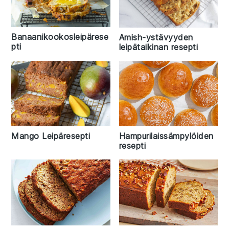
Banaanikookosleipärese
Amish-ystävyyden
pti
leipätaikinan resepti
Hampurilaissämpylöiden
Mango Leipäresepti
resepti