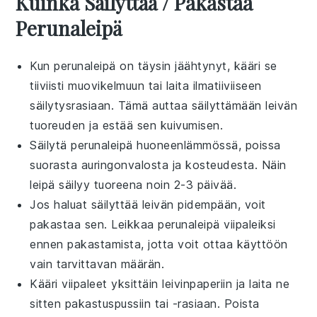
Kuinka Säilyttää / Pakastaa
Perunaleipä
Kun
perunaleipä
on täysin jäähtynyt, kääri se
tiiviisti
muovikelmuun
tai laita ilmatiiviiseen
säilytysrasiaan
. Tämä auttaa säilyttämään leivän
tuoreuden ja estää sen kuivumisen.
Säilytä
perunaleipä
huoneenlämmössä, poissa
suorasta auringonvalosta ja kosteudesta. Näin
leipä säilyy tuoreena noin 2-3 päivää.
Jos haluat säilyttää leivän pidempään, voit
pakastaa sen. Leikkaa
perunaleipä
viipaleiksi
ennen pakastamista, jotta voit ottaa käyttöön
vain tarvittavan määrän.
Kääri viipaleet yksittäin
leivinpaperiin
ja laita ne
sitten pakastuspussiin tai -rasiaan. Poista