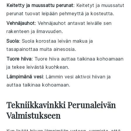
Keitetty ja muussattu perunat
: Keitetyt ja muussatut
perunat tuovat leipään pehmeyttä ja kosteutta.
Vehnäjauhot
: Vehnäjauhot antavat leivälle sen
rakenteen ja ilmavuuden.
Suola
: Suola korostaa leivän makua ja
tasapainottaa muita ainesosia.
Tuore hiiva
: Tuore hiiva auttaa taikinaa kohoamaan
ja tekee leivästä kuohkean.
Lämpimänä vesi
: Lämmin vesi aktivoi hiivan ja
auttaa taikinaa kohoamaan.
Tekniikkavinkki Perunaleivän
Valmistukseen
Kun lisäät
hiivan
lämpimään veteen
, varmista, että