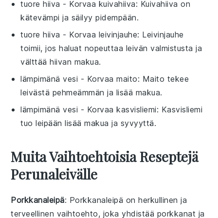
tuore hiiva
- Korvaa
kuivahiiva
: Kuivahiiva on
kätevämpi ja säilyy pidempään.
tuore hiiva
- Korvaa
leivinjauhe
: Leivinjauhe
toimii, jos haluat nopeuttaa leivän valmistusta ja
välttää hiivan makua.
lämpimänä vesi
- Korvaa
maito
: Maito tekee
leivästä pehmeämmän ja lisää makua.
lämpimänä vesi
- Korvaa
kasvisliemi
: Kasvisliemi
tuo leipään lisää makua ja syvyyttä.
Muita Vaihtoehtoisia Reseptejä
Perunaleivälle
Porkkanaleipä
: Porkkanaleipä on herkullinen ja
terveellinen vaihtoehto, joka yhdistää
porkkanat
ja