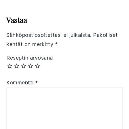
Reader
Interactions
Vastaa
Sähköpostiosoitettasi ei julkaista.
Pakolliset
kentät on merkitty
*
Reseptin arvosana
Kommentti
*