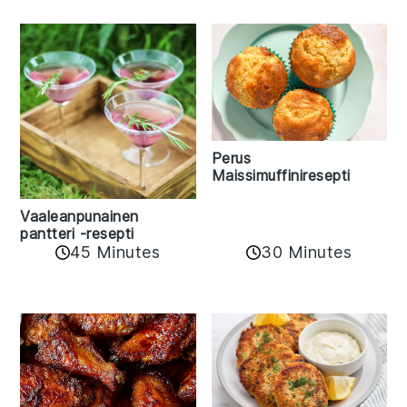
Perus
Maissimuffiniresepti
Vaaleanpunainen
pantteri -resepti
45 Minutes
30 Minutes