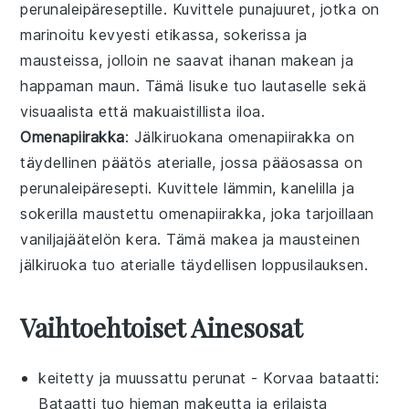
perunaleipäreseptille
. Kuvittele
punajuuret
, jotka on
marinoitu kevyesti etikassa, sokerissa ja
mausteissa, jolloin ne saavat ihanan makean ja
happaman maun. Tämä lisuke tuo lautaselle sekä
visuaalista että makuaistillista iloa.
Omenapiirakka
: Jälkiruokana
omenapiirakka
on
täydellinen päätös aterialle, jossa pääosassa on
perunaleipäresepti
. Kuvittele lämmin, kanelilla ja
sokerilla maustettu
omenapiirakka
, joka tarjoillaan
vaniljajäätelön kera. Tämä makea ja mausteinen
jälkiruoka tuo aterialle täydellisen loppusilauksen.
Vaihtoehtoiset Ainesosat
keitetty ja muussattu perunat
- Korvaa
bataatti
:
Bataatti tuo hieman makeutta ja erilaista