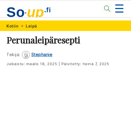
☰
So
up
.fi
-
Skip
Skip
Skip
Skip
Kotiin
Leipä
to
to
to
to
Perunaleipäresepti
primary
main
primary
footer
navigation
content
sidebar
Tekijä:
Stephanie
Julkaistu:
maalis 18, 2025
|
Päivitetty:
heinä 7, 2025