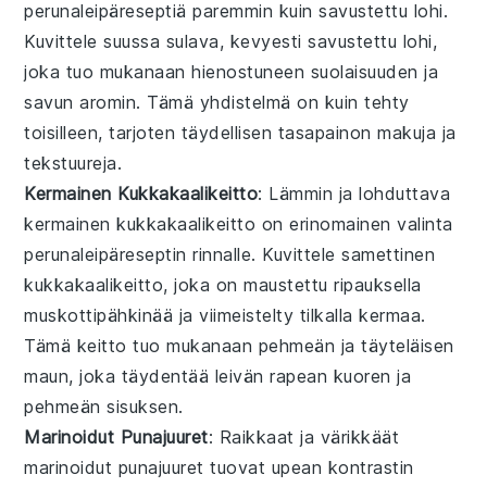
perunaleipäreseptiä
paremmin kuin
savustettu lohi
.
Kuvittele suussa sulava, kevyesti savustettu
lohi
,
joka tuo mukanaan hienostuneen suolaisuuden ja
savun aromin. Tämä yhdistelmä on kuin tehty
toisilleen, tarjoten täydellisen tasapainon makuja ja
tekstuureja.
Kermainen Kukkakaalikeitto
: Lämmin ja lohduttava
kermainen kukkakaalikeitto
on erinomainen valinta
perunaleipäreseptin
rinnalle. Kuvittele samettinen
kukkakaalikeitto
, joka on maustettu ripauksella
muskottipähkinää ja viimeistelty tilkalla kermaa.
Tämä keitto tuo mukanaan pehmeän ja täyteläisen
maun, joka täydentää leivän rapean kuoren ja
pehmeän sisuksen.
Marinoidut Punajuuret
: Raikkaat ja värikkäät
marinoidut punajuuret
tuovat upean kontrastin