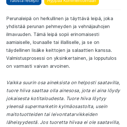
Tulosta resepti
Hyppää Kommentoimaan
Perunaleipä on herkullinen ja täyttävä leipä, joka
yhdistää perunan pehmeyden ja vehnäjauhojen
ilmavuuden. Tämä leipä sopii erinomaisesti
aamiaiselle, lounaalle tai illalliselle, ja se on
täydellinen lisäke keittojen ja salaattien kanssa.
Valmistusprosessi on yksinkertainen, ja lopputulos
on varmasti vaivan arvoinen.
Vaikka suurin osa aineksista on helposti saatavilla,
tuore hiiva saattaa olla ainesosa, jota ei aina löydy
jokaisesta kotitaloudesta. Tuore hiiva löytyy
yleensä supermarketin kylmäosastolta, usein
maitotuotteiden tai leivontatarvikkeiden
läheisyydestä. Jos tuoretta hiivaa ei ole saatavilla,