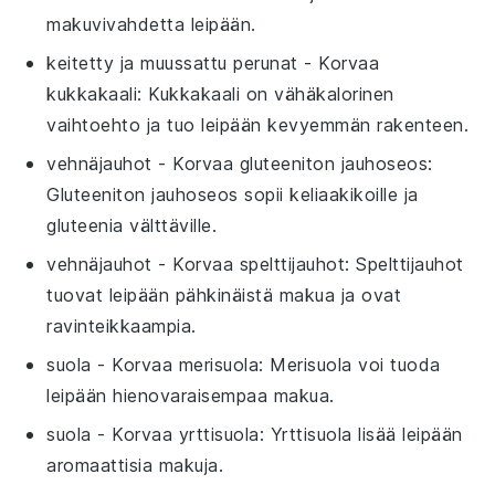
makuvivahdetta leipään.
keitetty ja muussattu perunat
- Korvaa
kukkakaali
: Kukkakaali on vähäkalorinen
vaihtoehto ja tuo leipään kevyemmän rakenteen.
vehnäjauhot
- Korvaa
gluteeniton jauhoseos
:
Gluteeniton jauhoseos sopii keliaakikoille ja
gluteenia välttäville.
vehnäjauhot
- Korvaa
spelttijauhot
: Spelttijauhot
tuovat leipään pähkinäistä makua ja ovat
ravinteikkaampia.
suola
- Korvaa
merisuola
: Merisuola voi tuoda
leipään hienovaraisempaa makua.
suola
- Korvaa
yrttisuola
: Yrttisuola lisää leipään
aromaattisia makuja.