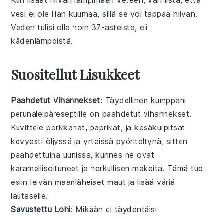
vesi ei ole liian kuumaa, sillä se voi tappaa
hiivan
.
Veden tulisi olla noin 37-asteista, eli
kädenlämpöistä.
Suositellut Lisukkeet
Paahdetut Vihannekset
: Täydellinen kumppani
perunaleipäreseptille
on
paahdetut vihannekset
.
Kuvittele
porkkanat
,
paprikat
, ja
kesäkurpitsat
kevyesti öljyssä ja yrteissä pyöriteltynä, sitten
paahdettuina uunissa, kunnes ne ovat
karamellisoituneet ja herkullisen makeita. Tämä tuo
esiin leivän maanläheiset maut ja lisää väriä
lautaselle.
Savustettu Lohi
: Mikään ei täydentäisi