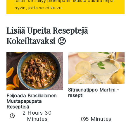
jolloin se säilyy pidempään. Muista pakata leipä
hyvin, jotta se ei kuivu.
Lisää Upeita Reseptejä
Kokeiltavaksi 🙂
Sitruunatippo Martini -
resepti
Feijoada Brasilialainen
Mustapapupata
Reseptejä
2 Hours 30
Minutes
5 Minutes