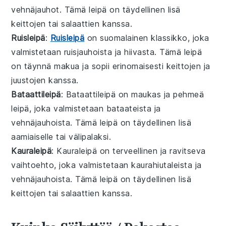
vehnäjauhot
. Tämä leipä on täydellinen lisä
keittojen
tai
salaattien
kanssa.
Ruisleipä
:
Ruisleipä
on suomalainen klassikko, joka
valmistetaan
ruisjauhoista
ja
hiivasta
. Tämä leipä
on täynnä makua ja sopii erinomaisesti
keittojen
ja
juustojen
kanssa.
Bataattileipä
: Bataattileipä on maukas ja pehmeä
leipä, joka valmistetaan
bataateista
ja
vehnäjauhoista
. Tämä leipä on täydellinen lisä
aamiaiselle
tai
välipalaksi
.
Kauraleipä
: Kauraleipä on terveellinen ja ravitseva
vaihtoehto, joka valmistetaan
kaurahiutaleista
ja
vehnäjauhoista
. Tämä leipä on täydellinen lisä
keittojen
tai
salaattien
kanssa.