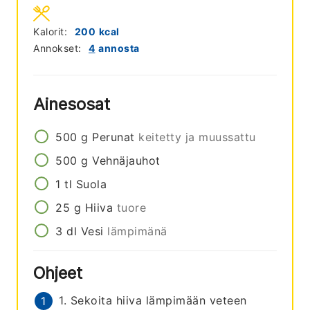
Kalorit:
200
kcal
Annokset:
4
annosta
Ainesosat
500
g
Perunat
keitetty ja muussattu
500
g
Vehnäjauhot
1
tl
Suola
25
g
Hiiva
tuore
3
dl
Vesi
lämpimänä
Ohjeet
1. Sekoita hiiva lämpimään veteen