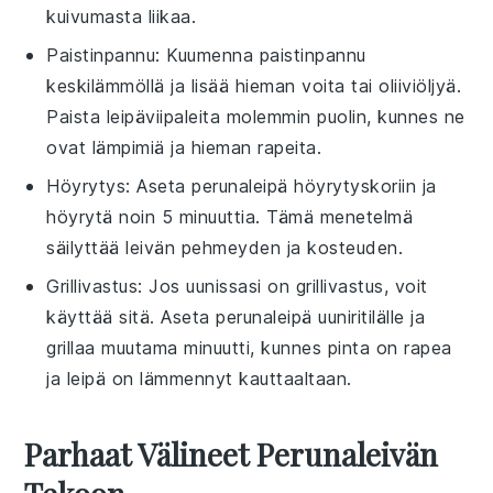
kuivumasta liikaa.
Paistinpannu: Kuumenna paistinpannu
keskilämmöllä ja lisää hieman
voita
tai
oliiviöljyä
.
Paista leipäviipaleita molemmin puolin, kunnes ne
ovat lämpimiä ja hieman rapeita.
Höyrytys: Aseta
perunaleipä
höyrytyskoriin ja
höyrytä noin 5 minuuttia. Tämä menetelmä
säilyttää leivän pehmeyden ja kosteuden.
Grillivastus: Jos uunissasi on grillivastus, voit
käyttää sitä. Aseta
perunaleipä
uuniritilälle ja
grillaa muutama minuutti, kunnes pinta on rapea
ja leipä on lämmennyt kauttaaltaan.
Parhaat Välineet Perunaleivän