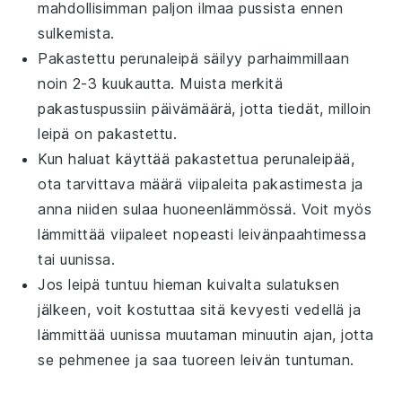
mahdollisimman paljon ilmaa pussista ennen
sulkemista.
Pakastettu
perunaleipä
säilyy parhaimmillaan
noin 2-3 kuukautta. Muista merkitä
pakastuspussiin päivämäärä, jotta tiedät, milloin
leipä on pakastettu.
Kun haluat käyttää pakastettua
perunaleipää
,
ota tarvittava määrä viipaleita pakastimesta ja
anna niiden sulaa huoneenlämmössä. Voit myös
lämmittää viipaleet nopeasti
leivänpaahtimessa
tai
uunissa
.
Jos leipä tuntuu hieman kuivalta sulatuksen
jälkeen, voit kostuttaa sitä kevyesti
vedellä
ja
lämmittää uunissa muutaman minuutin ajan, jotta
se pehmenee ja saa tuoreen leivän tuntuman.