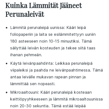
Kuinka Lämmität Jääneet
Perunaleivät
Lämmitä
perunaleipä
uunissa: Kääri leipä
foliopaperiin ja laita se esilämmitettyyn uuniin
180 asteeseen noin 10-15 minuutiksi. Tämä
säilyttää leivän kosteuden ja tekee siitä taas
ihanan pehmeän.
Käytä leivänpaahdinta: Leikkaa
perunaleipä
viipaleiksi ja paahda ne leivänpaahtimessa. Tämä
antaa leivälle mukavan rapean pinnan ja
lämmittää sen nopeasti.
Mikroaaltouuni: Kääri
perunaleipä
kosteaan
keittiöpyyhkeeseen ja lämmitä mikroaaltouunissa
noin 20-30 sekuntia. Tämä estää leipää