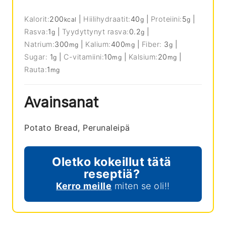
Kalorit:
200
|
Hiilihydraatit:
40
|
Proteiini:
5
|
kcal
g
g
Rasva:
1
|
Tyydyttynyt rasva:
0.2
|
g
g
Natrium:
300
|
Kalium:
400
|
Fiber:
3
|
mg
mg
g
Sugar:
1
|
C-vitamiini:
10
|
Kalsium:
20
|
g
mg
mg
Rauta:
1
mg
Avainsanat
Potato Bread, Perunaleipä
Oletko kokeillut tätä
reseptiä?
Kerro meille
miten se oli!!