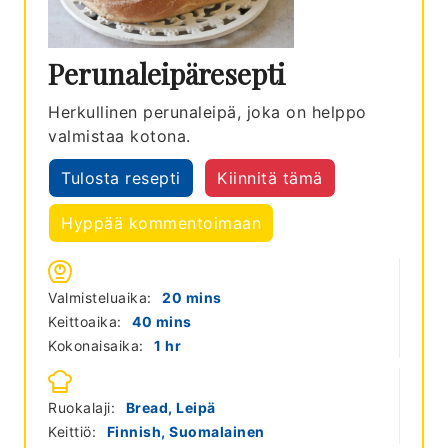
Perunaleipäresepti
Herkullinen perunaleipä, joka on helppo
valmistaa kotona.
Tulosta resepti
Kiinnitä tämä
Hyppää kommentoimaan
minutes
Valmisteluaika:
20
mins
minutes
Keittoaika:
40
mins
hour
Kokonaisaika:
1
hr
Ruokalaji:
Bread, Leipä
Keittiö:
Finnish, Suomalainen