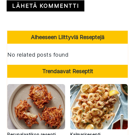
Primary
Aiheeseen Liittyviä Reseptejä
Sidebar
No related posts found
Trendaavat Reseptit
Perunalaatikon resepti
Kalmariresepti