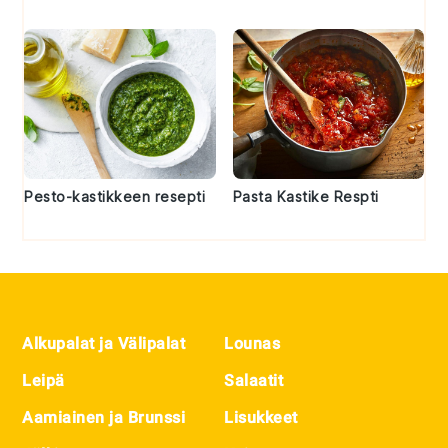
Pesto-kastikkeen resepti
Pasta Kastike Respti
Footer
Alkupalat ja Välipalat
Lounas
Leipä
Salaatit
Aamiainen ja Brunssi
Lisukkeet