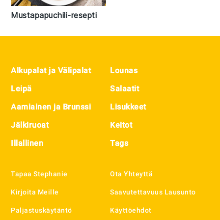
Mustapapuchili-resepti
Footer
Alkupalat ja Välipalat
Lounas
Leipä
Salaatit
Aamiainen ja Brunssi
Lisukkeet
Jälkiruoat
Keitot
Illallinen
Tags
Tapaa Stephanie
Ota Yhteyttä
Kirjoita Meille
Saavutettavuus Lausunto
Paljastuskäytäntö
Käyttöehdot