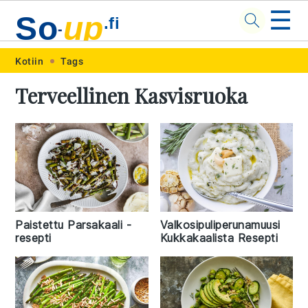
☰
So
up
.fi
-
Skip
Skip
Skip
Skip
Kotiin
Tags
to
to
to
to
Terveellinen Kasvisruoka
primary
main
primary
footer
navigation
content
sidebar
Paistettu Parsakaali -
Valkosipuliperunamuusi
resepti
Kukkakaalista Resepti