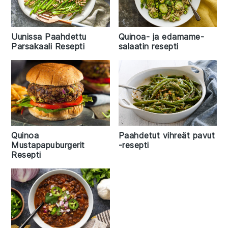
Uunissa Paahdettu
Quinoa- ja edamame-
Parsakaali Resepti
salaatin resepti
Quinoa
Paahdetut vihreät pavut
Mustapapuburgerit
-resepti
Resepti