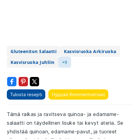
Gluteeniton Salaatti
Kasvisruoka Arkiruoka
Kasvisruoka Juhliin
+9
Tulosta resepti
Hyppää Kommentoimaan
Tämä raikas ja ravitseva quinoa- ja edamame-
salaatti on täydellinen lisuke tai kevyt ateria. Se
yhdistää quinoan, edamame-pavut, ja tuoreet