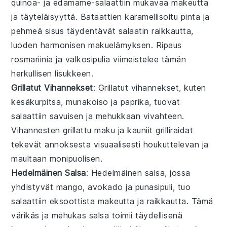
quinoa- ja edamame-salaattiin
mukavaa makeutta
ja täyteläisyyttä. Bataattien karamellisoitu pinta ja
pehmeä sisus täydentävät salaatin raikkautta,
luoden harmonisen makuelämyksen. Ripaus
rosmariinia
ja
valkosipulia
viimeistelee tämän
herkullisen lisukkeen.
Grillatut Vihannekset
: Grillatut vihannekset, kuten
kesäkurpitsa
,
munakoiso
ja
paprika
, tuovat
salaattiin savuisen ja mehukkaan vivahteen.
Vihannesten grillattu maku ja kauniit grilliraidat
tekevät annoksesta visuaalisesti houkuttelevan ja
maultaan monipuolisen.
Hedelmäinen Salsa
: Hedelmäinen salsa, jossa
yhdistyvät
mango
,
avokado
ja
punasipuli
, tuo
salaattiin eksoottista makeutta ja raikkautta. Tämä
värikäs ja mehukas salsa toimii täydellisenä