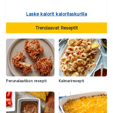
Laske kalorit kalorilaskurilla
Trendaavat Reseptit
Perunalaatikon resepti
Kalmariresepti