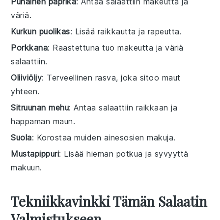
Punainen paprika
: Antaa salaattiin makeutta ja
väriä.
Kurkun puolikas
: Lisää raikkautta ja rapeutta.
Porkkana
: Raastettuna tuo makeutta ja väriä
salaattiin.
Oliiviöljy
: Terveellinen rasva, joka sitoo maut
yhteen.
Sitruunan mehu
: Antaa salaattiin raikkaan ja
happaman maun.
Suola
: Korostaa muiden ainesosien makuja.
Mustapippuri
: Lisää hieman potkua ja syvyyttä
makuun.
Tekniikkavinkki Tämän Salaatin
Valmistukseen