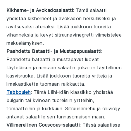
Kikherne- ja Avokadosalaatti
: Tämä salaatti
yhdistää
kikherneet
ja
avokadon
herkulliseksi ja
ravitsevaksi ateriaksi. Lisää joukkoon tuoreita
vihanneksia
ja kevyt
sitruunavinegretti
viimeistelee
makuelämyksen.
Paahdettu Bataatti- ja Mustapapusalaatti
:
Paahdettu
bataatti
ja
mustapavut
luovat
täyteläisen ja runsaan salaatin, joka on täydellinen
kasvisruoka
. Lisää joukkoon
tuoreita yrttejä
ja
limekastiketta
tuomaan raikkautta.
Tabbouleh
: Tämä Lähi-idän klassikko yhdistää
bulgurin
tai
kvinoan
tuoreisiin
yrtteihin
,
tomaatteihin
ja
kurkkuun
.
Sitruunamehu
ja
oliiviöljy
antavat salaatille sen tunnusomaisen maun.
Välimerellinen Couscous-salaatti
: Tässä salaatissa