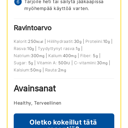
Tarjoile heti tai säilytä jääkaapissa
myöhempää käyttöä varten.
Ravintoarvo
Kalorit:
250
|
Hiilihydraatit:
30
|
Proteiini:
10
|
kcal
g
g
Rasva:
10
|
Tyydyttynyt rasva:
1
|
g
g
Natrium:
300
|
Kalium:
400
|
Fiber:
5
|
mg
mg
g
Sugar:
5
|
Vitamin A:
500
|
C-vitamiini:
30
|
g
IU
mg
Kalsium:
50
|
Rauta:
2
mg
mg
Avainsanat
Healthy, Terveellinen
Oletko kokeillut tätä