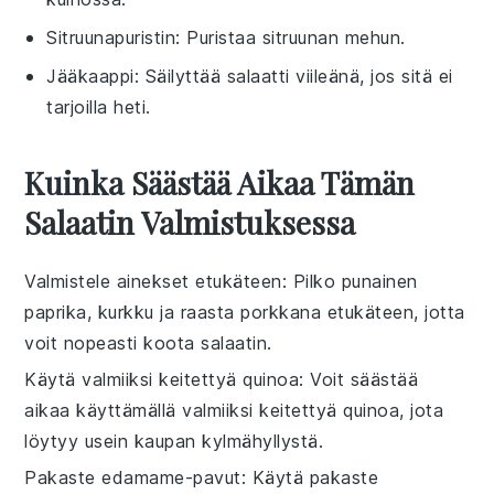
Sitruunapuristin
: Puristaa sitruunan mehun.
Jääkaappi
: Säilyttää salaatti viileänä, jos sitä ei
tarjoilla heti.
Kuinka Säästää Aikaa Tämän
Salaatin Valmistuksessa
Valmistele ainekset etukäteen
: Pilko
punainen
paprika
,
kurkku
ja raasta
porkkana
etukäteen, jotta
voit nopeasti koota salaatin.
Käytä valmiiksi keitettyä quinoa
: Voit säästää
aikaa käyttämällä valmiiksi keitettyä
quinoa
, jota
löytyy usein kaupan kylmähyllystä.
Pakaste edamame-pavut
: Käytä
pakaste