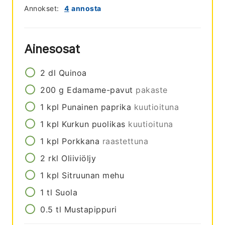
Annokset:
4
annosta
Ainesosat
2
dl
Quinoa
200
g
Edamame-pavut
pakaste
1
kpl
Punainen paprika
kuutioituna
1
kpl
Kurkun puolikas
kuutioituna
1
kpl
Porkkana
raastettuna
2
rkl
Oliiviöljy
1
kpl
Sitruunan mehu
1
tl
Suola
0.5
tl
Mustapippuri