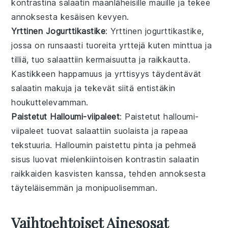
kontrastina salaatin maanläheisille mauille ja tekee
annoksesta kesäisen kevyen.
Yrttinen Jogurttikastike
: Yrttinen jogurttikastike,
jossa on runsaasti tuoreita
yrttejä
kuten
minttua
ja
tilliä
, tuo salaattiin kermaisuutta ja raikkautta.
Kastikkeen happamuus ja yrttisyys täydentävät
salaatin makuja ja tekevät siitä entistäkin
houkuttelevamman.
Paistetut Halloumi-viipaleet
: Paistetut halloumi-
viipaleet tuovat salaattiin suolaista ja rapeaa
tekstuuria. Halloumin paistettu pinta ja pehmeä
sisus luovat mielenkiintoisen kontrastin salaatin
raikkaiden kasvisten kanssa, tehden annoksesta
täyteläisemmän ja monipuolisemman.
Vaihtoehtoiset Ainesosat