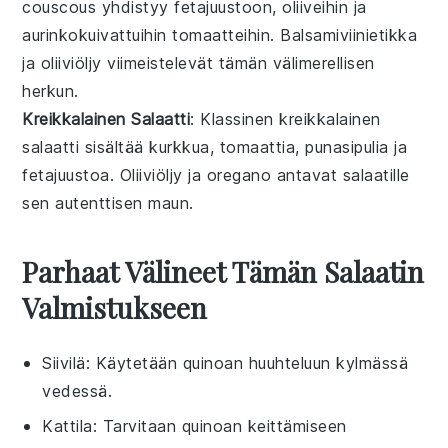
couscous
yhdistyy
fetajuustoon
,
oliiveihin
ja
aurinkokuivattuihin tomaatteihin
.
Balsamiviinietikka
ja
oliiviöljy
viimeistelevät tämän
välimerellisen
herkun.
Kreikkalainen Salaatti
: Klassinen
kreikkalainen
salaatti
sisältää
kurkkua
,
tomaattia
,
punasipulia
ja
fetajuustoa
.
Oliiviöljy
ja
oregano
antavat salaatille
sen autenttisen maun.
Parhaat Välineet Tämän Salaatin
Valmistukseen
Siivilä
: Käytetään quinoan huuhteluun kylmässä
vedessä.
Kattila
: Tarvitaan quinoan keittämiseen