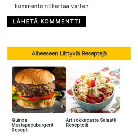
kommentointikertaa varten.
Primary
Aiheeseen Liittyviä Reseptejä
Sidebar
Quinoa
Artisokkapasta Salaatti
Mustapapuburgerit
Reseptejä
Resepti