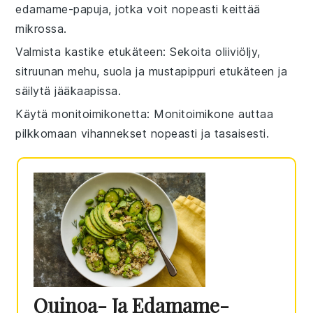
edamame-papuja
, jotka voit nopeasti keittää
mikrossa.
Valmista kastike etukäteen
: Sekoita
oliiviöljy
,
sitruunan mehu
,
suola
ja
mustapippuri
etukäteen ja
säilytä jääkaapissa.
Käytä monitoimikonetta
: Monitoimikone auttaa
pilkkomaan vihannekset nopeasti ja tasaisesti.
Quinoa- Ja Edamame-