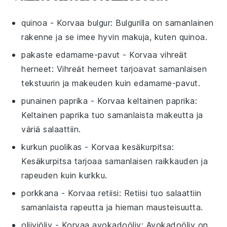
quinoa
- Korvaa
bulgur
: Bulgurilla on samanlainen
rakenne ja se imee hyvin makuja, kuten quinoa.
pakaste edamame-pavut
- Korvaa
vihreät
herneet
: Vihreät herneet tarjoavat samanlaisen
tekstuurin ja makeuden kuin edamame-pavut.
punainen paprika
- Korvaa
keltainen paprika
:
Keltainen paprika tuo samanlaista makeutta ja
väriä salaattiin.
kurkun puolikas
- Korvaa
kesäkurpitsa
:
Kesäkurpitsa tarjoaa samanlaisen raikkauden ja
rapeuden kuin kurkku.
porkkana
- Korvaa
retiisi
: Retiisi tuo salaattiin
samanlaista rapeutta ja hieman mausteisuutta.
oliiviöljy
- Korvaa
avokadoöljy
: Avokadoöljy on