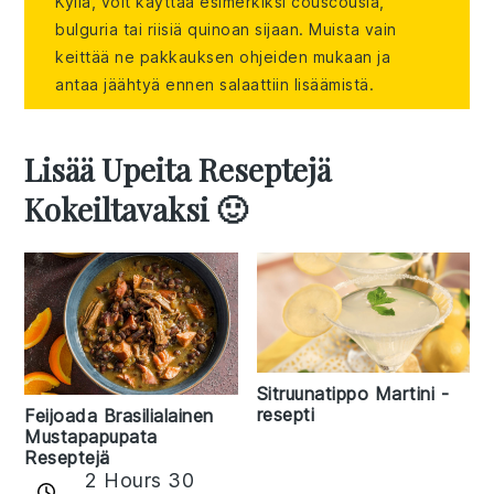
Kyllä, voit käyttää esimerkiksi couscousia,
bulguria tai riisiä quinoan sijaan. Muista vain
keittää ne pakkauksen ohjeiden mukaan ja
antaa jäähtyä ennen salaattiin lisäämistä.
Lisää Upeita Reseptejä
Kokeiltavaksi 🙂
Sitruunatippo Martini -
resepti
Feijoada Brasilialainen
Mustapapupata
Reseptejä
2 Hours 30