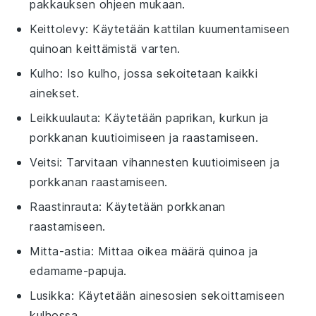
pakkauksen ohjeen mukaan.
Keittolevy
: Käytetään kattilan kuumentamiseen
quinoan keittämistä varten.
Kulho
: Iso kulho, jossa sekoitetaan kaikki
ainekset.
Leikkuulauta
: Käytetään paprikan, kurkun ja
porkkanan kuutioimiseen ja raastamiseen.
Veitsi
: Tarvitaan vihannesten kuutioimiseen ja
porkkanan raastamiseen.
Raastinrauta
: Käytetään porkkanan
raastamiseen.
Mitta-astia
: Mittaa oikea määrä quinoa ja
edamame-papuja.
Lusikka
: Käytetään ainesosien sekoittamiseen
kulhossa.