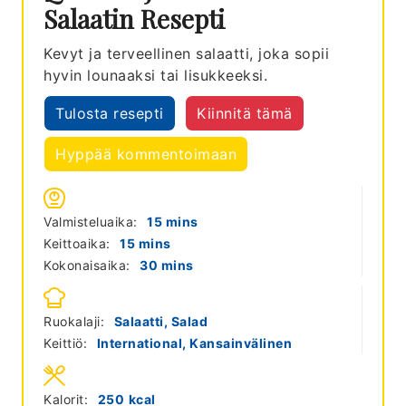
Salaatin Resepti
Kevyt ja terveellinen salaatti, joka sopii
hyvin lounaaksi tai lisukkeeksi.
Tulosta resepti
Kiinnitä tämä
Hyppää kommentoimaan
minutes
Valmisteluaika:
15
mins
minutes
Keittoaika:
15
mins
minutes
Kokonaisaika:
30
mins
Ruokalaji:
Salaatti, Salad
Keittiö:
International, Kansainvälinen
Kalorit:
250
kcal