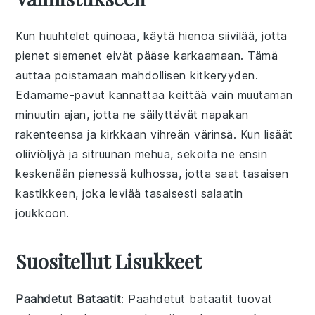
Kun huuhtelet
quinoaa
, käytä hienoa siivilää, jotta
pienet siemenet eivät pääse karkaamaan. Tämä
auttaa poistamaan mahdollisen kitkeryyden.
Edamame-pavut
kannattaa keittää vain muutaman
minuutin ajan, jotta ne säilyttävät napakan
rakenteensa ja kirkkaan vihreän värinsä. Kun lisäät
oliiviöljyä
ja
sitruunan mehua
, sekoita ne ensin
keskenään pienessä kulhossa, jotta saat tasaisen
kastikkeen, joka leviää tasaisesti salaatin
joukkoon.
Suositellut Lisukkeet
Paahdetut Bataatit
: Paahdetut bataatit tuovat