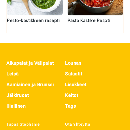
Pesto-kastikkeen resepti
Pasta Kastike Respti
Footer
Alkupalat ja Välipalat
Lounas
Leipä
Salaatit
Aamiainen ja Brunssi
Lisukkeet
Jälkiruoat
Keitot
Illallinen
Tags
Tapaa Stephanie
Ota Yhteyttä