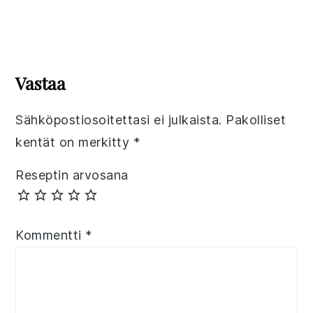
Reader
Interactions
Vastaa
Sähköpostiosoitettasi ei julkaista.
Pakolliset
kentät on merkitty
*
Reseptin arvosana
Kommentti
*