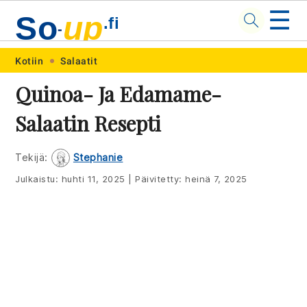
☰
So
up
.fi
-
Skip
Skip
Skip
Skip
Kotiin
Salaatit
to
to
to
to
Quinoa- Ja Edamame-
primary
main
primary
footer
Salaatin Resepti
navigation
content
sidebar
Tekijä:
Stephanie
Julkaistu:
huhti 11, 2025
|
Päivitetty:
heinä 7, 2025