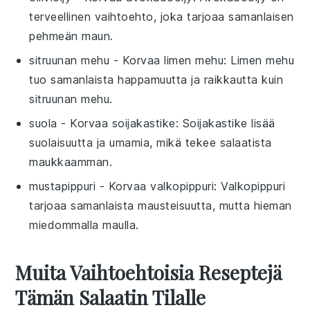
terveellinen vaihtoehto, joka tarjoaa samanlaisen
pehmeän maun.
sitruunan mehu
- Korvaa
limen mehu
: Limen mehu
tuo samanlaista happamuutta ja raikkautta kuin
sitruunan mehu.
suola
- Korvaa
soijakastike
: Soijakastike lisää
suolaisuutta ja umamia, mikä tekee salaatista
maukkaamman.
mustapippuri
- Korvaa
valkopippuri
: Valkopippuri
tarjoaa samanlaista mausteisuutta, mutta hieman
miedommalla maulla.
Muita Vaihtoehtoisia Reseptejä
Tämän Salaatin Tilalle