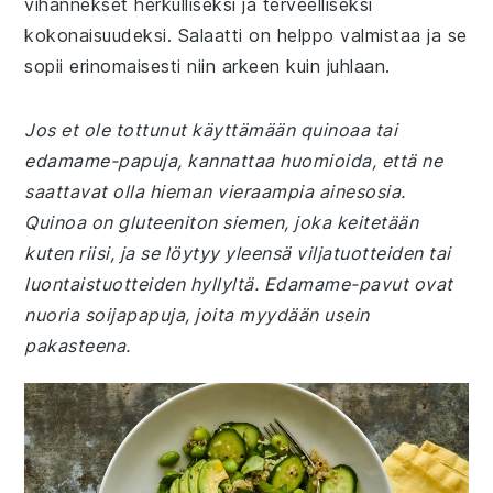
vihannekset herkulliseksi ja terveelliseksi
kokonaisuudeksi. Salaatti on helppo valmistaa ja se
sopii erinomaisesti niin arkeen kuin juhlaan.
Jos et ole tottunut käyttämään quinoaa tai
edamame-papuja, kannattaa huomioida, että ne
saattavat olla hieman vieraampia ainesosia.
Quinoa on gluteeniton siemen, joka keitetään
kuten riisi, ja se löytyy yleensä viljatuotteiden tai
luontaistuotteiden hyllyltä. Edamame-pavut ovat
nuoria soijapapuja, joita myydään usein
pakasteena.