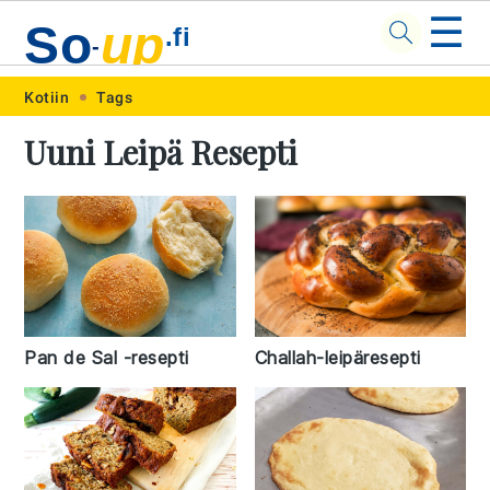
☰
So
up
.fi
-
Skip
Skip
Skip
Skip
Kotiin
Tags
to
to
to
to
Uuni Leipä Resepti
primary
main
primary
footer
navigation
content
sidebar
Challah-leipäresepti
Pan de Sal -resepti