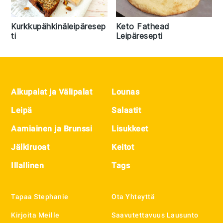
Kurkkupähkinäleipäresep
Keto Fathead
ti
Leipäresepti
Footer
Alkupalat ja Välipalat
Lounas
Leipä
Salaatit
Aamiainen ja Brunssi
Lisukkeet
Jälkiruoat
Keitot
Illallinen
Tags
Tapaa Stephanie
Ota Yhteyttä
Kirjoita Meille
Saavutettavuus Lausunto